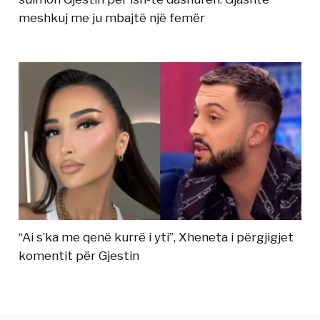
meshkuj me ju mbajtë një femër
“Ai s’ka me qenë kurrë i yti”, Xheneta i përgjigjet
komentit për Gjestin