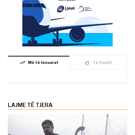
trending_up
whatshot
Më të lexuarat
Të fundit
LAJME TË TJERA