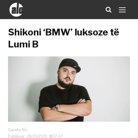
Shikoni ‘BMW’ luksoze të
Lumi B
Gazeta Alo
Publikuar: 28/01/2019
17:47