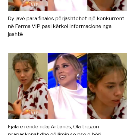
Dy javë para finales përjashtohet një konkurrent
në Ferma VIP pasi kërkoi informacione nga
jashtë
Fjala e rëndë ndaj Arbanës, Ola tregon
prapaskenat dhe qëllimin se pse e bëri