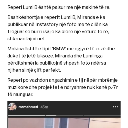
Reperi Lumi B është paisur me një makinë të re.
Bashkëshortja e reperit Lumi B, Miranda e ka
publikuar në Instastory një foto me të cilën ka
treguar se burri i saj e ka blerë një veturë të re,
shkruan lajmi.net.
Makina është e tipit ‘BMW’ me ngjyrë të zezë dhe
duket të jetë luksoze. Miranda dhe Lumi nga
përditshmëria publikojnë shpesh foto ndërsa
njihen si një çift perfekt.
Reperi po vazhdon angazhimin e tij nëpër mbrëmje
muzikore dhe projektet e ndryshme nuk kanë p♪7r
të munguar.