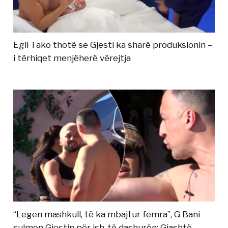
Egli Tako thotë se Gjesti ka sharë produksionin –
i tërhiqet menjëherë vërejtja
“Legen mashkull, të ka mbajtur femra”, G Bani
sulmon Gjestin për ish-të dashurën: Gjashtë