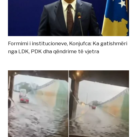
Formimi i institucioneve, Konjufca: Ka gatishmëri
nga LDK, PDK dha qëndrime të vjetra