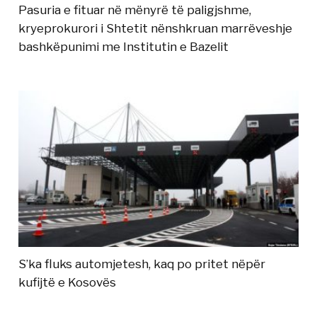
Pasuria e fituar në mënyrë të paligjshme,
kryeprokurori i Shtetit nënshkruan marrëveshje
bashkëpunimi me Institutin e Bazelit
S’ka fluks automjetesh, kaq po pritet nëpër
kufijtë e Kosovës