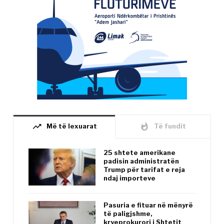
trending_up
whatshot
Më të lexuarat
Të fundit
25 shtete amerikane
padisin administratën
Trump për tarifat e reja
ndaj importeve
Pasuria e fituar në mënyrë
të paligjshme,
kryeprokurori i Shtetit