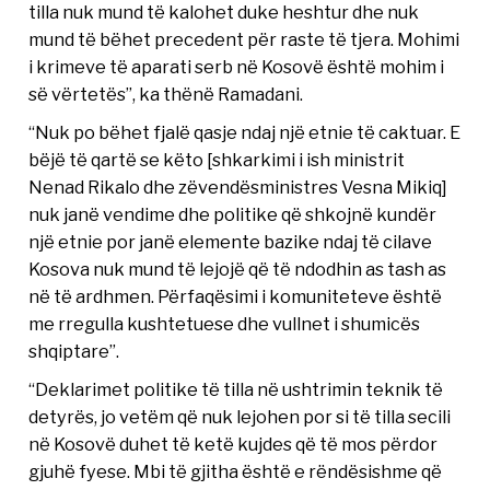
tilla nuk mund të kalohet duke heshtur dhe nuk
mund të bëhet precedent për raste të tjera. Mohimi
i krimeve të aparati serb në Kosovë është mohim i
së vërtetës”, ka thënë Ramadani.
“Nuk po bëhet fjalë qasje ndaj një etnie të caktuar. E
bëjë të qartë se këto [shkarkimi i ish ministrit
Nenad Rikalo dhe zëvendësministres Vesna Mikiq]
nuk janë vendime dhe politike që shkojnë kundër
një etnie por janë elemente bazike ndaj të cilave
Kosova nuk mund të lejojë që të ndodhin as tash as
në të ardhmen. Përfaqësimi i komuniteteve është
me rregulla kushtetuese dhe vullnet i shumicës
shqiptare”.
“Deklarimet politike të tilla në ushtrimin teknik të
detyrës, jo vetëm që nuk lejohen por si të tilla secili
në Kosovë duhet të ketë kujdes që të mos përdor
gjuhë fyese. Mbi të gjitha është e rëndësishme që