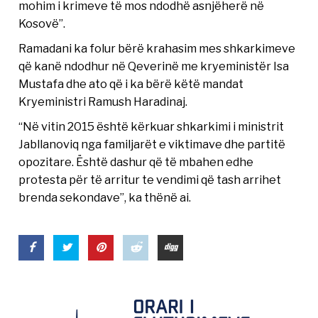
mohim i krimeve të mos ndodhë asnjëherë në
Kosovë”.
Ramadani ka folur bërë krahasim mes shkarkimeve
që kanë ndodhur në Qeverinë me kryeministër Isa
Mustafa dhe ato që i ka bërë këtë mandat
Kryeministri Ramush Haradinaj.
“Në vitin 2015 është kërkuar shkarkimi i ministrit
Jabllanoviq nga familjarët e viktimave dhe partitë
opozitare. Është dashur që të mbahen edhe
protesta për të arritur te vendimi që tash arrihet
brenda sekondave”, ka thënë ai.