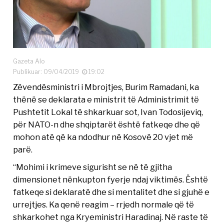
Gazeta Alo
Publikuar: 09/04/2019
19:02
Zëvendësministri i Mbrojtjes, Burim Ramadani, ka
thënë se deklarata e ministrit të Administrimit të
Pushtetit Lokal të shkarkuar sot, Ivan Todosijeviq,
për NATO-n dhe shqiptarët është fatkeqe dhe që
mohon atë që ka ndodhur në Kosovë 20 vjet më
parë.
“Mohimi i krimeve sigurisht se në të gjitha
dimensionet nënkupton fyerje ndaj viktimës. Është
fatkeqe si deklaratë dhe si mentalitet dhe si gjuhë e
urrejtjes. Ka qenë reagim – rrjedh normale që të
shkarkohet nga Kryeministri Haradinaj. Në raste të