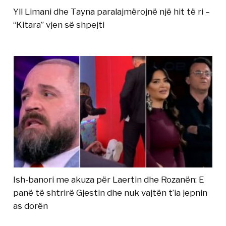
Yll Limani dhe Tayna paralajmërojnë një hit të ri –
“Kitara” vjen së shpejti
Ish-banori me akuza për Laertin dhe Rozanën: E
panë të shtrirë Gjestin dhe nuk vajtën t’ia jepnin
as dorën