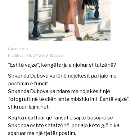
Gazeta Alo
Publikuar: 01/04/2019
15:15
“Është vajzë”, këngëtarja e njohur shtatzënë?
Shkenda Dubova ka lënë ndjekësit pa fjalë me
postimin e fundit.
Shkenda Dubova ka ndarë me ndjekësit një
fotografi, në të cilën ishte mbishkrimi “Është vajzë”,
shkruan lajmi.net.
Kaq ka mjaftuar që fansat e saj të besojnë se
Shkenda është shtatzënë, por ajo këtë gjë e ka
sqaruar me një tjetër postim.