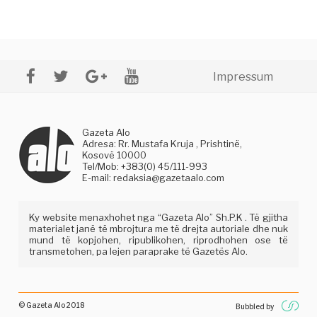
Impressum
Gazeta Alo
Adresa: Rr. Mustafa Kruja , Prishtinë,
Kosovë 10000
Tel/Mob: +383(0) 45/111-993
E-mail:
redaksia@gazetaalo.com
Ky website menaxhohet nga “Gazeta Alo” Sh.P.K . Të gjitha
materialet janë të mbrojtura me të drejta autoriale dhe nuk
mund të kopjohen, ripublikohen, riprodhohen ose të
transmetohen, pa lejen paraprake të Gazetës Alo.
© Gazeta Alo 2018
Bubbled by