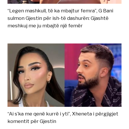
“Legen mashkull, të ka mbajtur femra”, G Bani
sulmon Gjestin për ish-të dashurën: Gjashtë
meshkuj me ju mbajtë një femër
“Ai s’ka me qenë kurrë i yti”, Xheneta i përgjigjet
komentit për Gjestin