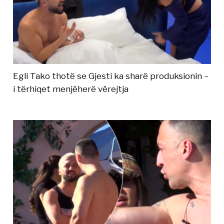
Egli Tako thotë se Gjesti ka sharë produksionin –
i tërhiqet menjëherë vërejtja