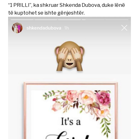
“1 PRILLI”, ka shkruar Shkenda Dubova, duke lënë
të kuptohet se ishte gënjeshtër.