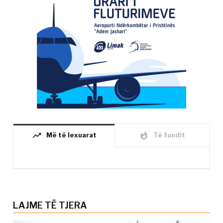
trending_up
whatshot
Më të lexuarat
Të fundit
LAJME TË TJERA