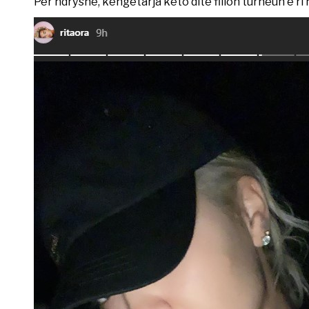
Për ndryshe, këngëtarja këto ditë fillon turneun e ri 