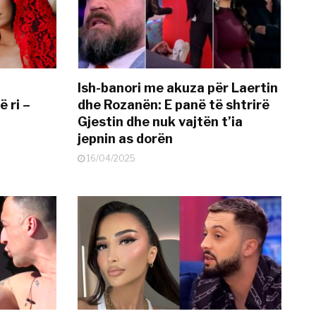
Ish-banori me akuza për Laertin
ë ri –
dhe Rozanën: E panë të shtrirë
Gjestin dhe nuk vajtën t’ia
jepnin as dorën
16/04/2025