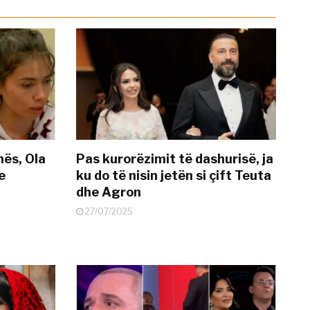
nës, Ola
Pas kurorëzimit të dashurisë, ja
e
ku do të nisin jetën si çift Teuta
dhe Agron
27/07/2025