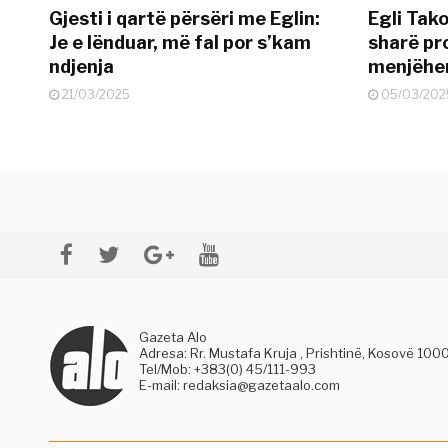
Gjesti i qartë përsëri me Eglin:
Egli Tako
Je e lënduar, më fal por s’kam
sharë pro
ndjenja
menjëher
21/03/2025
05/03/202
Gazeta Alo
Adresa: Rr. Mustafa Kruja , Prishtinë, Kosovë 100
Tel/Mob: +383(0) 45/111-993
E-mail:
redaksia@gazetaalo.com