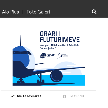
Alo Plus
Foto Galeri
trending_up
whatshot
Më të lexuarat
Të fundit