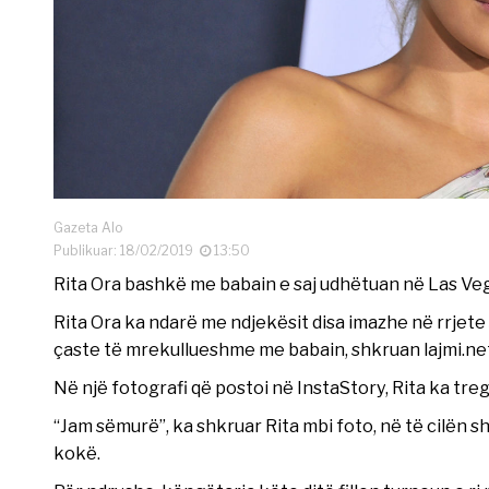
Gazeta Alo
Publikuar: 18/02/2019
13:50
Rita Ora bashkë me babain e saj udhëtuan në Las Vegas
Rita Ora ka ndarë me ndjekësit disa imazhe në rrjete
çaste të mrekullueshme me babain, shkruan lajmi.net
Në një fotografi që postoi në InstaStory, Rita ka tr
“Jam sëmurë”, ka shkruar Rita mbi foto, në të cilën 
kokë.