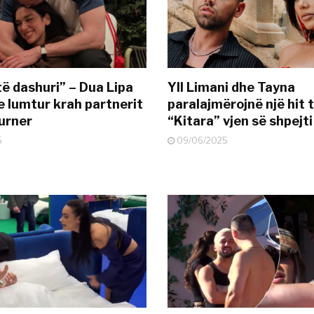
të dashuri” – Dua Lipa
Yll Limani dhe Tayna
e lumtur krah partnerit
paralajmërojnë një hit t
urner
“Kitara” vjen së shpejti
5
09/06/2025