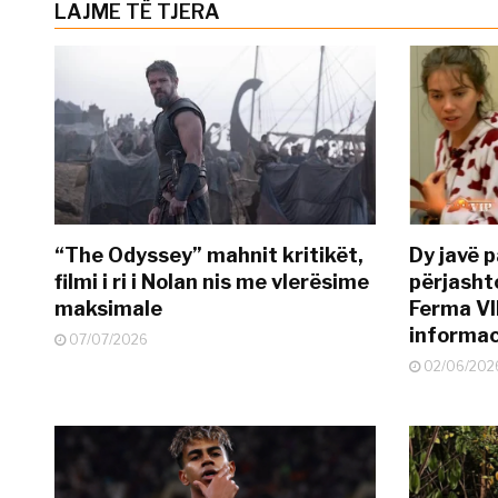
LAJME TË TJERA
“The Odyssey” mahnit kritikët,
Dy javë p
filmi i ri i Nolan nis me vlerësime
përjasht
maksimale
Ferma VI
informac
07/07/2026
02/06/202