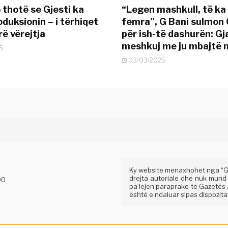
 thotë se Gjesti ka
“Legen mashkull, të ka
duksionin – i tërhiqet
femra”, G Bani sulmon 
ë vërejtja
për ish-të dashurën: G
meshkuj me ju mbajtë 
5
03/03/2025
Ky website menaxhohet nga “Gaz
drejta autoriale dhe nuk mund
00
pa lejen paraprake të Gazetës A
është e ndaluar sipas dispozitav