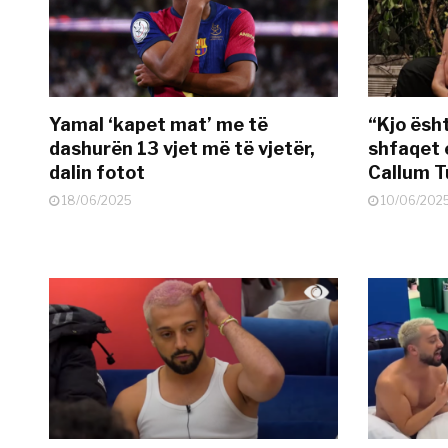
Yamal ‘kapet mat’ me të
“Kjo ësh
dashurën 13 vjet më të vjetër,
shfaqet 
dalin fotot
Callum T
18/06/2025
10/06/202