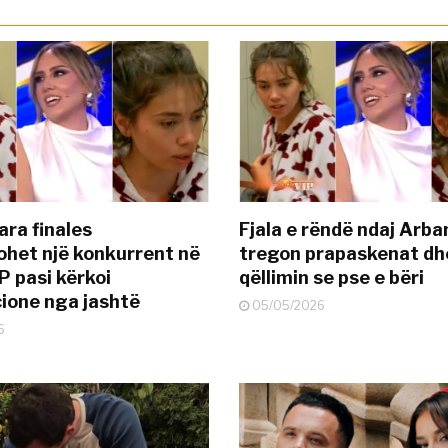
ara finales
Fjala e rëndë ndaj Arba
ohet një konkurrent në
tregon prapaskenat dh
P pasi kërkoi
qëllimin se pse e bëri
ione nga jashtë
05/05/2026
6