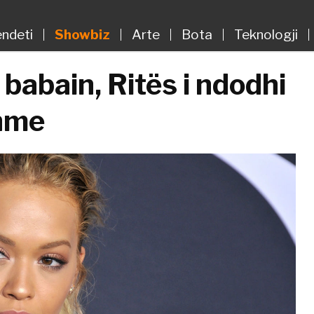
ndeti
Showbiz
Arte
Bota
Teknologji
babain, Ritës i ndodhi
shme