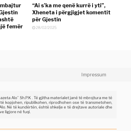
 mbajtur
“Ai s’ka me qenë kurrë i yti”,
Gjestin
Xheneta i përgjigjet komentit
jashtë
për Gjestin
një femër
28/02/2025
Impressum
eta Alo” Sh.P.K . Të gjitha materialet janë të mbrojtura me të
 të kopjohen, ripublikohen, riprodhohen ose të transmetohen,
lo. Në të kundërtën, është shkelje e të drejtave autoriale dhe
e ligjore në fuqi.