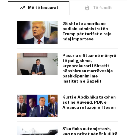
trending_up
whatshot
Më të lexuarat
Të fundit
25 shtete amerikane
padisin administratën
Trump për tarifat e reja
ndaj importeve
Pasuria e fituar në mënyrë
të paligjshme,
kryeprokurori i Shtetit
nënshkruan marrëveshje
bashkëpunimi me
Institutin e Bazelit
Kurti e Abdixhiku takohen
sot në Kuvend, PDK e
Aleanca refuzojnë ftesën
S’ka fluks automjetesh,
kaq po pritet nëpër kufijtë