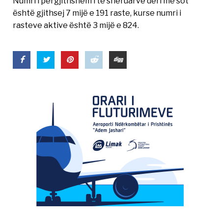
Numri i përgjithshëm i të shëruarve deri më sot
është gjithsej 7 mijë e 191 raste, kurse numri i
rasteve aktive është 3 mijë e 824.