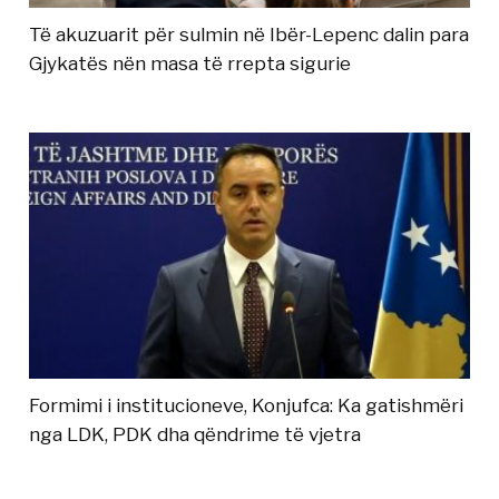
Të akuzuarit për sulmin në Ibër-Lepenc dalin para
Gjykatës nën masa të rrepta sigurie
Formimi i institucioneve, Konjufca: Ka gatishmëri
nga LDK, PDK dha qëndrime të vjetra