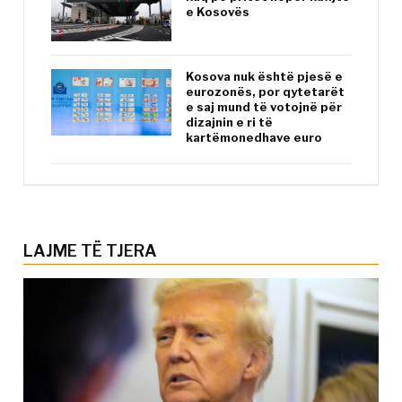
e Kosovës
Kosova nuk është pjesë e
eurozonës, por qytetarët
e saj mund të votojnë për
dizajnin e ri të
kartëmonedhave euro
LAJME TË TJERA