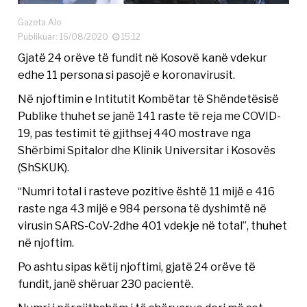
Gazeta Alo
Publikuar: 16/08/2020
15:12
Gjatë 24 orëve të fundit në Kosovë kanë vdekur
edhe 11 persona si pasojë e koronavirusit.
Në njoftimin e Intitutit Kombëtar të Shëndetësisë
Publike thuhet se janë 141 raste të reja me COVID-
19, pas testimit të gjithsej 440 mostrave nga
Shërbimi Spitalor dhe Klinik Universitar i Kosovës
(ShSKUK).
“Numri total i rasteve pozitive është 11 mijë e 416
raste nga 43 mijë e 984 persona të dyshimtë në
virusin SARS-CoV-2dhe 401 vdekje në total”, thuhet
në njoftim.
Po ashtu sipas këtij njoftimi, gjatë 24 orëve të
fundit, janë shëruar 230 pacientë.