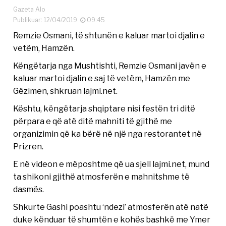
Gazeta Alo
Publikuar: 12/04/2019
09:45
Remzie Osmani, të shtunën e kaluar martoi djalin e
vetëm, Hamzën.
Këngëtarja nga Mushtishti, Remzie Osmani javën e
kaluar martoi djalin e saj të vetëm, Hamzën me
Gëzimen, shkruan lajmi.net.
Kështu, këngëtarja shqiptare nisi festën tri ditë
përpara e që atë ditë mahniti të gjithë me
organizimin që ka bërë në një nga restorantet në
Prizren.
E në videon e mëposhtme që ua sjell lajmi.net, mund
ta shikoni gjithë atmosferën e mahnitshme të
dasmës.
Shkurte Gashi poashtu ‘ndezi’ atmosferën atë natë
duke kënduar të shumtën e kohës bashkë me Ymer