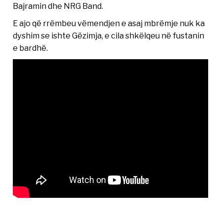
Bajramin dhe NRG Band.
E ajo që rrëmbeu vëmendjen e asaj mbrëmje nuk ka
dyshim se ishte Gëzimja, e cila shkëlqeu në fustanin
e bardhë.