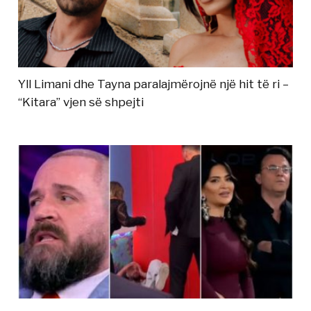
Yll Limani dhe Tayna paralajmërojnë një hit të ri –
“Kitara” vjen së shpejti