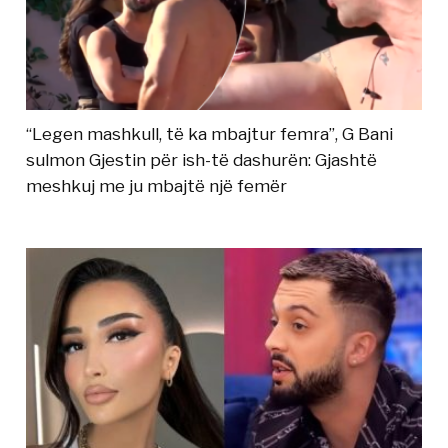
“Legen mashkull, të ka mbajtur femra”, G Bani
sulmon Gjestin për ish-të dashurën: Gjashtë
meshkuj me ju mbajtë një femër