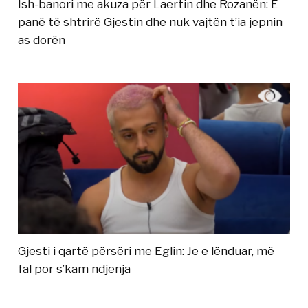
Ish-banori me akuza për Laertin dhe Rozanën: E
panë të shtrirë Gjestin dhe nuk vajtën t’ia jepnin
as dorën
Gjesti i qartë përsëri me Eglin: Je e lënduar, më
fal por s’kam ndjenja