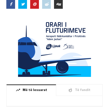
trending_up
whatshot
Më të lexuarat
Të fundit