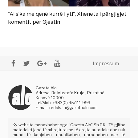
“Ai s’ka me qenë kurrë i yti”, Xheneta i përgjigjet
komentit për Gjestin
Impressum
Gazeta Alo
Adresa: Rr. Mustafa Kruja , Prishtinë,
Kosovë 10000
Tel/Mob: +383(0) 45/111-993
E-mail:
redaksia@gazetaalo.com
Ky website menaxhohet nga “Gazeta Alo” Sh.P.K . Të gjitha
materialet janë të mbrojtura me të drejta autoriale dhe nuk
mund të kopjohen, ripublikohen, riprodhohen ose të