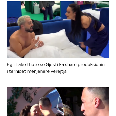
Egli Tako thotë se Gjesti ka sharë produksionin –
i tërhiqet menjëherë vërejtja