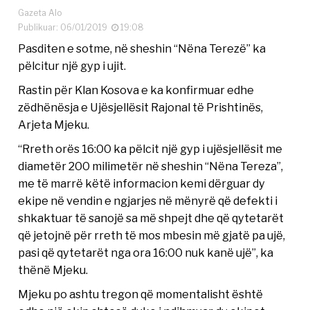
Gazeta Alo
Publikuar: 06/01/2019
19:08
Pasditen e sotme, në sheshin “Nëna Terezë” ka
pëlcitur një gyp i ujit.
Rastin për Klan Kosova e ka konfirmuar edhe
zëdhënësja e Ujësjellësit Rajonal të Prishtinës,
Arjeta Mjeku.
“Rreth orës 16:00 ka pëlcit një gyp i ujësjellësit me
diametër 200 milimetër në sheshin “Nëna Tereza”,
me të marrë këtë informacion kemi dërguar dy
ekipe në vendin e ngjarjes në mënyrë që defekti i
shkaktuar të sanojë sa më shpejt dhe që qytetarët
që jetojnë për rreth të mos mbesin më gjatë pa ujë,
pasi që qytetarët nga ora 16:00 nuk kanë ujë”, ka
thënë Mjeku.
Mjeku po ashtu tregon që momentalisht është