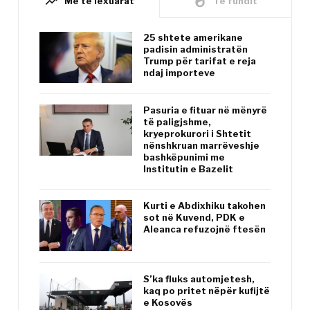
trending_up
whatshot
Më të lexuarat
Të fundit
25 shtete amerikane
padisin administratën
Trump për tarifat e reja
ndaj importeve
Pasuria e fituar në mënyrë
të paligjshme,
kryeprokurori i Shtetit
nënshkruan marrëveshje
bashkëpunimi me
Institutin e Bazelit
Kurti e Abdixhiku takohen
sot në Kuvend, PDK e
Aleanca refuzojnë ftesën
S’ka fluks automjetesh,
kaq po pritet nëpër kufijtë
e Kosovës