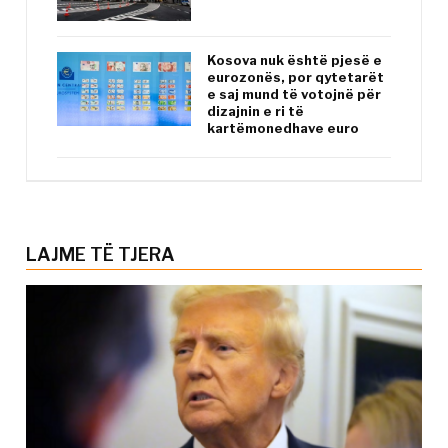
Kosova nuk është pjesë e
eurozonës, por qytetarët
e saj mund të votojnë për
dizajnin e ri të
kartëmonedhave euro
LAJME TË TJERA