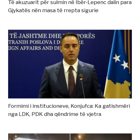
Të akuzuarit për sulmin në Ibër-Lepenc dalin para
Gjykatës nën masa të rrepta sigurie
Formimi i institucioneve, Konjufca: Ka gatishmëri
nga LDK, PDK dha qëndrime të vjetra