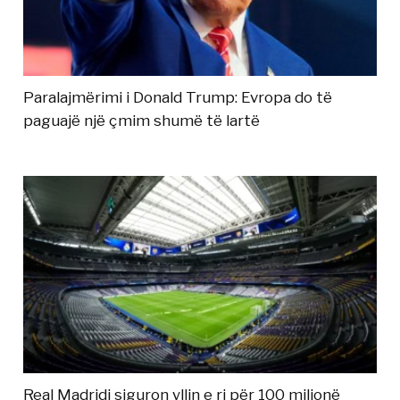
Paralajmërimi i Donald Trump: Evropa do të
paguajë një çmim shumë të lartë
Real Madridi siguron yllin e ri për 100 milionë