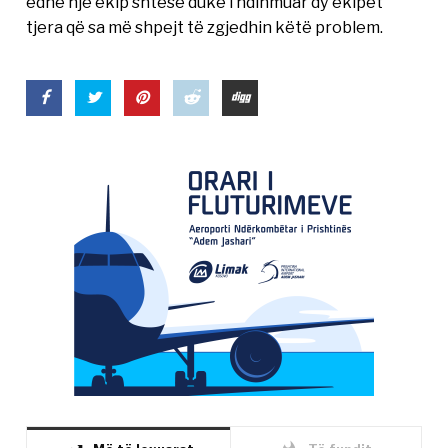
edhe një ekip shtesë duke i ndihmuar dy ekipet
tjera që sa më shpejt të zgjedhin këtë problem.