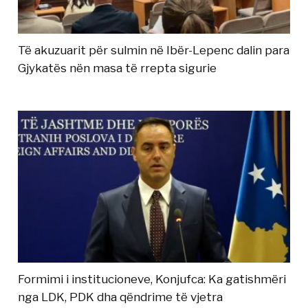
Të akuzuarit për sulmin në Ibër-Lepenc dalin para
Gjykatës nën masa të rrepta sigurie
Formimi i institucioneve, Konjufca: Ka gatishmëri
nga LDK, PDK dha qëndrime të vjetra