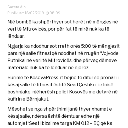
Gazeta Alo
Publikuar: 18/02/2019
08:09
Një bombë ka shpërthyer sot herët në mëngjes në
veri të Mitrovicës, por për fat të mirë nuk ka të
lënduar.
Ngjarja ka ndodhur sot rreth orës 5:00 të mëngjesit
para një salle fitnesi që ndodhet në rrugën ‘Vojvode
Putnika’ në veri të Mitrovicës, dhe përveç dëmeve
materiale nuk ka të lënduar në njerëz.
Burime të KosovaPress-it bëjnë të ditur se pronari i
kësaj salle të fitnesit është Sead Çeshko, i etnisë
boshnjake, njëherësh polic i Kosovës me detyrë në
kufirin e Bërnjakut.
Mësohet se nga shpërthimi janë thyer xhamat e
kësaj salle, ndërsa është dëmtuar edhe një
automjet ‘Seat Ibiza’ me targa KM 012 – BÇ që ka