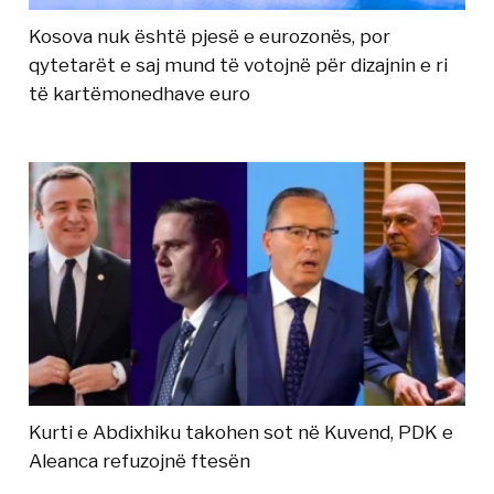
Kosova nuk është pjesë e eurozonës, por
qytetarët e saj mund të votojnë për dizajnin e ri
të kartëmonedhave euro
Kurti e Abdixhiku takohen sot në Kuvend, PDK e
Aleanca refuzojnë ftesën