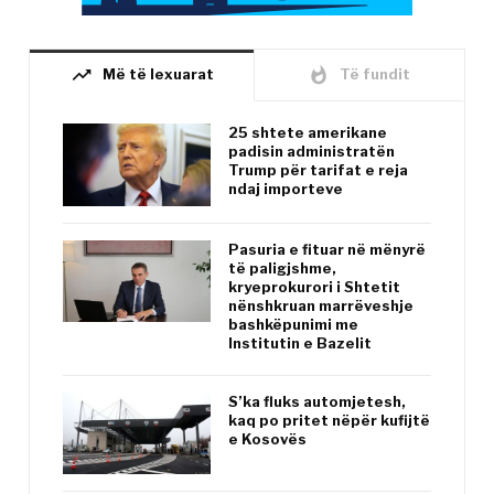
trending_up
whatshot
Më të lexuarat
Të fundit
25 shtete amerikane
padisin administratën
Trump për tarifat e reja
ndaj importeve
Pasuria e fituar në mënyrë
të paligjshme,
kryeprokurori i Shtetit
nënshkruan marrëveshje
bashkëpunimi me
Institutin e Bazelit
S’ka fluks automjetesh,
kaq po pritet nëpër kufijtë
e Kosovës