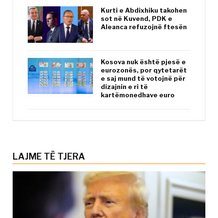
Kurti e Abdixhiku takohen
sot në Kuvend, PDK e
Aleanca refuzojnë ftesën
Kosova nuk është pjesë e
eurozonës, por qytetarët
e saj mund të votojnë për
dizajnin e ri të
kartëmonedhave euro
LAJME TË TJERA