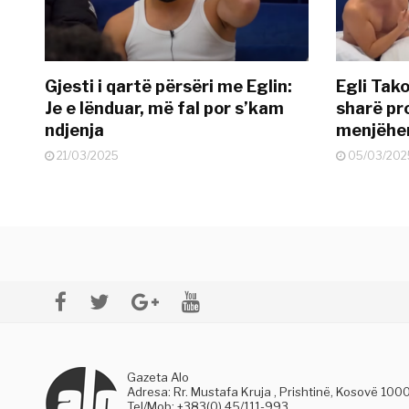
Gjesti i qartë përsëri me Eglin:
Egli Tako
Je e lënduar, më fal por s’kam
sharë pro
ndjenja
menjëher
21/03/2025
05/03/202
Gazeta Alo
Adresa: Rr. Mustafa Kruja , Prishtinë, Kosovë 100
Tel/Mob: +383(0) 45/111-993