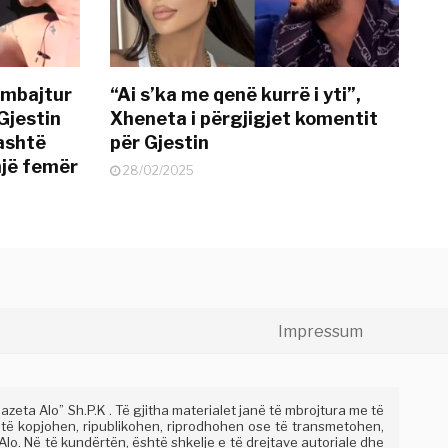
 mbajtur
“Ai s’ka me qenë kurrë i yti”,
Gjestin
Xheneta i përgjigjet komentit
jashtë
për Gjestin
një femër
28/02/2025
Impressum
eta Alo” Sh.P.K . Të gjitha materialet janë të mbrojtura me të
 të kopjohen, ripublikohen, riprodhohen ose të transmetohen,
lo. Në të kundërtën, është shkelje e të drejtave autoriale dhe