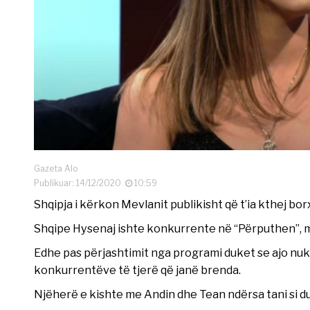
Gazeta Alo
Publikuar: 14/12/2020
10:59
Shqipja i kërkon Mevlanit publikisht që t’ia kthej bor
Shqipe Hysenaj ishte konkurrente në “Përputhen”, ma
Edhe pas përjashtimit nga programi duket se ajo nuk 
konkurrentëve të tjerë që janë brenda.
Njëherë e kishte me Andin dhe Tean ndërsa tani si 