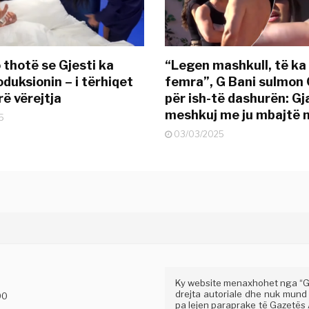
 thotë se Gjesti ka
“Legen mashkull, të ka
duksionin – i tërhiqet
femra”, G Bani sulmon 
ë vërejtja
për ish-të dashurën: G
meshkuj me ju mbajtë 
5
03/03/2025
Ky website menaxhohet nga “Gaz
drejta autoriale dhe nuk mund
00
pa lejen paraprake të Gazetës A