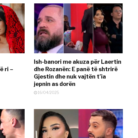
Ish-banori me akuza për Laertin
ë ri –
dhe Rozanën: E panë të shtrirë
Gjestin dhe nuk vajtën t’ia
jepnin as dorën
16/04/2025