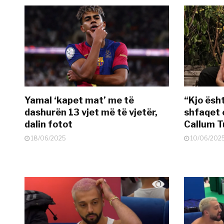
Yamal ‘kapet mat’ me të
“Kjo ësh
dashurën 13 vjet më të vjetër,
shfaqet 
dalin fotot
Callum T
18/06/2025
10/06/202