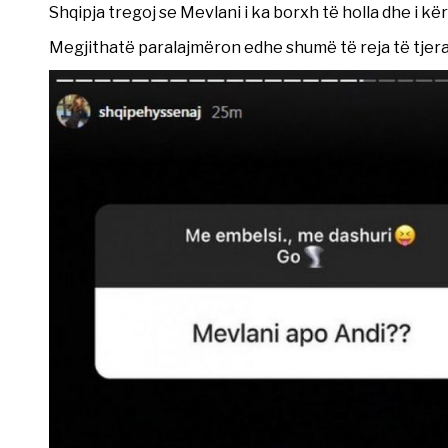
Shqipja tregoj se Mevlani i ka borxh të holla dhe i kër
Megjithatë paralajmëron edhe shumë të reja të tjera, t