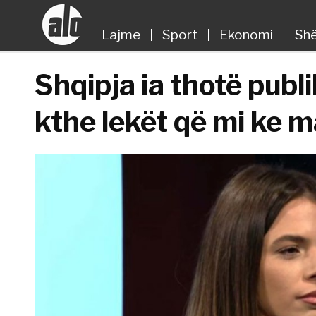
Lajme
Sport
Ekonomi
Shë
Shqipja ia thotë publ
kthe lekët që mi ke m