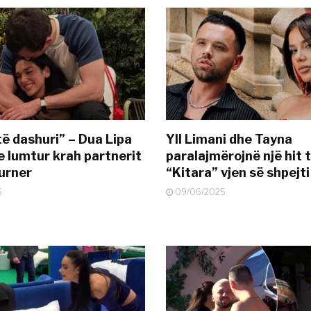
të dashuri” – Dua Lipa
Yll Limani dhe Tayna
e lumtur krah partnerit
paralajmërojnë një hit t
urner
“Kitara” vjen së shpejti
5
09/06/2025