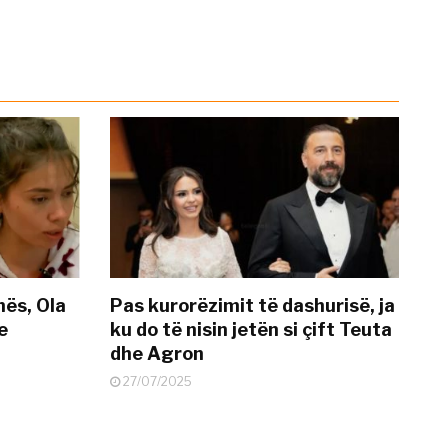
nës, Ola
Pas kurorëzimit të dashurisë, ja
e
ku do të nisin jetën si çift Teuta
dhe Agron
27/07/2025