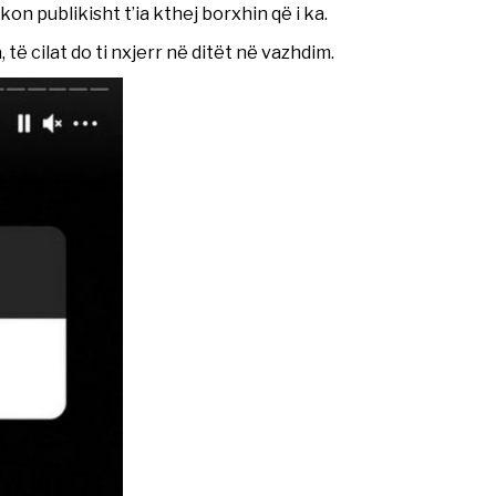
kon publikisht t’ia kthej borxhin që i ka.
ë cilat do ti nxjerr në ditët në vazhdim.