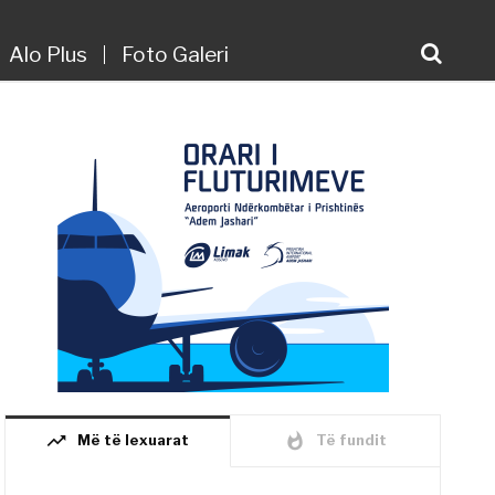
Alo Plus
Foto Galeri
trending_up
whatshot
Më të lexuarat
Të fundit