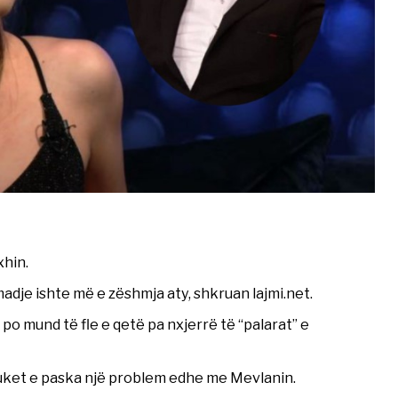
xhin.
dje ishte më e zëshmja aty, shkruan lajmi.net.
po mund të fle e qetë pa nxjerrë të “palarat” e
duket e paska një problem edhe me Mevlanin.