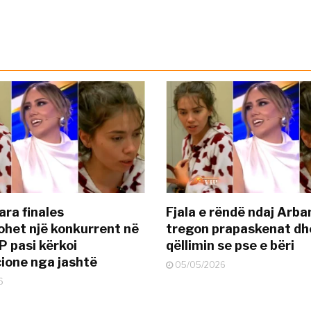
ara finales
Fjala e rëndë ndaj Arba
ohet një konkurrent në
tregon prapaskenat dh
P pasi kërkoi
qëllimin se pse e bëri
ione nga jashtë
05/05/2026
6