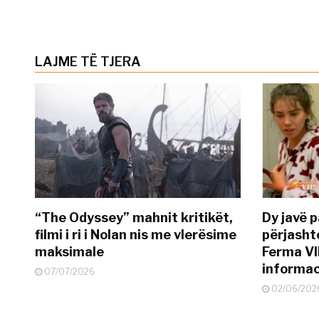
LAJME TË TJERA
“The Odyssey” mahnit kritikët,
Dy javë p
filmi i ri i Nolan nis me vlerësime
përjasht
maksimale
Ferma VI
informac
07/07/2026
02/06/202