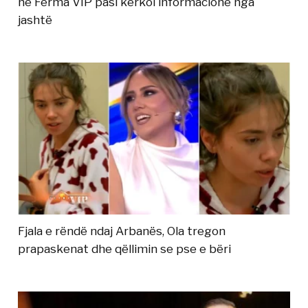
në Ferma VIP pasi kërkoi informacione nga
jashtë
Fjala e rëndë ndaj Arbanës, Ola tregon
prapaskenat dhe qëllimin se pse e bëri