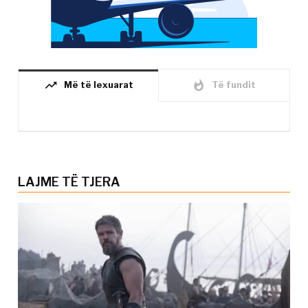
trending_up
whatshot
Më të lexuarat
Të fundit
LAJME TË TJERA