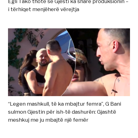
Egli Tako thotë se Gjesti ka sharë produksionin –
i tërhiqet menjëherë vërejtja
“Legen mashkull, të ka mbajtur femra”, G Bani
sulmon Gjestin për ish-të dashurën: Gjashtë
meshkuj me ju mbajtë një femër