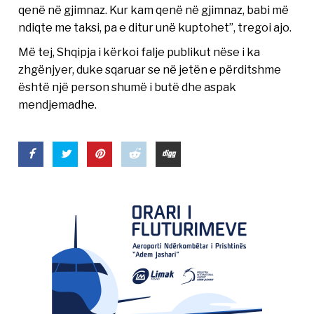
qenë në gjimnaz. Kur kam qenë në gjimnaz, babi më
ndiqte me taksi, pa e ditur unë kuptohet”, tregoi ajo.
Më tej, Shqipja i kërkoi falje publikut nëse i ka
zhgënjyer, duke sqaruar se në jetën e përditshme
është një person shumë i butë dhe aspak
mendjemadhe.