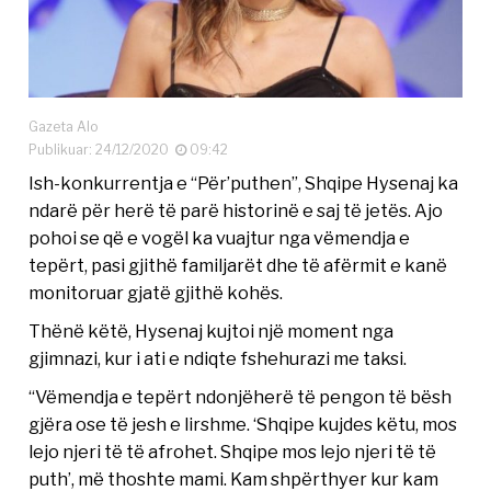
Gazeta Alo
Publikuar: 24/12/2020
09:42
Ish-konkurrentja e “Për’puthen”, Shqipe Hysenaj ka
ndarë për herë të parë historinë e saj të jetës. Ajo
pohoi se që e vogël ka vuajtur nga vëmendja e
tepërt, pasi gjithë familjarët dhe të afërmit e kanë
monitoruar gjatë gjithë kohës.
Thënë këtë, Hysenaj kujtoi një moment nga
gjimnazi, kur i ati e ndiqte fshehurazi me taksi.
“Vëmendja e tepërt ndonjëherë të pengon të bësh
gjëra ose të jesh e lirshme. ‘Shqipe kujdes këtu, mos
lejo njeri të të afrohet. Shqipe mos lejo njeri të të
puth’, më thoshte mami. Kam shpërthyer kur kam