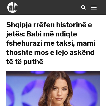
Shqipja rrëfen historinë e
jetës: Babi më ndiqte
fshehurazi me taksi, mami
thoshte mos e lejo askënd
të të puthë