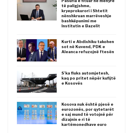
Pasuria e fituar në mënyrë
të paligjshme,
kryeprokurori i Shtetit
nënshkruan marrëveshje
bashkëpunimi me
Institutin e Bazelit
Kurti e Abdixhiku takohen
sot në Kuvend, PDK e
Aleanca refuzojnë ftesën
S’ka fluks automjetesh,
kaq po pritet nëpër kufijtë
e Kosovës
Kosova nuk është pjesë e
eurozonës, por qytetarët
e saj mund të votojnë për
dizajnin e ri të
kartëmonedhave euro