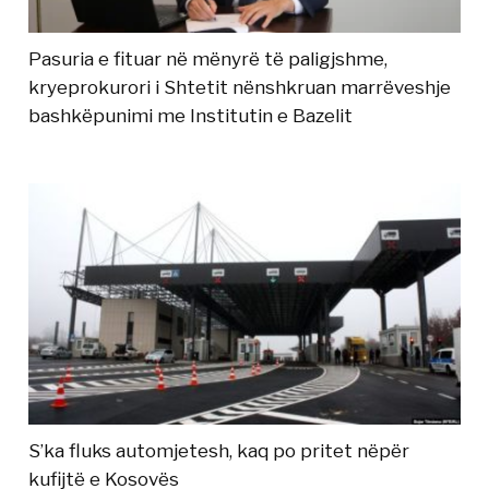
Pasuria e fituar në mënyrë të paligjshme,
kryeprokurori i Shtetit nënshkruan marrëveshje
bashkëpunimi me Institutin e Bazelit
S’ka fluks automjetesh, kaq po pritet nëpër
kufijtë e Kosovës