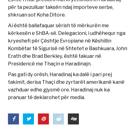
për ta pezulluar taksën ndaj importeve serbe,
shkruan sot Koha Ditore.
Ai është ballafaquar sërish të mërkurën me
kërkesën e ShBA-së. Delegacioni, i udhëhequr nga
kryeshefi për Çështje Evropiane në Këshillin
Kombëtar të Sigurisë në Shtetet e Bashkuara, John
Erath dhe Brad Berkley, është takuar në
Presidencë me Thaçin e Haradinajn.
Pas gati dy orësh, Haradinaj ka dalë i pari prej
takimit, derisa Thaçi dhe zyrtarët amerikanë kanë
vazhduar edhe gjysmë ore. Haradinaj nuk ka
pranuar të deklarohet për media.