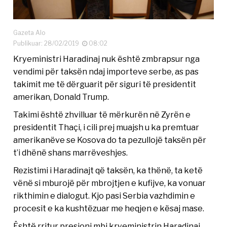
Gazeta Alo
Publikuar: 28/02/2019
08:02
Kryeministri Haradinaj nuk është zmbrapsur nga
vendimi për taksën ndaj importeve serbe, as pas
takimit me të dërguarit për siguri të presidentit
amerikan, Donald Trump.
Takimi është zhvilluar të mërkurën në Zyrën e
presidentit Thaçi, i cili prej muajsh u ka premtuar
amerikanëve se Kosova do ta pezullojë taksën për
t’i dhënë shans marrëveshjes.
Rezistimi i Haradinajt që taksën, ka thënë, ta ketë
vënë si mburojë për mbrojtjen e kufijve, ka vonuar
rikthimin e dialogut. Kjo pasi Serbia vazhdimin e
procesit e ka kushtëzuar me heqjen e kësaj mase.
Është rritur presioni mbi kryeministrin Haradinaj