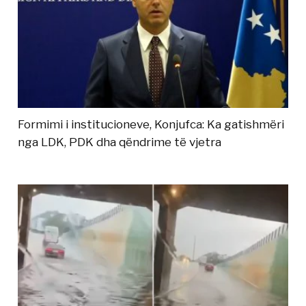
Formimi i institucioneve, Konjufca: Ka gatishmëri
nga LDK, PDK dha qëndrime të vjetra