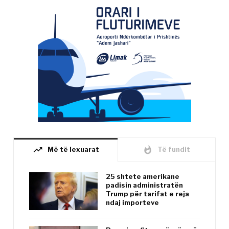
trending_up
whatshot
Më të lexuarat
Të fundit
25 shtete amerikane
padisin administratën
Trump për tarifat e reja
ndaj importeve