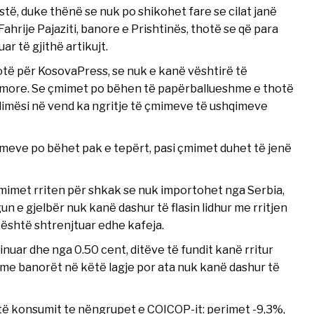
të, duke thënë se nuk po shikohet fare se cilat janë
ahrije Pajaziti, banore e Prishtinës, thotë se që para
ar të gjithë artikujt.
të për KosovaPress, se nuk e kanë vështirë të
qimore. Se çmimet po bëhen të papërballueshme e thotë
zhdimësi në vend ka ngritje të çmimeve të ushqimeve
mimeve po bëhet pak e tepërt, pasi çmimet duhet të jenë
mimet rriten për shkak se nuk importohet nga Serbia,
n e gjelbër nuk kanë dashur të flasin lidhur me rritjen
është shtrenjtuar edhe kafeja.
nuar dhe nga 0.50 cent, ditëve të fundit kanë rritur
 me banorët në këtë lagje por ata nuk kanë dashur të
 të konsumit te nëngrupet e COICOP-it: perimet -9,3%,