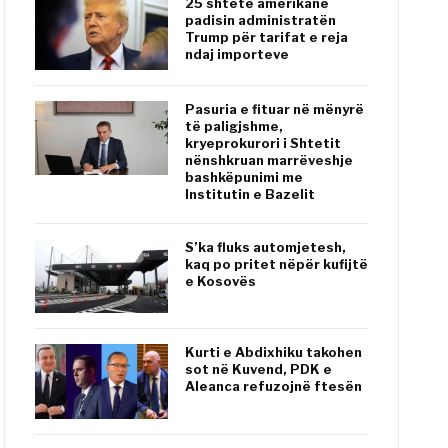
25 shtete amerikane
padisin administratën
Trump për tarifat e reja
ndaj importeve
Pasuria e fituar në mënyrë
të paligjshme,
kryeprokurori i Shtetit
nënshkruan marrëveshje
bashkëpunimi me
Institutin e Bazelit
S’ka fluks automjetesh,
kaq po pritet nëpër kufijtë
e Kosovës
Kurti e Abdixhiku takohen
sot në Kuvend, PDK e
Aleanca refuzojnë ftesën