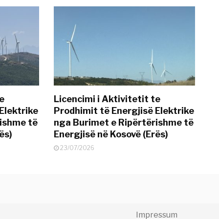
te
Licencimi i Aktivitetit te
Elektrike
Prodhimit të Energjisë Elektrike
rishme të
nga Burimet e Ripërtërishme të
ës)
Energjisë në Kosovë (Erës)
23/07/2026
Impressum