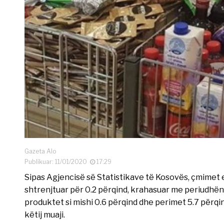
Gazeta Alo
Publikuar: 11/01/2020
17:29
Sipas Agjencisë së Statistikave të Kosovës, çmimet e
shtrenjtuar për 0.2 përqind, krahasuar me periudhën e
produktet si mishi 0.6 përqind dhe perimet 5.7 përqi
këtij muaji.