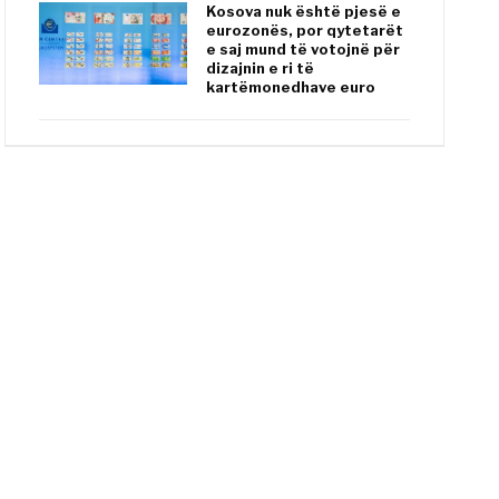
Kosova nuk është pjesë e
eurozonës, por qytetarët
e saj mund të votojnë për
dizajnin e ri të
kartëmonedhave euro