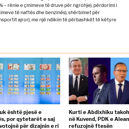
9% – rënie e çmimeve të druve për ngrohje), përdorimi i
çmimeve të naftës dhe benzinës), shërbimet për
nsportit ajror), me një ndikim të përbashkët të këtyre
uk është pjesë e
Kurti e Abdixhiku tako
s, por qytetarët e saj
në Kuvend, PDK e Alea
otojnë për dizajnin e ri
refuzojnë ftesën