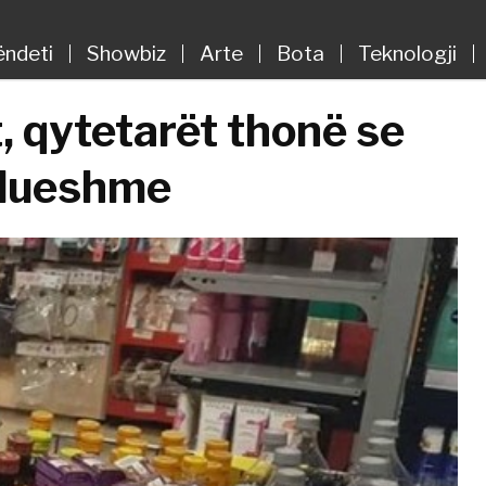
ëndeti
Showbiz
Arte
Bota
Teknologji
 qytetarët thonë se
llueshme