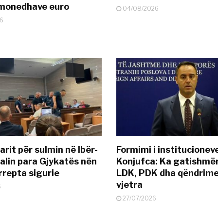
ëmonedhave euro
04/08/2026
6
rit për sulmin në Ibër-
Formimi i institucionev
alin para Gjykatës nën
Konjufca: Ka gatishmër
rrepta sigurie
LDK, PDK dha qëndrime
vjetra
6
27/07/2026