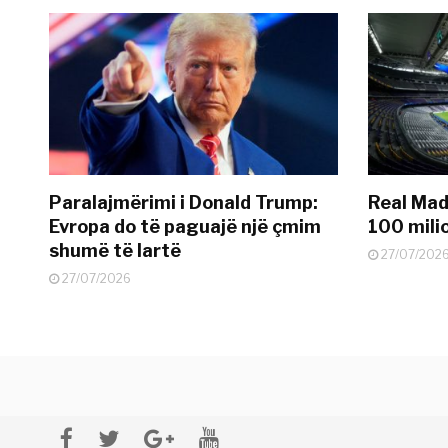
Paralajmërimi i Donald Trump:
Real Madr
Evropa do të paguajë një çmim
100 mili
shumë të lartë
27/07/202
27/07/2026