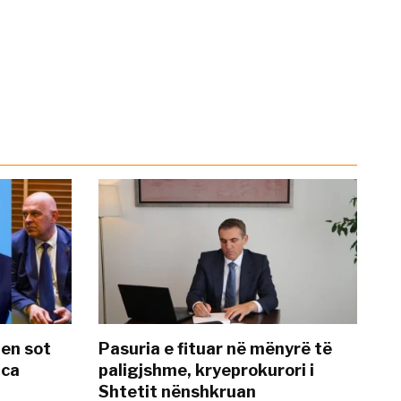
hen sot
Pasuria e fituar në mënyrë të
nca
paligjshme, kryeprokurori i
Shtetit nënshkruan