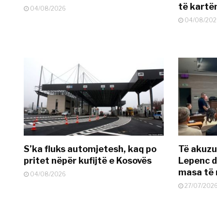
të kart
04/08/2026
04/08/202
S’ka fluks automjetesh, kaq po
Të akuzua
pritet nëpër kufijtë e Kosovës
Lepenc d
masa të 
04/08/2026
27/07/202