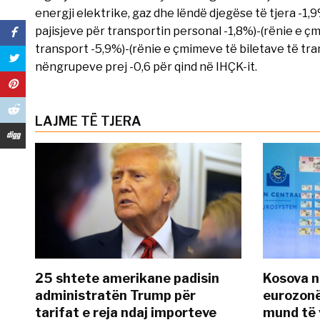
energji elektrike, gaz dhe lëndë djegëse të tjera -1,
pajisjeve për transportin personal -1,8%)-(rënie e 
transport -5,9%)-(rënie e çmimeve të biletave të tra
nëngrupeve prej -0,6 për qind në IHÇK-it.
LAJME TË TJERA
25 shtete amerikane padisin
Kosova n
administratën Trump për
eurozonë
tarifat e reja ndaj importeve
mund të v