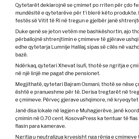
Qytetarët deklarojnë se çmimet po rriten për çdo fes
mundësitë e qytetarëve për t’i blerë këto produkte. F
festës së Vitit të Ri në tregun e gjelbër janë shtrenjtu
Duke qenë se jeton vetëm me bashkëshortin, ajo tho
përballojnë shtrenjtimin e çmimeve të gjërave ush
edhe qytetarja Lumnije Halilaj, sipas së cilës në va
bazë.
Ndërkaq, qytetari Xhevat Isufi, thotë se ngritja e ç
në një linjë me pagat dhe pensionet.
Megjithatë, qytetari Bajram Osmani, thotë se nëse ç
është e pranueshme për të. Derisa tregtarët në tregu
e çmimeve. Përveç gjerave ushqimore, në kryeqytet 
Janë disa lokale në lagjen e Muhagjerëve, janë koordi
çmimin në 0.70 cent. KosovaPress ka tentuar të flas
flasin para kamerave.
Ngritja u neutralizua kryesisht nga rënia e çmimeve