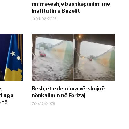
marrëveshje bashkëpunimi me
Institutin e Bazelit
04/08/2026
e,
Reshjet e dendura vërshojnë
i nga
nënkalimin në Ferizaj
 të
27/07/2026