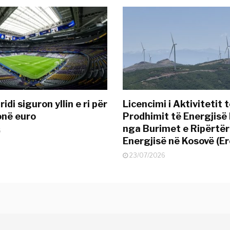
idi siguron yllin e ri për
Licencimi i Aktivitetit 
onë euro
Prodhimit të Energjisë 
nga Burimet e Ripërtë
6
Energjisë në Kosovë (Er
23/07/2026