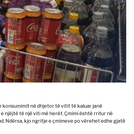
 konsumimit në dhjetor të vitit të kaluar janë
 njëjtë të një viti më herët. Çmimi është rritur në
nd. Ndërsa, kjo ngritje e çmimeve po vërehet edhe gjatë