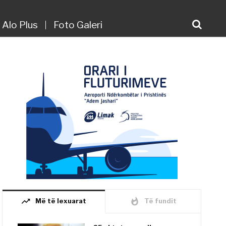
Alo Plus
Foto Galeri
trending_up
whatshot
Më të lexuarat
Të fundit