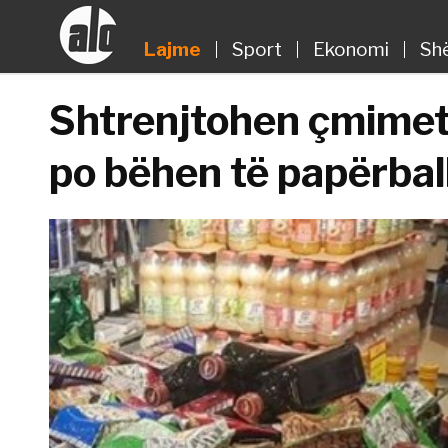
Lajme
Sport
Ekonomi
Sh
Shtrenjtohen çmimet,
po bëhen të papërba