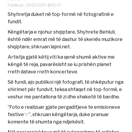
Publikuar: 30/12/2020
10:37
Shyhretja duket në top-formë në fotografinë e
fundit.
Këngëtarja e njohur shqiptare, Shyhrete Behluli,
është ndër emrat më të dashur të skenës muzikore
shqiptare, shkruan lajmi.net.
Artistja gjatë këtij viti ka qenë shumë aktive me
këngë të reja, pavarësisht se iu prishën planet
rreth datave rreth koncerteve.
Së fundi, ajo publikoi një fotografi, të shkëputur nga
xhirimet për fundvit, teksa shfaqet në top-formë, e
veshur me pantallona të zi dhe xhaketë të bardhe.
“Foto e realizuar gjate pergaditjeve te emisioneve
festive
”, shkruan këngëtarja, duke pranuar
komente të shumta nga ndjekësit.