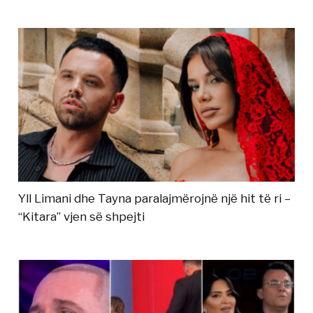
Yll Limani dhe Tayna paralajmërojnë një hit të ri –
“Kitara” vjen së shpejti