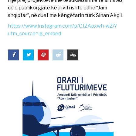
Një prej projekteve më të suksesshme të artistes,
që e publikoi gjatë këtij viti ishte edhe “Jam
shqiptar”, në duet me këngëtarin turk Sinan Akçil.
https://www.instagram.com/p/CJZApxwh-wZ/?
utm_source=ig_embed