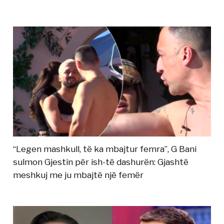
“Legen mashkull, të ka mbajtur femra”, G Bani
sulmon Gjestin për ish-të dashurën: Gjashtë
meshkuj me ju mbajtë një femër