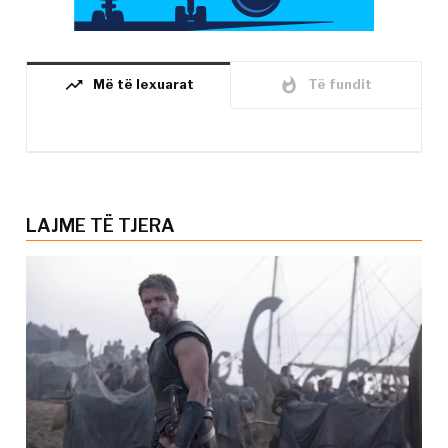
trending_up
whatshot
Më të lexuarat
Të fundit
LAJME TË TJERA