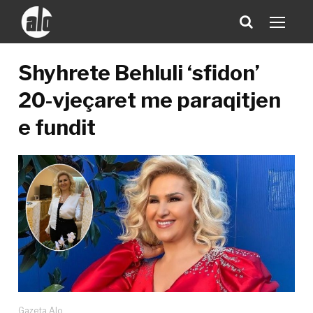
Shyhrete Behluli ‘sfidon’
20-vjeçaret me paraqitjen
e fundit
Gazeta Alo