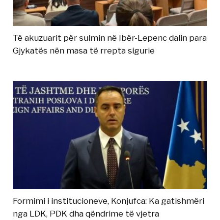
Të akuzuarit për sulmin në Ibër-Lepenc dalin para
Gjykatës nën masa të rrepta sigurie
Formimi i institucioneve, Konjufca: Ka gatishmëri
nga LDK, PDK dha qëndrime të vjetra