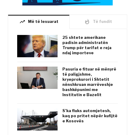
trending_up
whatshot
Më të lexuarat
Të fundit
25 shtete amerikane
padisin administratën
Trump për tarifat e reja
ndaj importeve
Pasuria e fituar në mënyrë
të paligjshme,
kryeprokurori i Shtetit
nënshkruan marrëveshje
bashkëpunimi me
Institutin e Bazelit
S’ka fluks automjetesh,
kaq po pritet nëpër kufijtë
e Kosovës