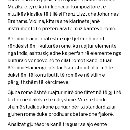
Muzika e tyre ka influencuar kompozitorët e
muzikës klasike të tillë si Franz Liszt dhe Johannes
Brahams. Violina, kitara she klarineta janë
instrumentet e preferuara të muzikantëve romë.
Kërcimi tradicional është një tjetër element i
rëndësishëm i kulturës rome, ka ruajtur elemente
nga India, ashtu siç edhe ka përfshirë elemente nga
kultura e vendeve në të cilat romët kanë jetuar.
Kërcimi Flamengo përfaqëson shembullin më të
dukshëm të kontributit të romëve në stilin e
përgjithshëm të kërcimeve.
Gjuha rome është ruajtur mirë dhe flitet në të gjithë
botën në dialekte të ndryshme. Vitet e fundit
shumë studiues kanë punuar për ta standardizuar
gjuhën rome duke prodhuar abetare dhe fjalorë.
Analizat gjuhësore kanë treguar se ajo është