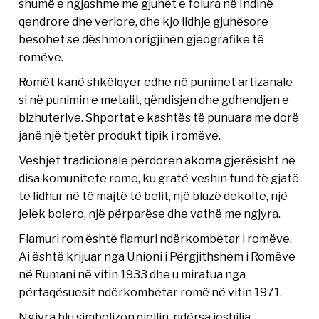
shumë e ngjashme me gjuhët e folura në Indinë
qendrore dhe veriore, dhe kjo lidhje gjuhësore
besohet se dëshmon origjinën gjeografike të
romëve.
Romët kanë shkëlqyer edhe në punimet artizanale
si në punimin e metalit, qëndisjen dhe gdhendjen e
bizhuterive. Shportat e kashtës të punuara me dorë
janë një tjetër produkt tipik i romëve.
Veshjet tradicionale përdoren akoma gjerësisht në
disa komunitete rome, ku gratë veshin fund të gjatë
të lidhur në të majtë të belit, një bluzë dekolte, një
jelek bolero, një përparëse dhe vathë me ngjyra.
Flamuri rom është flamuri ndërkombëtar i romëve.
Ai është krijuar nga Unioni i Përgjithshëm i Romëve
në Rumani në vitin 1933 dhe u miratua nga
përfaqësuesit ndërkombëtar romë në vitin 1971.
Ngjyra blu simbolizon qiellin, ndërsa jeshilja