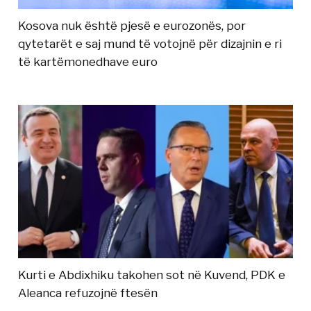
Kosova nuk është pjesë e eurozonës, por
qytetarët e saj mund të votojnë për dizajnin e ri
të kartëmonedhave euro
Kurti e Abdixhiku takohen sot në Kuvend, PDK e
Aleanca refuzojnë ftesën