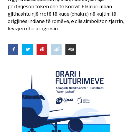
përfaqëson tokën dhe të korrat. Flamuri mban
gjithashtu një rrotë të kuqe (chakra) në kujtim të
origjinës indiane të romëve, e cila simbolizon zjarrin,
lëvizjen dhe progresin.