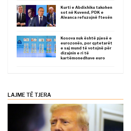
Kurti e Abdixhiku takohen
sot në Kuvend, PDK e
Aleanca refuzojnë ftesën
Kosova nuk është pjesë e
eurozonës, por qytetarët
e saj mund të votojnë për
dizajnin e ri të
kartëmonedhave euro
LAJME TË TJERA