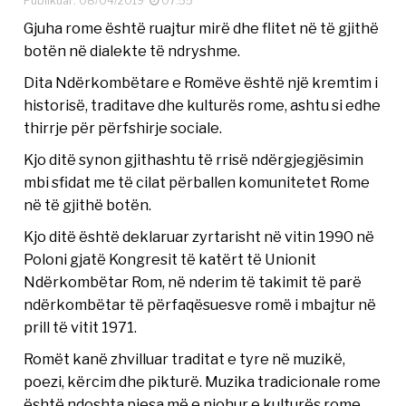
Publikuar: 08/04/2019
07:55
Gjuha rome është ruajtur mirë dhe flitet në të gjithë
botën në dialekte të ndryshme.
Dita Ndërkombëtare e Romëve është një kremtim i
historisë, traditave dhe kulturës rome, ashtu si edhe
thirrje për përfshirje sociale.
Kjo ditë synon gjithashtu të rrisë ndërgjegjësimin
mbi sfidat me të cilat përballen komunitetet Rome
në të gjithë botën.
Kjo ditë është deklaruar zyrtarisht në vitin 1990 në
Poloni gjatë Kongresit të katërt të Unionit
Ndërkombëtar Rom, në nderim të takimit të parë
ndërkombëtar të përfaqësuesve romë i mbajtur në
prill të vitit 1971.
Romët kanë zhvilluar traditat e tyre në muzikë,
poezi, kërcim dhe pikturë. Muzika tradicionale rome
është ndoshta pjesa më e njohur e kulturës rome.