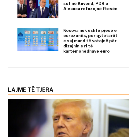
sot në Kuvend, PDK e
Aleanca refuzojnë ftesën
Kosova nuk është pjesë e
eurozonës, por qytetarët
e saj mund të votojnë për
dizajnin e ri të
kartëmonedhave euro
LAJME TË TJERA