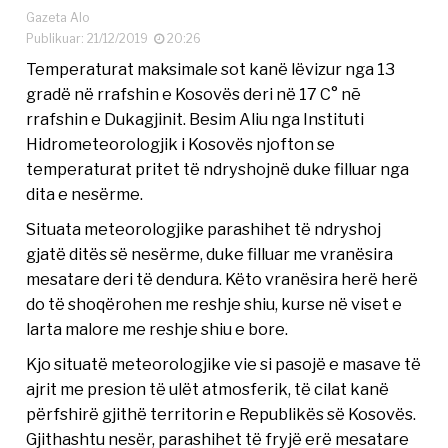
Gazeta Alo
Publikuar: 21/12/2019
20:26
Temperaturat maksimale sot kanë lëvizur nga 13
gradë në rrafshin e Kosovës deri në 17 C° nē
rrafshin e Dukagjinit. Besim Aliu nga Instituti
Hidrometeorologjik i Kosovës njofton se
temperaturat pritet të ndryshojnë duke filluar nga
dita e nesërme.
Situata meteorologjike parashihet të ndryshoj
gjatë ditës së nesërme, duke filluar me vranësira
mesatare deri të dendura. Këto vranësira herë herë
do të shoqërohen me reshje shiu, kurse në viset e
larta malore me reshje shiu e bore.
Kjo situatë meteorologjike vie si pasojë e masave të
ajrit me presion të ulët atmosferik, të cilat kanë
përfshirë gjithë territorin e Republikës së Kosovës.
Gjithashtu nesër, parashihet të fryjë erë mesatare