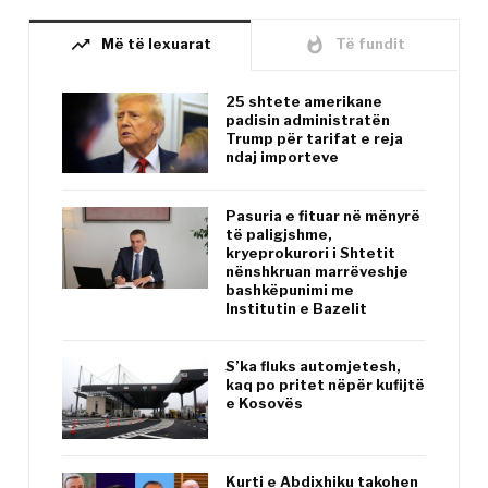
trending_up
whatshot
Më të lexuarat
Të fundit
25 shtete amerikane
padisin administratën
Trump për tarifat e reja
ndaj importeve
Pasuria e fituar në mënyrë
të paligjshme,
kryeprokurori i Shtetit
nënshkruan marrëveshje
bashkëpunimi me
Institutin e Bazelit
S’ka fluks automjetesh,
kaq po pritet nëpër kufijtë
e Kosovës
Kurti e Abdixhiku takohen