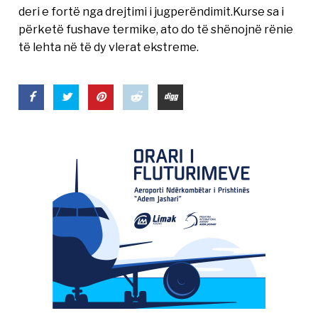
deri e fortë nga drejtimi i jugperëndimit.Kurse sa i
përketë fushave termike, ato do të shënojnë rënie
të lehta në të dy vlerat ekstreme.