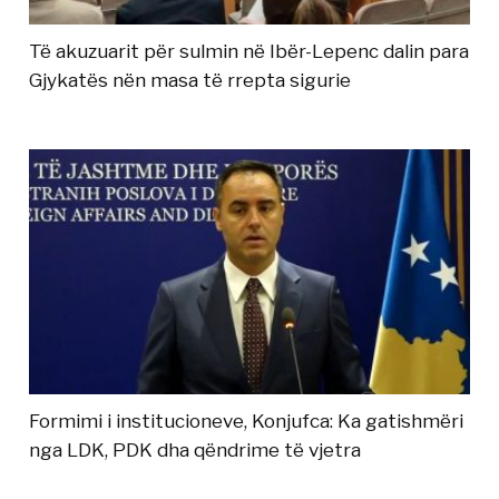
Të akuzuarit për sulmin në Ibër-Lepenc dalin para
Gjykatës nën masa të rrepta sigurie
Formimi i institucioneve, Konjufca: Ka gatishmëri
nga LDK, PDK dha qëndrime të vjetra