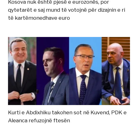
Kosova nuk është pjesë e eurozonës, por
qytetarët e saj mund të votojnë për dizajnin e ri
të kartëmonedhave euro
Kurti e Abdixhiku takohen sot në Kuvend, PDK e
Aleanca refuzojnë ftesën