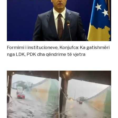
Formimi i institucioneve, Konjufca: Ka gatishmëri
nga LDK, PDK dha qëndrime të vjetra