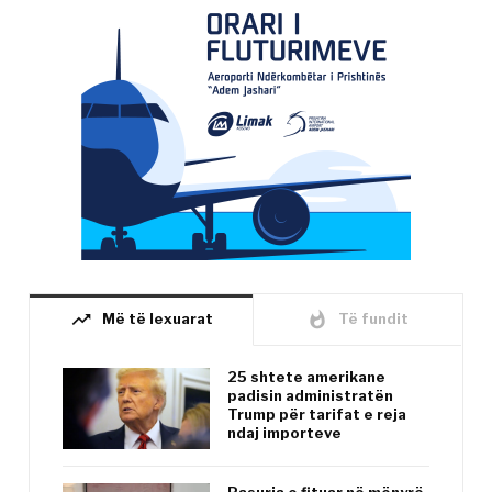
trending_up
whatshot
Më të lexuarat
Të fundit
25 shtete amerikane
padisin administratën
Trump për tarifat e reja
ndaj importeve