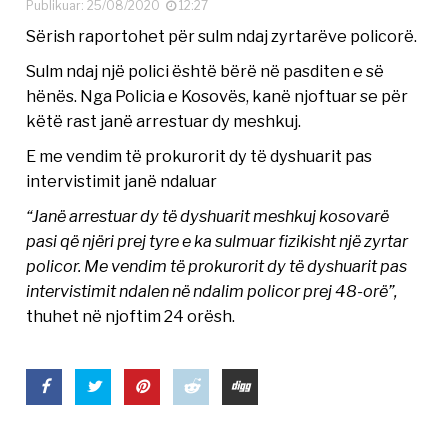
Publikuar: 25/08/2020
12:27
Sërish raportohet për sulm ndaj zyrtarëve policorë.
Sulm ndaj një polici është bërë në pasditen e së
hënës. Nga Policia e Kosovës, kanë njoftuar se për
këtë rast janë arrestuar dy meshkuj.
E me vendim të prokurorit dy të dyshuarit pas
intervistimit janë ndaluar
“Janë arrestuar dy të dyshuarit meshkuj kosovarë
pasi që njëri prej tyre e ka sulmuar fizikisht një zyrtar
policor. Me vendim të prokurorit dy të dyshuarit pas
intervistimit ndalen në ndalim policor prej 48-orë”,
thuhet në njoftim 24 orësh.