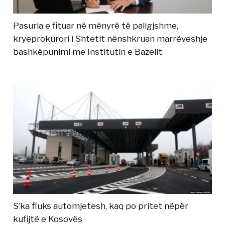
Pasuria e fituar në mënyrë të paligjshme,
kryeprokurori i Shtetit nënshkruan marrëveshje
bashkëpunimi me Institutin e Bazelit
S’ka fluks automjetesh, kaq po pritet nëpër
kufijtë e Kosovës