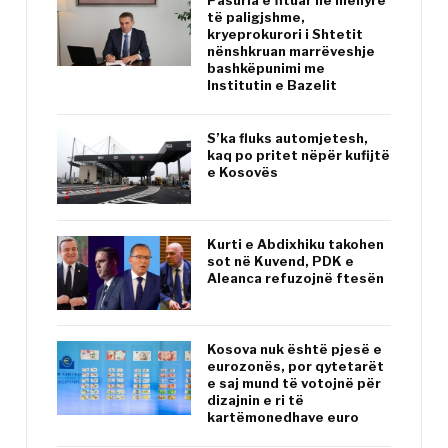
Pasuria e fituar në mënyrë
të paligjshme,
kryeprokurori i Shtetit
nënshkruan marrëveshje
bashkëpunimi me
Institutin e Bazelit
S’ka fluks automjetesh,
kaq po pritet nëpër kufijtë
e Kosovës
Kurti e Abdixhiku takohen
sot në Kuvend, PDK e
Aleanca refuzojnë ftesën
Kosova nuk është pjesë e
eurozonës, por qytetarët
e saj mund të votojnë për
dizajnin e ri të
kartëmonedhave euro