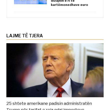
dizajnin e ri të
kartëmonedhave euro
LAJME TË TJERA
25 shtete amerikane padisin administratën
Trump për tarifat e reja ndaj importeve