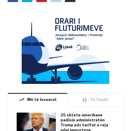
trending_up
whatshot
Më të lexuarat
Të fundit
25 shtete amerikane
padisin administratën
Trump për tarifat e reja
ndaj importeve