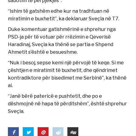
sabotim të përpjekjes”.
“Ishim të gatshëm edhe kur na tradhtuan në
miratimin e buxhetit”, ka deklaruar Sveçla në T7.
Duke komentuar gatishmërinë e shprehur nga
PSD-ja për të votuar për rrëzimin e Qeverisë
Haradinaj, Sveçla ka thënë se partia e Shpend
Ahmetit s’është e besueshme.
“Nuk i besoj, sepse kemi një përvojë të keqe. Si me
çështjen e miratimit të buxhetit, dhe qëndrimet
kontradiktore për bisedimet me Serbinë”, ka thënë
ai.
“Janë bërë patericë e pushtetit, dhe po e
dëshmojnë në hapa të përditshëm”, është shprehur
Sveçla.