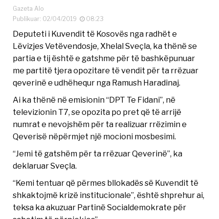
Gazeta Alo
Publikuar: 02/04/2019
08:23
Deputeti i Kuvendit të Kosovës nga radhët e
Lëvizjes Vetëvendosje, Xhelal Sveçla, ka thënë se
partia e tij është e gatshme për të bashkëpunuar
me partitë tjera opozitare të vendit për ta rrëzuar
qeverinë e udhëhequr nga Ramush Haradinaj.
Ai ka thënë në emisionin “DPT Te Fidani”, në
televizionin T7, se opozita po pret që të arrijë
numrat e nevojshëm për ta realizuar rrëzimin e
Qeverisë nëpërmjet një mocioni mosbesimi.
“Jemi të gatshëm për ta rrëzuar Qeverinë”, ka
deklaruar Sveçla.
“Kemi tentuar që përmes bllokadës së Kuvendit të
shkaktojmë krizë institucionale”, është shprehur ai,
teksa ka akuzuar Partinë Socialdemokrate për