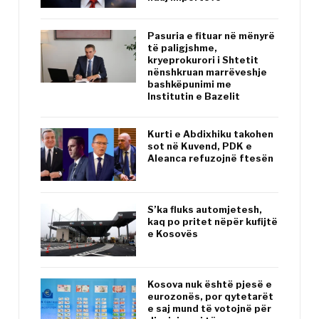
Pasuria e fituar në mënyrë
të paligjshme,
kryeprokurori i Shtetit
nënshkruan marrëveshje
bashkëpunimi me
Institutin e Bazelit
Kurti e Abdixhiku takohen
sot në Kuvend, PDK e
Aleanca refuzojnë ftesën
S’ka fluks automjetesh,
kaq po pritet nëpër kufijtë
e Kosovës
Kosova nuk është pjesë e
eurozonës, por qytetarët
e saj mund të votojnë për