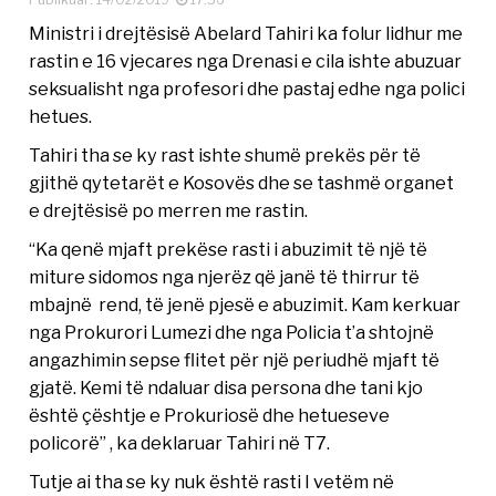
Ministri i drejtësisë Abelard Tahiri ka folur lidhur me
rastin e 16 vjecares nga Drenasi e cila ishte abuzuar
seksualisht nga profesori dhe pastaj edhe nga polici
hetues.
Tahiri tha se ky rast ishte shumë prekës për të
gjithë qytetarët e Kosovës dhe se tashmë organet
e drejtësisë po merren me rastin.
“Ka qenë mjaft prekëse rasti i abuzimit të një të
miture sidomos nga njerëz që janë të thirrur të
mbajnë rend, të jenë pjesë e abuzimit. Kam kerkuar
nga Prokurori Lumezi dhe nga Policia t’a shtojnë
angazhimin sepse flitet për një periudhë mjaft të
gjatë. Kemi të ndaluar disa persona dhe tani kjo
është çështje e Prokuriosë dhe hetueseve
policorë” , ka deklaruar Tahiri në T7.
Tutje ai tha se ky nuk është rasti I vetëm në