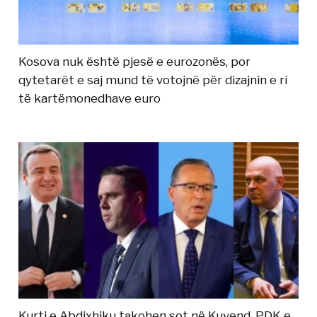
Kosova nuk është pjesë e eurozonës, por
qytetarët e saj mund të votojnë për dizajnin e ri
të kartëmonedhave euro
Kurti e Abdixhiku takohen sot në Kuvend, PDK e