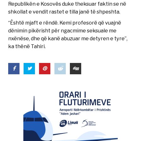
Republikën e Kosovës duke theksuar faktin se në
shkollat e vendit rastet e tilla janë të shpeshta.
“Është mjaft e rëndë. Kemi profesorë që vuajnë
dënimin pikërisht për ngacmime seksuale me
nxënëse, dhe që kanë abuzuar me detyren e tyre”,
ka thënë Tahiri.