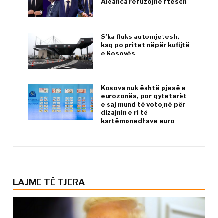
Aleanca refuzojnë ftesën
S’ka fluks automjetesh,
kaq po pritet nëpër kufijtë
e Kosovës
Kosova nuk është pjesë e
eurozonës, por qytetarët
e saj mund të votojnë për
dizajnin e ri të
kartëmonedhave euro
LAJME TË TJERA