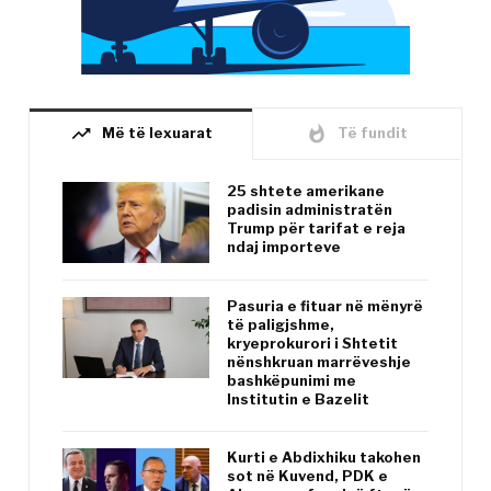
trending_up
whatshot
Më të lexuarat
Të fundit
25 shtete amerikane
padisin administratën
Trump për tarifat e reja
ndaj importeve
Pasuria e fituar në mënyrë
të paligjshme,
kryeprokurori i Shtetit
nënshkruan marrëveshje
bashkëpunimi me
Institutin e Bazelit
Kurti e Abdixhiku takohen
sot në Kuvend, PDK e