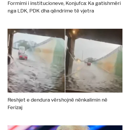
Formimi i institucioneve, Konjufca: Ka gatishmëri
nga LDK, PDK dha qëndrime të vjetra
Reshjet e dendura vërshojnë nënkalimin në
Ferizaj