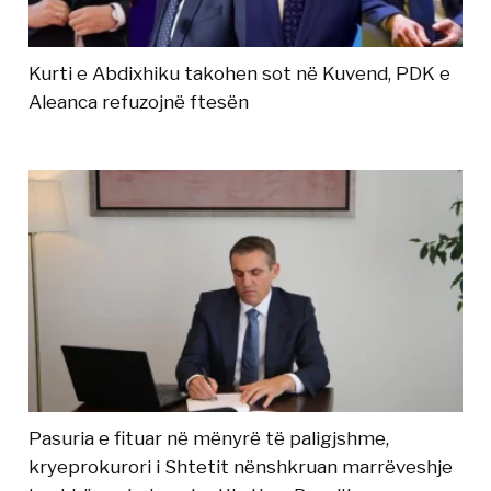
Kurti e Abdixhiku takohen sot në Kuvend, PDK e
Aleanca refuzojnë ftesën
Pasuria e fituar në mënyrë të paligjshme,
kryeprokurori i Shtetit nënshkruan marrëveshje