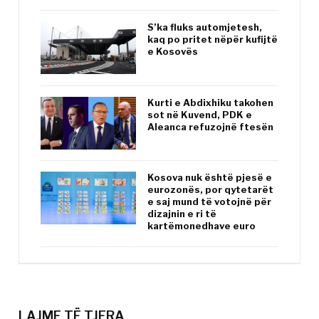
S’ka fluks automjetesh,
kaq po pritet nëpër kufijtë
e Kosovës
Kurti e Abdixhiku takohen
sot në Kuvend, PDK e
Aleanca refuzojnë ftesën
Kosova nuk është pjesë e
eurozonës, por qytetarët
e saj mund të votojnë për
dizajnin e ri të
kartëmonedhave euro
LAJME TË TJERA