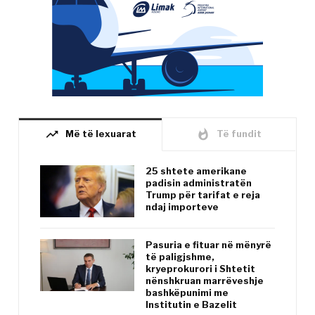
trending_up
whatshot
Më të lexuarat
Të fundit
25 shtete amerikane
padisin administratën
Trump për tarifat e reja
ndaj importeve
Pasuria e fituar në mënyrë
të paligjshme,
kryeprokurori i Shtetit
nënshkruan marrëveshje
bashkëpunimi me
Institutin e Bazelit