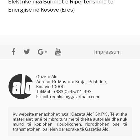
Elektrike nga Burimet e Ripërtërishme të
Energjisë në Kosovë (Erës)
Impressum
Gazeta Alo
Adresa: Rr. Mustafa Kruja , Prishtinë,
Kosovë 10000
Tel/Mob: +383(0) 45/111-993
E-mail:
redaksia@gazetaalo.com
Ky website menaxhohet nga “Gazeta Alo” Sh.P.K . Të gjitha
materialet janë të mbrojtura me të drejta autoriale dhe nuk
mund të kopjohen, ripublikohen, riprodhohen ose të
transmetohen, pa lejen paraprake të Gazetës Alo.