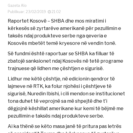
Gazeta Alo
Publikuar: 23/02/2019
21:02
Raportet Kosovë – SHBA dhe mos miratimi i
kërkesës së zyrtarëve amerikanë për pezullimin e
taksës ndaj produkteve serbe nga qeveria e
Kosovës mbetët temë kryesore në vendin tonë.
Së fundmi është raportuar se SHBA ka filluar të
zbatojë sanksionet ndaj Kosovës në tetë programe
trajnuese që lidhen me çështjen e sigurisë.
Lidhur me këtë çështje, në edicionin qendror të
lajmeve në RTK, ka folur njohësi i çështjeve të
sigurisë, Nuredin Ibishi, i cili mendon se institucionet
tona duhet të veprojnë sa më shpejtë dhe t’i
dëgjojnë këshillat amerikane kur kemi të bëjmë me
pezullimin e taksës ndaj produkteve serbe.
Ai ka thënë se këto masa janë të pritura pas letrës