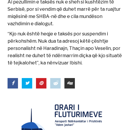
Ai pezullimin e taksës nuk e sheh si kushtëzim të
Serbisë, por si vendim që duhet marrë për ta ruajtur
miqësinë me SHBA-në dhe e cila mundëson
vazhdimin e dialogut.
“Kjo nuk është heqje e taksës por suspendim i
përkohshëm. Nuk dua ta adresoj këtë çështje
personalisht në Haradinajn, Thaçin apo Veselin, por
realisht ne duhet të ndërmarrim diçka që kjo situatë
të tejkalohet”, ka nënvizuar Ibishi.