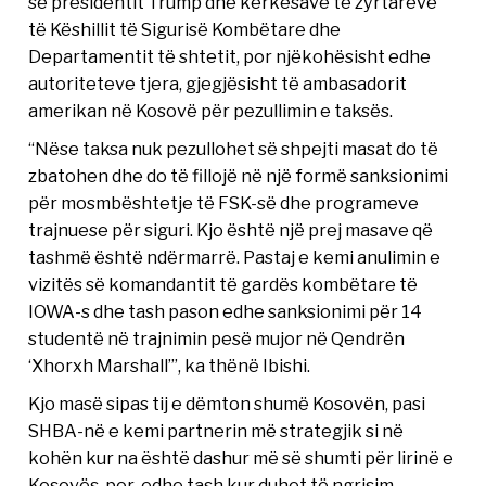
së presidentit Trump dhe kërkesave të zyrtarëve
të Këshillit të Sigurisë Kombëtare dhe
Departamentit të shtetit, por njëkohësisht edhe
autoriteteve tjera, gjegjësisht të ambasadorit
amerikan në Kosovë për pezullimin e taksës.
“Nëse taksa nuk pezullohet së shpejti masat do të
zbatohen dhe do të fillojë në një formë sanksionimi
për mosmbështetje të FSK-së dhe programeve
trajnuese për siguri. Kjo është një prej masave që
tashmë është ndërmarrë. Pastaj e kemi anulimin e
vizitës së komandantit të gardës kombëtare të
IOWA-s dhe tash pason edhe sanksionimi për 14
studentë në trajnimin pesë mujor në Qendrën
‘Xhorxh Marshall’”, ka thënë Ibishi.
Kjo masë sipas tij e dëmton shumë Kosovën, pasi
SHBA-në e kemi partnerin më strategjik si në
kohën kur na është dashur më së shumti për lirinë e
Kosovës, por edhe tash kur duhet të ngrisim