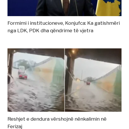
Formimi i institucioneve, Konjufca: Ka gatishmëri
nga LDK, PDK dha qëndrime të vjetra
Reshjet e dendura vërshojnë nënkalimin në
Ferizaj