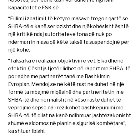
kapacitetet e FSK-së.
“Fillimi i zbatimit të këtyre masave tregon qartë se
SHBA-të e kanë seriozisht dhe njëkohësisht është
një kritikë ndaj autoriteteve tona që nuk po
ndërmarrin masa që këtë taksë ta suspendojnë për
një kohë.
“Taksa ka e realizuar objektivin e vet. E ka dhënë
efektin. Çështja tjetër lidhet në raport me SHBA-të,
por edhe me partnerët tanë me Bashkimin
Evropian. Mendoj se në këtë rast ne duhet në një
formë ta mbajmë miqësinë dhe partneritetin me
SHBA-të dhe normalisht në këso raste duhet të
veprojmë sepse na rrezikohet bashkëpunimi me
SHBA-të, të cilat na kanë ndihmuar jashtëzakonisht
shumë e sidomos në planin e sigurisë kombëtare”,
ka shtuar Ibishi.