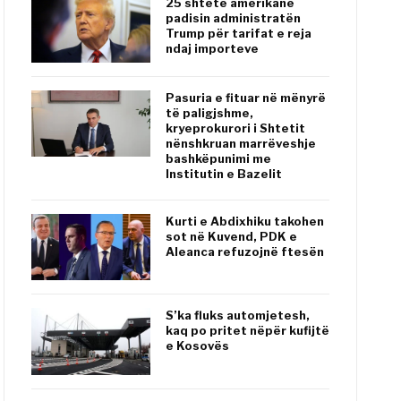
25 shtete amerikane
padisin administratën
Trump për tarifat e reja
ndaj importeve
Pasuria e fituar në mënyrë
të paligjshme,
kryeprokurori i Shtetit
nënshkruan marrëveshje
bashkëpunimi me
Institutin e Bazelit
Kurti e Abdixhiku takohen
sot në Kuvend, PDK e
Aleanca refuzojnë ftesën
S’ka fluks automjetesh,
kaq po pritet nëpër kufijtë
e Kosovës