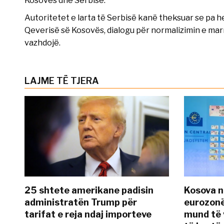
Autoritetet e larta të Serbisë kanë theksuar se pa h
Qeverisë së Kosovës, dialogu për normalizimin e m
vazhdojë.
LAJME TË TJERA
25 shtete amerikane padisin
Kosova n
administratën Trump për
eurozonë
tarifat e reja ndaj importeve
mund të v