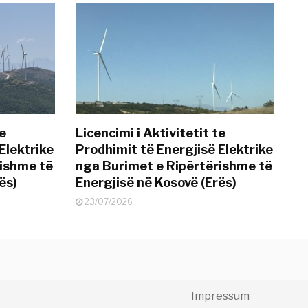
te
Licencimi i Aktivitetit te
Elektrike
Prodhimit të Energjisë Elektrike
rishme të
nga Burimet e Ripërtërishme të
ës)
Energjisë në Kosovë (Erës)
23/07/2026
Impressum