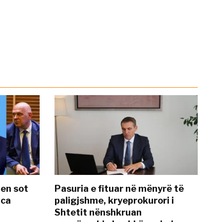
hen sot
Pasuria e fituar në mënyrë të
nca
paligjshme, kryeprokurori i
Shtetit nënshkruan