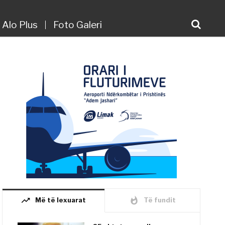
Alo Plus
Foto Galeri
trending_up
whatshot
Më të lexuarat
Të fundit