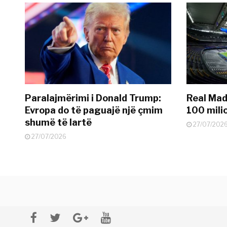
Paralajmërimi i Donald Trump:
Real Madr
Evropa do të paguajë një çmim
100 mili
shumë të lartë
27/07/202
27/07/2026