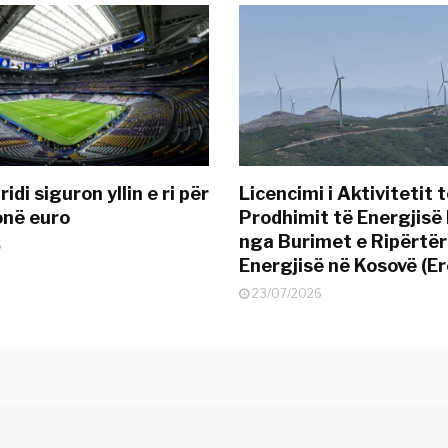
idi siguron yllin e ri për
Licencimi i Aktivitetit 
onë euro
Prodhimit të Energjisë 
nga Burimet e Ripërtë
6
Energjisë në Kosovë (Er
23/07/2026