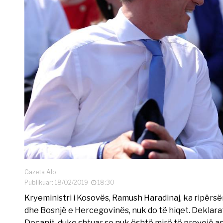
Gazeta Alo
Publikuar: 18/02/2019
18:30
Kryeministri i Kosovës, Ramush Haradinaj, ka ripërsër
dhe Bosnjë e Hercegovinës, nuk do të hiqet. Deklarat
Deçanit, duke shtuar se nuk është mirë të provojë a