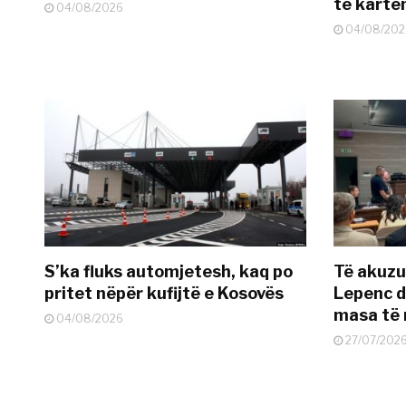
të kart
04/08/2026
04/08/202
S’ka fluks automjetesh, kaq po
Të akuzua
pritet nëpër kufijtë e Kosovës
Lepenc d
masa të 
04/08/2026
27/07/202