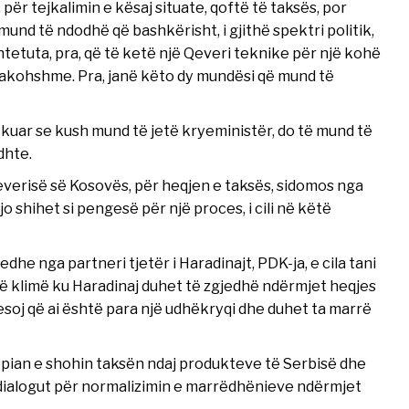
 për tejkalimin e kësaj situate, qoftë të taksës, por
und të ndodhë që bashkërisht, i gjithë spektri politik,
htetuta, pra, që të ketë një Qeveri teknike për një kohë
rakohshme. Pra, janë këto dy mundësi që mund të
kuar se kush mund të jetë kryeministër, do të mund të
dhte.
 Qeverisë së Kosovës, për heqjen e taksës, sidomos nga
 shihet si pengesë për një proces, i cili në këtë
dhe nga partneri tjetër i Haradinajt, PDK-ja, e cila tani
 një klimë ku Haradinaj duhet të zgjedhë ndërmjet heqjes
esoj që ai është para një udhëkryqi dhe duhet ta marrë
pian e shohin taksën ndaj produkteve të Serbisë dhe
dialogut për normalizimin e marrëdhënieve ndërmjet