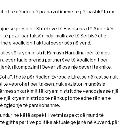
 duhet të qëndrojnë prapa zotimeve të përbashkëta me
ësojnë se presioni i Shteteve të Bashkuara të Amerikës
 të pezulluar taksën ndaj mallrave të Serbisë dhe
ë e koalicionit aktual qeverisës në vend.
ënguljes së kryeministrit Ramush Haradinaj për të mos
ra eventuale brenda partnerëve të koalicionit për
ë jenë, rikompozimi i Qeverisë ose një qeveri teknike.
Çohu”, thotë për Radion Evropa e Lirë, se në rast se nuk
 si të veprohet për taksën, nuk ekziston mundësia
ërmes shkarkimit të kryeministrit dhe vendosjes së një
nia e një kryeministri do të nënkuptonte edhe rënien e
n në zgjedhje të parakohshme.
undur në këtë aspekt. I vetmi aspekt që mund të
ë gjitha partive politike aktuale që janë në Kuvend, për