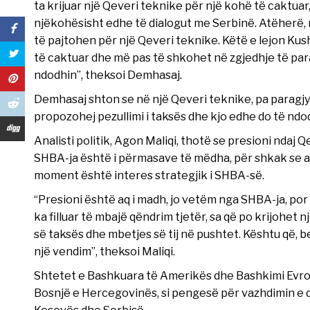
ta krijuar një Qeveri teknike për një kohë të caktuar,
njëkohësisht edhe të dialogut me Serbinë. Atëherë, m
të pajtohen për një Qeveri teknike. Këtë e lejon Kus
të caktuar dhe më pas të shkohet në zgjedhje të pa
ndodhin”, theksoi Demhasaj.
Demhasaj shton se në një Qeveri teknike, pa paragjy
propozohej pezullimi i taksës dhe kjo edhe do të ndo
Analisti politik, Agon Maliqi, thotë se presioni ndaj
SHBA-ja është i përmasave të mëdha, për shkak se ajo
moment është interes strategjik i SHBA-së.
“Presioni është aq i madh, jo vetëm nga SHBA-ja, por e
ka filluar të mbajë qëndrim tjetër, sa që po krijohet
së taksës dhe mbetjes së tij në pushtet. Kështu që, b
një vendim”, theksoi Maliqi.
Shtetet e Bashkuara të Amerikës dhe Bashkimi Evro
Bosnjë e Hercegovinës, si pengesë për vazhdimin e 
Kosovës dhe Serbisë.