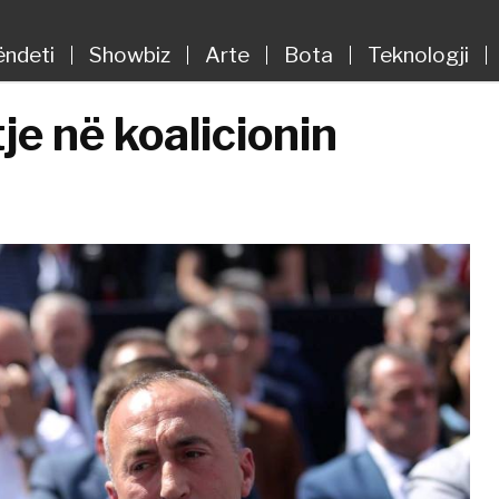
ëndeti
Showbiz
Arte
Bota
Teknologji
e në koalicionin