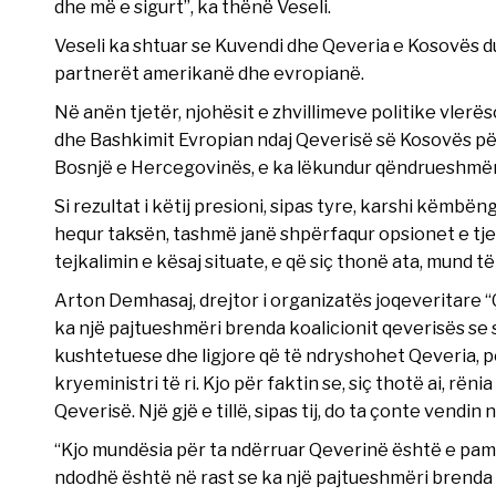
dhe më e sigurt”, ka thënë Veseli.
Veseli ka shtuar se Kuvendi dhe Qeveria e Kosovës
partnerët amerikanë dhe evropianë.
Në anën tjetër, njohësit e zhvillimeve politike vler
dhe Bashkimit Evropian ndaj Qeverisë së Kosovës për
Bosnjë e Hercegovinës, e ka lëkundur qëndrueshmërin
Si rezultat i këtij presioni, sipas tyre, karshi këmb
hequr taksën, tashmë janë shpërfaqur opsionet e tje
tejkalimin e kësaj situate, e që siç thonë ata, mund t
Arton Demhasaj, drejtor i organizatës joqeveritare “
ka një pajtueshmëri brenda koalicionit qeverisës se
kushtetuese dhe ligjore që të ndryshohet Qeveria, p
kryeministri të ri. Kjo për faktin se, siç thotë ai, rë
Qeverisë. Një gjë e tillë, sipas tij, do ta çonte vendi
“Kjo mundësia për ta ndërruar Qeverinë është e pam
ndodhë është në rast se ka një pajtueshmëri brenda t