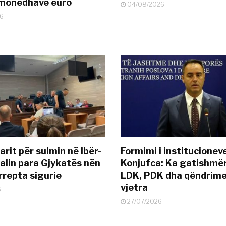
ëmonedhave euro
04/08/2026
6
rit për sulmin në Ibër-
Formimi i institucionev
alin para Gjykatës nën
Konjufca: Ka gatishmër
rrepta sigurie
LDK, PDK dha qëndrime
vjetra
6
27/07/2026