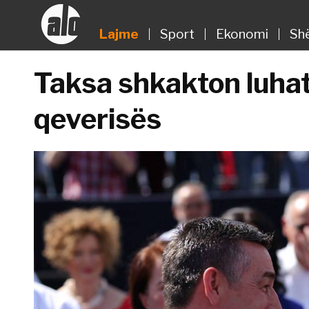
Lajme
Sport
Ekonomi
Sh
Taksa shkakton luhatj
qeverisës