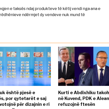
eqjen e taksës ndaj produkteve të këtij vendi nga ana e
arrëdhënieve ndërmjet dy vendeve nuk mund të
uk është pjesë e
Kurti e Abdixhiku tako
s, por qytetarët e saj
në Kuvend, PDK e Alea
otojnë për dizajnin e ri
refuzojnë ftesën