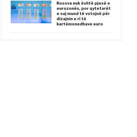
Kosova nuk është pjesë e
eurozonës, por qytetarët
e saj mund të votojnë për
dizajnin e ri të
kartëmonedhave euro