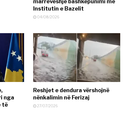
marrëveshje bashkëpunimi me
Institutin e Bazelit
04/08/2026
e,
Reshjet e dendura vërshojnë
i nga
nënkalimin në Ferizaj
 të
27/07/2026