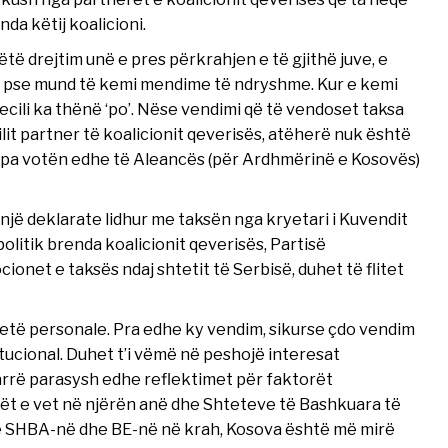
da këtij koalicioni.
ëtë drejtim unë e pres përkrahjen e të gjithë juve, e
e pse mund të kemi mendime të ndryshme. Kur e kemi
cili ka thënë ‘po’. Nëse vendimi që të vendoset taksa
t partner të koalicionit qeverisës, atëherë nuk është
st pa votën edhe të Aleancës (për Ardhmërinë e Kosovës)
 një deklarate lidhur me taksën nga kryetari i Kuvendit
politik brenda koalicionit qeverisës, Partisë
net e taksës ndaj shtetit të Serbisë, duhet të flitet
etë personale. Pra edhe ky vendim, sikurse çdo vendim
itucional. Duhet t’i vëmë në peshojë interesat
marrë parasysh edhe reflektimet për faktorët
tët e vet në njërën anë dhe Shteteve të Bashkuara të
e SHBA-në dhe BE-në në krah, Kosova është më mirë