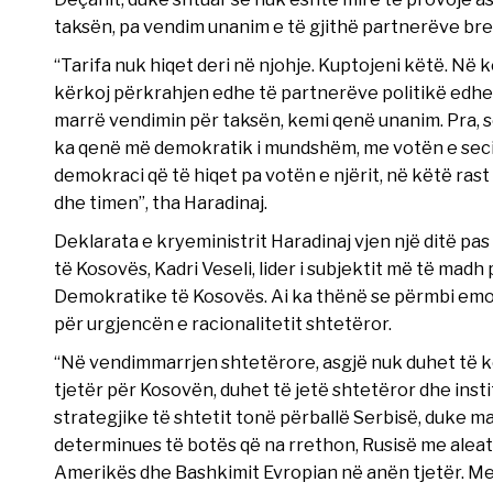
taksën, pa vendim unanim e të gjithë partnerëve bren
“Tarifa nuk hiqet deri në njohje. Kuptojeni këtë. Në k
kërkoj përkrahjen edhe të partnerëve politikë edh
marrë vendimin për taksën, kemi qenë unanim. Pra, se
ka qenë më demokratik i mundshëm, me votën e secili
demokraci që të hiqet pa votën e njërit, në këtë ra
dhe timen”, tha Haradinaj.
Deklarata e kryeministrit Haradinaj vjen një ditë pas
të Kosovës, Kadri Veseli, lider i subjektit më të madh 
Demokratike të Kosovës. Ai ka thënë se përmbi emocio
për urgjencën e racionalitetit shtetëror.
“Në vendimmarrjen shtetërore, asgjë nuk duhet të k
tjetër për Kosovën, duhet të jetë shtetëror dhe inst
strategjike të shtetit tonë përballë Serbisë, duke 
determinues të botës që na rrethon, Rusisë me alea
Amerikës dhe Bashkimit Evropian në anën tjetër. M