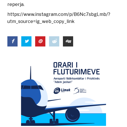
reperja.
https://www.instagram.com/p/B6Nc7sbgLmb/?
utm_source=ig_web_copy_link