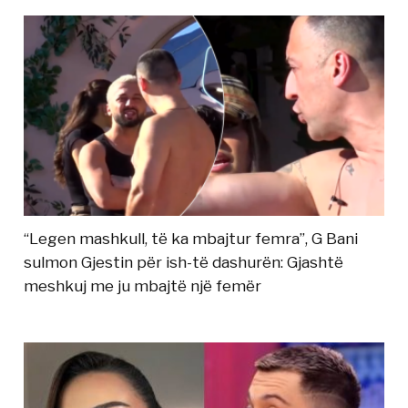
“Legen mashkull, të ka mbajtur femra”, G Bani
sulmon Gjestin për ish-të dashurën: Gjashtë
meshkuj me ju mbajtë një femër