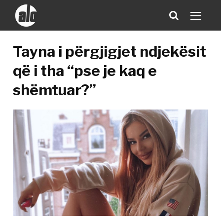
Tayna i përgjigjet ndjekësit
që i tha “pse je kaq e
shëmtuar?”