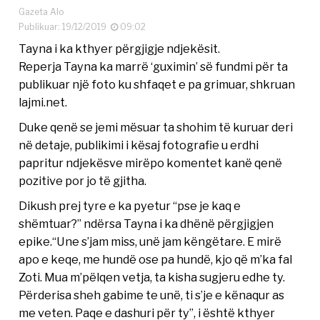
Gazeta Alo
Publikuar: 19/12/2019
09:02
Tayna i ka kthyer përgjigje ndjekësit.
Reperja Tayna ka marrë ‘guximin’ së fundmi për ta
publikuar një foto ku shfaqet e pa grimuar, shkruan
lajmi.net.
Duke qenë se jemi mësuar ta shohim të kuruar deri
në detaje, publikimi i kësaj fotografie u erdhi
papritur ndjekësve mirëpo komentet kanë qenë
pozitive por jo të gjitha.
Dikush prej tyre e ka pyetur “pse je kaq e
shëmtuar?” ndërsa Tayna i ka dhënë përgjigjen
epike.“Une s’jam miss, unë jam këngëtare. E mirë
apo e keqe, me hundë ose pa hundë, kjo që m’ka fal
Zoti. Mua m’pëlqen vetja, ta kisha sugjeru edhe ty.
Përderisa sheh gabime te unë, ti s’je e kënaqur as
me veten. Paqe e dashuri për ty”, i është kthyer