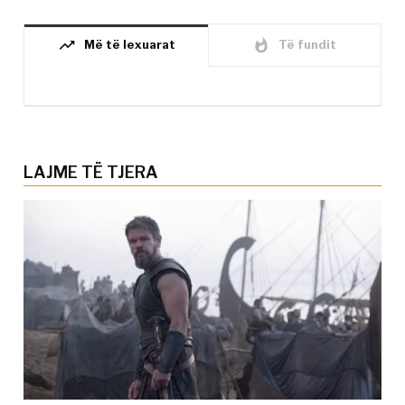
trending_up
whatshot
Më të lexuarat
Të fundit
LAJME TË TJERA