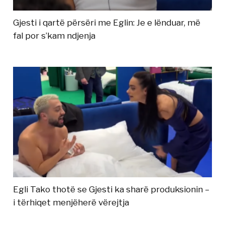
Gjesti i qartë përsëri me Eglin: Je e lënduar, më
fal por s’kam ndjenja
Egli Tako thotë se Gjesti ka sharë produksionin –
i tërhiqet menjëherë vërejtja