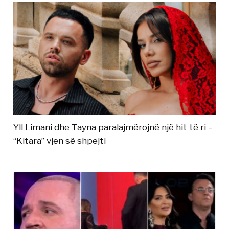
Yll Limani dhe Tayna paralajmërojnë një hit të ri –
“Kitara” vjen së shpejti