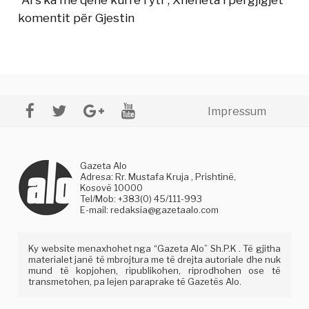
“Ai s’ka me qenë kurrë i yti”, Xheneta i përgjigjet
komentit për Gjestin
Impressum
Gazeta Alo
Adresa: Rr. Mustafa Kruja , Prishtinë,
Kosovë 10000
Tel/Mob: +383(0) 45/111-993
E-mail:
redaksia@gazetaalo.com
Ky website menaxhohet nga “Gazeta Alo” Sh.P.K . Të gjitha
materialet janë të mbrojtura me të drejta autoriale dhe nuk
mund të kopjohen, ripublikohen, riprodhohen ose të
transmetohen, pa lejen paraprake të Gazetës Alo.