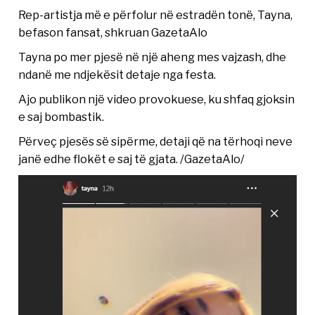
Rep-artistja më e përfolur në estradën tonë, Tayna,
befason fansat, shkruan GazetaAlo
Tayna po mer pjesë në një aheng mes vajzash, dhe
ndanë me ndjekësit detaje nga festa.
Ajo publikon një video provokuese, ku shfaq gjoksin
e saj bombastik.
Përveç pjesës së sipërme, detaji që na tërhoqi neve
janë edhe flokët e saj të gjata. /GazetaAlo/