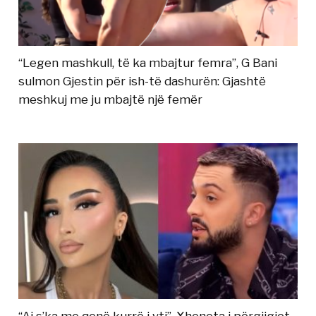
“Legen mashkull, të ka mbajtur femra”, G Bani
sulmon Gjestin për ish-të dashurën: Gjashtë
meshkuj me ju mbajtë një femër