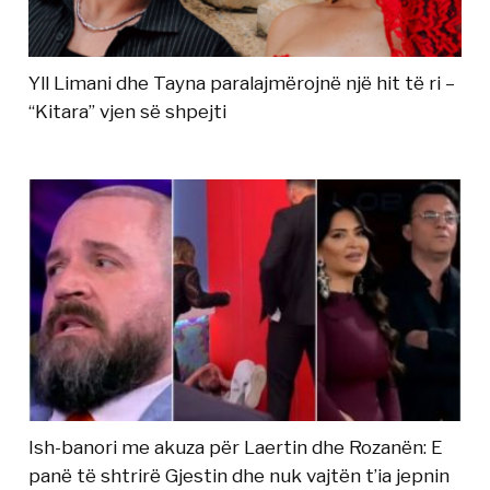
Yll Limani dhe Tayna paralajmërojnë një hit të ri –
“Kitara” vjen së shpejti
Ish-banori me akuza për Laertin dhe Rozanën: E
panë të shtrirë Gjestin dhe nuk vajtën t’ia jepnin