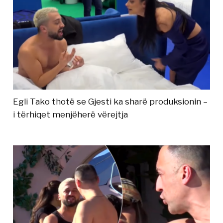
Egli Tako thotë se Gjesti ka sharë produksionin –
i tërhiqet menjëherë vërejtja