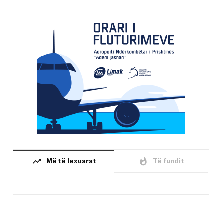
trending_up
whatshot
Më të lexuarat
Të fundit