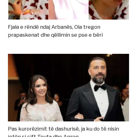
Fjala e rëndë ndaj Arbanës, Ola tregon
prapaskenat dhe qëllimin se pse e bëri
Pas kurorëzimit të dashurisë, ja ku do të nisin
jetën si çift Teuta dhe Agron