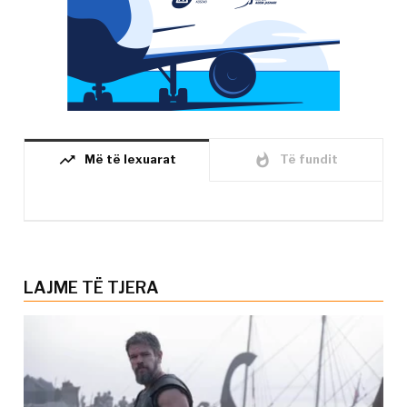
trending_up
whatshot
Më të lexuarat
Të fundit
LAJME TË TJERA