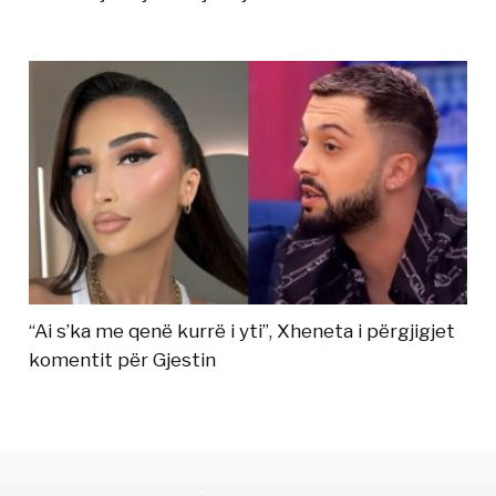
“Ai s’ka me qenë kurrë i yti”, Xheneta i përgjigjet
komentit për Gjestin