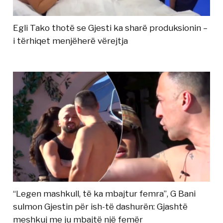
Egli Tako thotë se Gjesti ka sharë produksionin –
i tërhiqet menjëherë vërejtja
“Legen mashkull, të ka mbajtur femra”, G Bani
sulmon Gjestin për ish-të dashurën: Gjashtë
meshkuj me ju mbajtë një femër