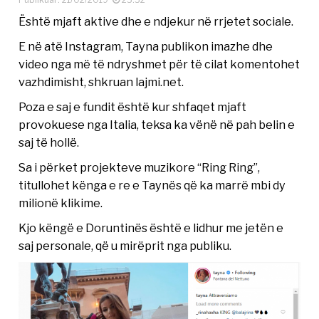
Është mjaft aktive dhe e ndjekur në rrjetet sociale.
E në atë Instagram, Tayna publikon imazhe dhe
video nga më të ndryshmet për të cilat komentohet
vazhdimisht, shkruan lajmi.net.
Poza e saj e fundit është kur shfaqet mjaft
provokuese nga Italia, teksa ka vënë në pah belin e
saj të hollë.
Sa i përket projekteve muzikore “Ring Ring”,
titullohet kënga e re e Taynës që ka marrë mbi dy
milionë klikime.
Kjo këngë e Doruntinës është e lidhur me jetën e
saj personale, që u mirëprit nga publiku.