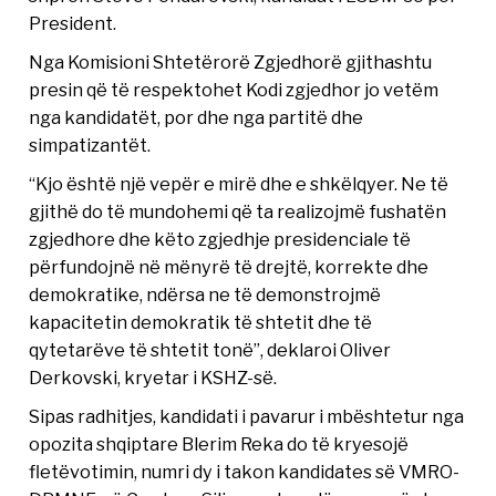
President.
Nga Komisioni Shtetërorë Zgjedhorë gjithashtu
presin që të respektohet Kodi zgjedhor jo vetëm
nga kandidatët, por dhe nga partitë dhe
simpatizantët.
“Kjo është një vepër e mirë dhe e shkëlqyer. Ne të
gjithë do të mundohemi që ta realizojmë fushatën
zgjedhore dhe këto zgjedhje presidenciale të
përfundojnë në mënyrë të drejtë, korrekte dhe
demokratike, ndërsa ne të demonstrojmë
kapacitetin demokratik të shtetit dhe të
qytetarëve të shtetit tonë”, deklaroi Oliver
Derkovski, kryetar i KSHZ-së.
Sipas radhitjes, kandidati i pavarur i mbështetur nga
opozita shqiptare Blerim Reka do të kryesojë
fletëvotimin, numri dy i takon kandidates së VMRO-