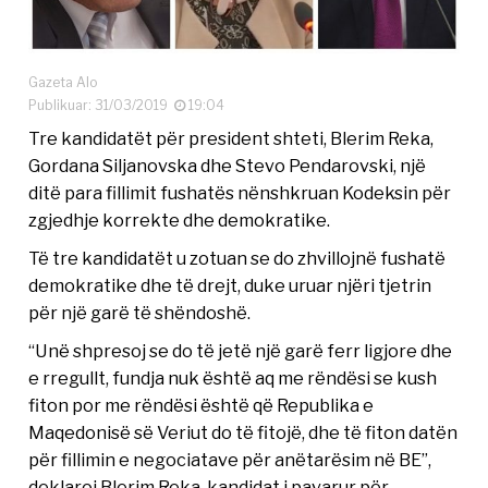
Gazeta Alo
Publikuar: 31/03/2019
19:04
Tre kandidatët për president shteti, Blerim Reka,
Gordana Siljanovska dhe Stevo Pendarovski, një
ditë para fillimit fushatës nënshkruan Kodeksin për
zgjedhje korrekte dhe demokratike.
Të tre kandidatët u zotuan se do zhvillojnë fushatë
demokratike dhe të drejt, duke uruar njëri tjetrin
për një garë të shëndoshë.
“Unë shpresoj se do të jetë një garë ferr ligjore dhe
e rregullt, fundja nuk është aq me rëndësi se kush
fiton por me rëndësi është që Republika e
Maqedonisë së Veriut do të fitojë, dhe të fiton datën
për fillimin e negociatave për anëtarësim në BE”,
deklaroi Blerim Reka, kandidat i pavarur për