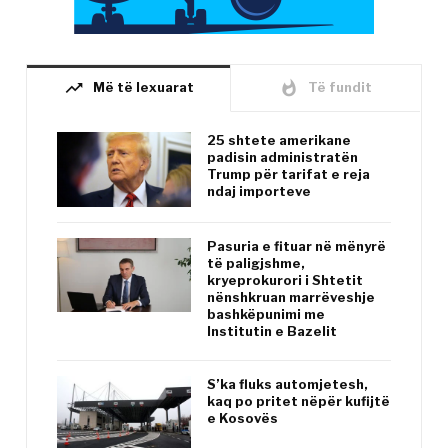
trending_up
whatshot
Më të lexuarat
Të fundit
25 shtete amerikane
padisin administratën
Trump për tarifat e reja
ndaj importeve
Pasuria e fituar në mënyrë
të paligjshme,
kryeprokurori i Shtetit
nënshkruan marrëveshje
bashkëpunimi me
Institutin e Bazelit
S’ka fluks automjetesh,
kaq po pritet nëpër kufijtë
e Kosovës