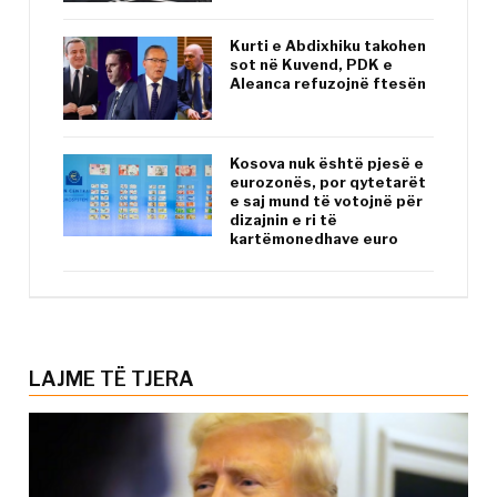
Kurti e Abdixhiku takohen
sot në Kuvend, PDK e
Aleanca refuzojnë ftesën
Kosova nuk është pjesë e
eurozonës, por qytetarët
e saj mund të votojnë për
dizajnin e ri të
kartëmonedhave euro
LAJME TË TJERA