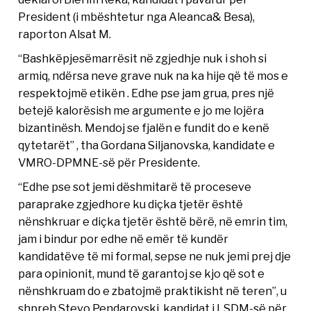
President (i mbështetur nga Aleanca& Besa),
raporton Alsat M.
“Bashkëpjesëmarrësit në zgjedhje nuk i shoh si
armiq, ndërsa neve grave nuk na ka hije që të mos e
respektojmë etikën . Edhe pse jam grua, pres një
betejë kalorësish me argumente e jo me lojëra
bizantinësh. Mendoj se fjalën e fundit do e kenë
qytetarët” , tha Gordana Siljanovska, kandidate e
VMRO-DPMNE-së për Presidente.
“Edhe pse sot jemi dëshmitarë të proceseve
paraprake zgjedhore ku diçka tjetër është
nënshkruar e diçka tjetër është bërë, në emrin tim,
jam i bindur por edhe në emër të kundër
kandidatëve të mi formal, sepse ne nuk jemi prej dje
para opinionit, mund të garantoj se kjo që sot e
nënshkruam do e zbatojmë praktikisht në teren”, u
shpreh Stevo Pendarovski, kandidat i LSDM-së për