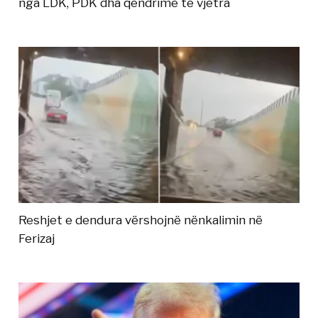
nga LDK, PDK dha qëndrime të vjetra
Reshjet e dendura vërshojnë nënkalimin në
Ferizaj