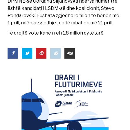
DPMNE-së Gordana Siljanovska ndërsa numër tre
është kandidati i LSDM-së dhe koalicionit, Stevo
Pendarovski. Fushata zgjedhore fillon të hënën më
1 prill, ndërsa zgjedhjet do të mbahen më 21 prill.
Të drejtë vote kanë rreh 1.8 milion qytetarë.