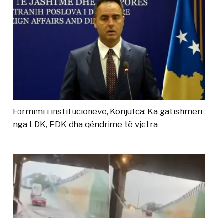
Formimi i institucioneve, Konjufca: Ka gatishmëri
nga LDK, PDK dha qëndrime të vjetra