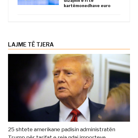
dizajnin e ri të
kartëmonedhave euro
LAJME TË TJERA
25 shtete amerikane padisin administratën
Trump për tarifat e reja ndaj importeve