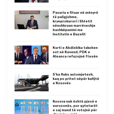
Pasuria e fituar në mënyrë
të paligjshme,
kryeprokurori i Shtetit
nënshkruan marrëveshje
bashkëpunimi me
Institutin e Bazelit
Kurti e Abdixhiku takohen
sot në Kuvend, PDK e
Aleanca refuzojnë ftesën
S’ka fluks automjetesh,
kaq po pritet nëpër kufijtë
e Kosovës
Kosova nuk është pjesë e
eurozonës, por qytetarët
e saj mund të votojnë për