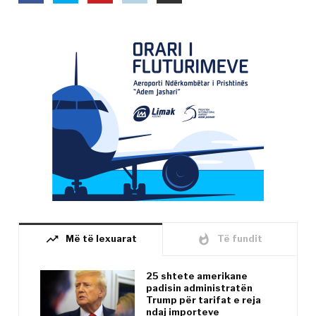
trending_up
whatshot
Më të lexuarat
Të fundit
25 shtete amerikane
padisin administratën
Trump për tarifat e reja
ndaj importeve