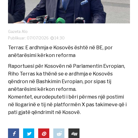
Gazeta Alo
Publikuar: 07/07/2026
14:30
Terras: E ardhmja e Kosovës është në BE, por
anëtarësimi kërkon reforma
Raportuesi për Kosovën në Parlamentin Evropian,
Riho Terras ka thënë se e ardhmja e Kosovës
qëndron në Bashkimin Evropian, por sipas tij
anëtarësimi kërkon reforma.
Komentet, eurodeputeti i bëri përmes një postimi
në llogarinë e tij në platformën X pas takimeve që i
pati gjatë qëndrimit në Kosovë.