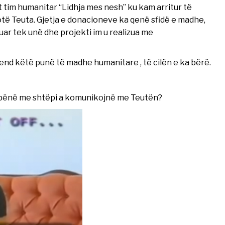
t tim humanitar “Lidhja mes nesh” ku kam arritur të
hotë Teuta. Gjetja e donacioneve ka qenë sfidë e madhe,
r tek unë dhe projekti im u realizua me
end këtë punë të madhe humanitare , të cilën e ka bërë.
ë u bënë me shtëpi a komunikojnë me Teutën?