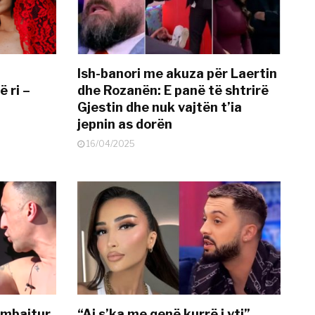
Ish-banori me akuza për Laertin
ë ri –
dhe Rozanën: E panë të shtrirë
Gjestin dhe nuk vajtën t’ia
jepnin as dorën
16/04/2025
 mbajtur
“Ai s’ka me qenë kurrë i yti”,