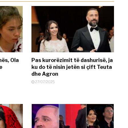
nës, Ola
Pas kurorëzimit të dashurisë, ja
e
ku do të nisin jetën si çift Teuta
dhe Agron
27/07/2025