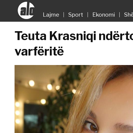
Lajme
Sport
Ekonomi
Shë
Teuta Krasniqi ndërto
varfëritë