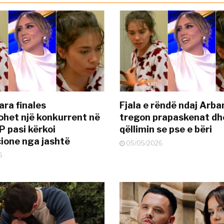
ara finales
Fjala e rëndë ndaj Arba
ohet një konkurrent në
tregon prapaskenat dh
P pasi kërkoi
qëllimin se pse e bëri
ione nga jashtë
05/05/2026
6