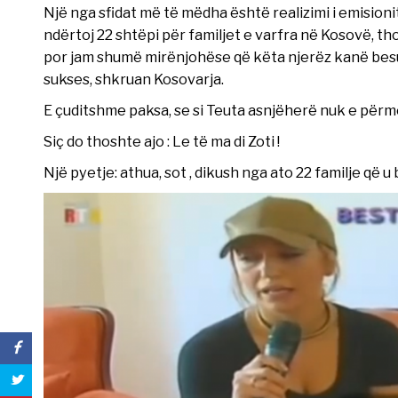
Një nga sfidat më të mëdha është realizimi i emisioni
ndërtoj 22 shtëpi për familjet e varfra në Kosovë, t
por jam shumë mirënjohëse që këta njerëz kanë besua
sukses, shkruan Kosovarja.
E çuditshme paksa, se si Teuta asnjëherë nuk e përm
Siç do thoshte ajo : Le të ma di Zoti !
Një pyetje: athua, sot , dikush nga ato 22 familje q