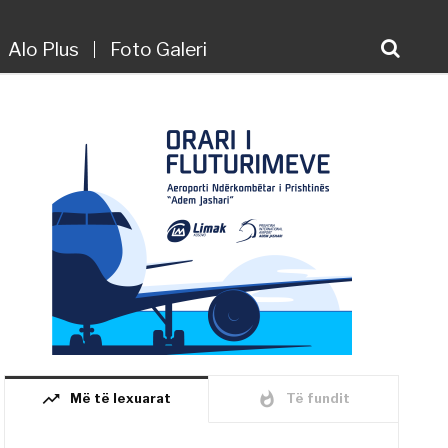
Alo Plus
Foto Galeri
trending_up
whatshot
Më të lexuarat
Të fundit