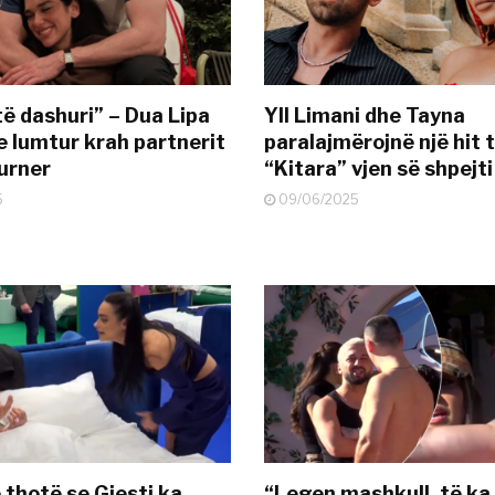
të dashuri” – Dua Lipa
Yll Limani dhe Tayna
e lumtur krah partnerit
paralajmërojnë një hit t
urner
“Kitara” vjen së shpejti
5
09/06/2025
 thotë se Gjesti ka
“Legen mashkull, të ka