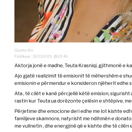
Gazeta Alo
Publikuar: 31/03/2019
20:46
Aktorja jonë e madhe, Teuta Krasniqi, gjithmonë e ka 
Ajo gjatë realizimit të emisionit të mëhershëm e shum
emisionin e përmendur e konsideron njëherit edhe si
Ata , të cilët e kanë përcjellë këtë emision, sigurish
rastin kur Teuta ua dorëzonte çelësin e shtëpive, me
Përjetime dhe emocione deri edhe me lot kishte edhe T
familjeve skamnore, natyrisht me ndihmën e donator
me vullnetin , dhe energjinë që e kishte dhe të cilën