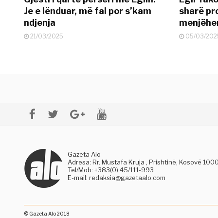
Je e lënduar, më fal por s’kam
sharë pro
ndjenja
menjëher
21/03/2025
05/03/202
Gazeta Alo
Adresa: Rr. Mustafa Kruja , Prishtinë, Kosovë 100
Tel/Mob: +383(0) 45/111-993
E-mail:
redaksia@gazetaalo.com
© Gazeta Alo 2018