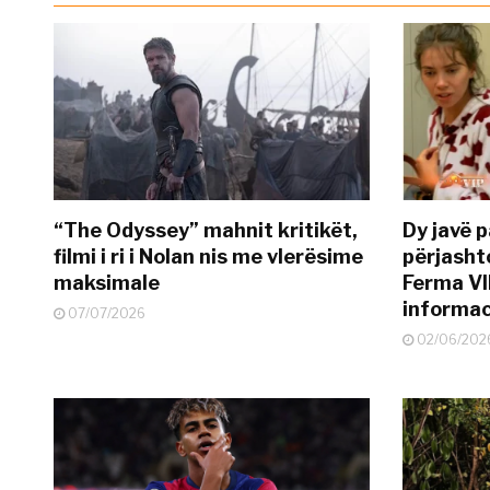
“The Odyssey” mahnit kritikët,
Dy javë p
filmi i ri i Nolan nis me vlerësime
përjasht
maksimale
Ferma VI
informac
07/07/2026
02/06/202