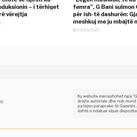
duksionin – i tërhiqet
femra”, G Bani sulmon 
ë vërejtja
për ish-të dashurën: G
meshkuj me ju mbajtë 
5
03/03/2025
Ky website menaxhohet nga “Gaz
drejta autoriale dhe nuk mund
00
pa lejen paraprake të Gazetës A
është e ndaluar sipas dispozitav