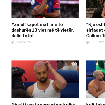
Yamal ‘kapet mat’ me të
“Kjo ësh
dashurën 13 vjet më të vjetër,
shfaqet 
dalin fotot
Callum T
18/06/2025
10/06/202
Gjesti i qartë përsëri me Eglin:
Egli Tako