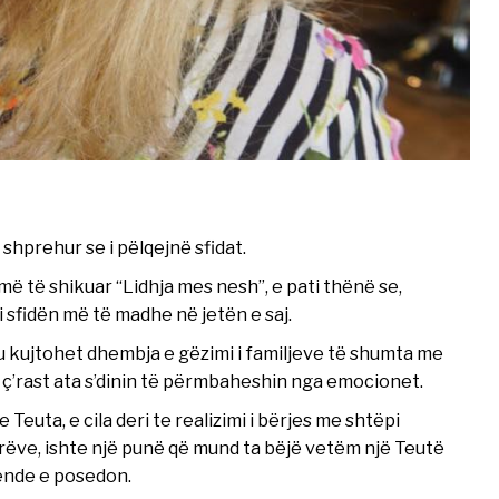
shprehur se i pëlqejnë sfidat.
ë të shikuar “Lidhja mes nesh”, e pati thënë se,
 sfidën më të madhe në jetën e saj.
t u kujtohet dhembja e gëzimi i familjeve të shumta me
 ç’rast ata s’dinin të përmbaheshin nga emocionet.
euta, e cila deri te realizimi i bërjes me shtëpi
ëve, ishte një punë që mund ta bëjë vetëm një Teutë
 ende e posedon.