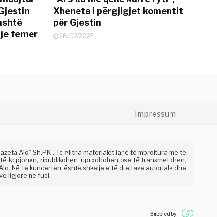
Gjestin
Xheneta i përgjigjet komentit
jashtë
për Gjestin
një femër
28/02/2025
Impressum
eta Alo” Sh.P.K . Të gjitha materialet janë të mbrojtura me të
 të kopjohen, ripublikohen, riprodhohen ose të transmetohen,
lo. Në të kundërtën, është shkelje e të drejtave autoriale dhe
e ligjore në fuqi.
Bubbled by