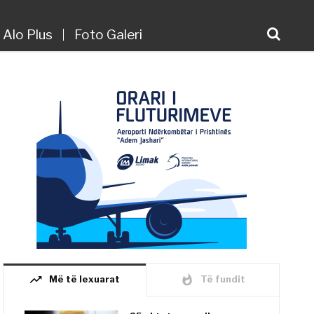
Alo Plus
Foto Galeri
trending_up
whatshot
Më të lexuarat
Të fundit