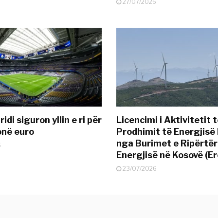
27/07/2026
idi siguron yllin e ri për
Licencimi i Aktivitetit 
onë euro
Prodhimit të Energjisë 
nga Burimet e Ripërtë
6
Energjisë në Kosovë (Er
23/07/2026