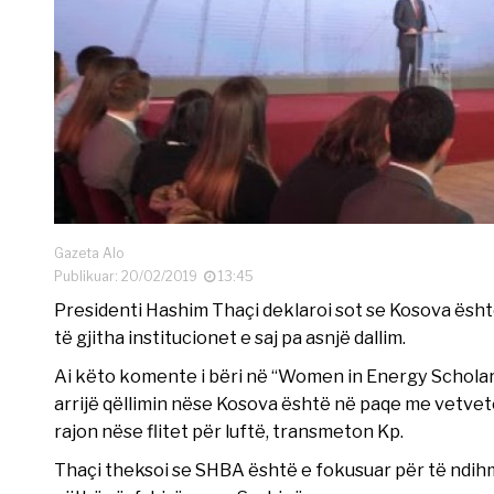
Gazeta Alo
Publikuar: 20/02/2019
13:45
Presidenti Hashim Thaçi deklaroi sot se Kosova ësh
të gjitha institucionet e saj pa asnjë dallim.
Ai këto komente i bëri në “Women in Energy Scholar
arrijë qëllimin nëse Kosova është në paqe me vetveten
rajon nëse flitet për luftë, transmeton Kp.
Thaçi theksoi se SHBA është e fokusuar për të ndih