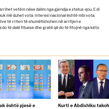
rrihet vetëm nëse dalim nga gjendja e status-qou. E di
nuk më duhet vota. Interesi nacional është mbi vota.
ëve të rriten të shumëfishohen në arritjen e
do të dalë fituese dhe gratë që do të fitojnë nga këto
uk është pjesë e
Kurti e Abdixhiku tako