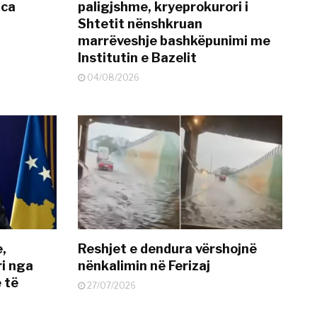
nca
paligjshme, kryeprokurori i
Shtetit nënshkruan
marrëveshje bashkëpunimi me
Institutin e Bazelit
04/08/2026
e,
Reshjet e dendura vërshojnë
i nga
nënkalimin në Ferizaj
 të
27/07/2026