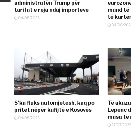
administratën Trump për
eurozonë
tarifat e reja ndaj importeve
mund të v
të kart
04/08/2026
04/08/202
S’ka fluks automjetesh, kaq po
Të akuzua
pritet nëpër kufijtë e Kosovës
Lepenc d
masa të 
04/08/2026
27/07/202