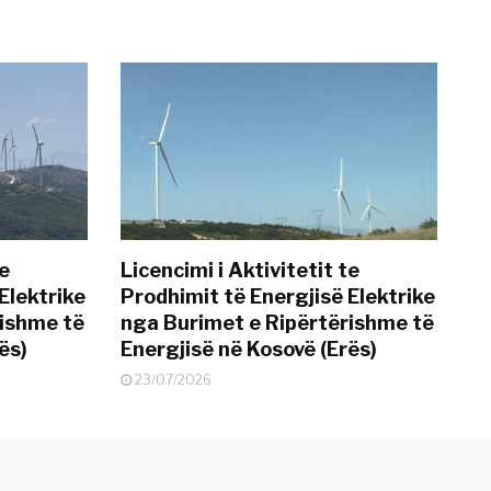
te
Licencimi i Aktivitetit te
Elektrike
Prodhimit të Energjisë Elektrike
rishme të
nga Burimet e Ripërtërishme të
ës)
Energjisë në Kosovë (Erës)
23/07/2026