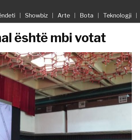
ëndeti
Showbiz
Arte
Bota
Teknologji
nal është mbi votat