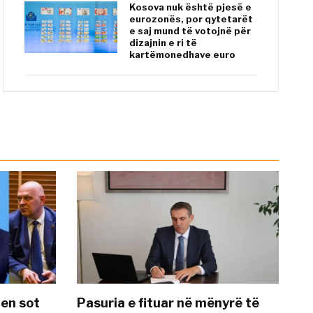
Kosova nuk është pjesë e
eurozonës, por qytetarët
e saj mund të votojnë për
dizajnin e ri të
kartëmonedhave euro
hen sot
Pasuria e fituar në mënyrë të