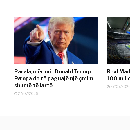
Paralajmërimi i Donald Trump:
Real Madr
Evropa do të paguajë një çmim
100 mili
shumë të lartë
27/07/202
27/07/2026