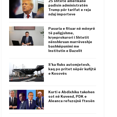
25 shtete amerikane
padisin administratën
Trump për tarifat e reja
ndaj importeve
Pasuria e fituar në mënyrë
të paligjshme,
kryeprokurori i Shtetit
nënshkruan marrëveshje
bashkëpunimi me
Institutin e Bazelit
S’ka fluks automjetesh,
kaq po pritet nëpër kufijtë
e Kosovës
Kurti e Abdixhiku takohen
sot në Kuvend, PDK e
Aleanca refuzojnë ftesën