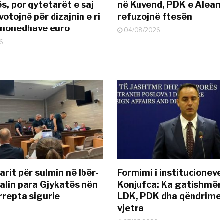
s, por qytetarët e saj
në Kuvend, PDK e Alea
otojnë për dizajnin e ri
refuzojnë ftesën
ëmonedhave euro
04/08/2026
6
rit për sulmin në Ibër-
Formimi i institucionev
alin para Gjykatës nën
Konjufca: Ka gatishmër
rrepta sigurie
LDK, PDK dha qëndrime
vjetra
6