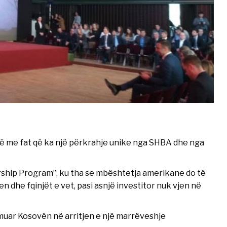
të me fat që ka një përkrahje unike nga SHBA dhe nga
ship Program”, ku tha se mbështetja amerikane do të
 dhe fqinjët e vet, pasi asnjë investitor nuk vjen në
muar Kosovën në arritjen e një marrëveshje