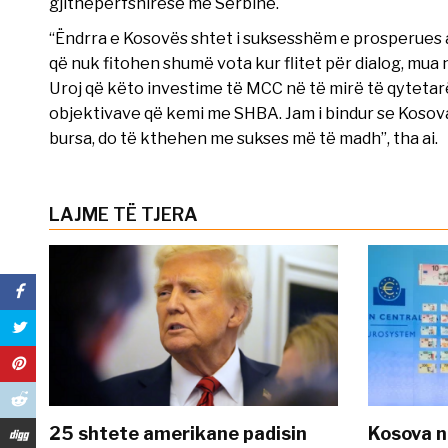
gjithëpërfshirëse me Serbinë.
“Ëndrra e Kosovës shtet i suksesshëm e prosperues a
që nuk fitohen shumë vota kur flitet për dialog, mua 
Uroj që këto investime të MCC në të mirë të qytetar
objektivave që kemi me SHBA. Jam i bindur se Kosova 
bursa, do të kthehen me sukses më të madh”, tha ai.
LAJME TË TJERA
25 shtete amerikane padisin
Kosova n