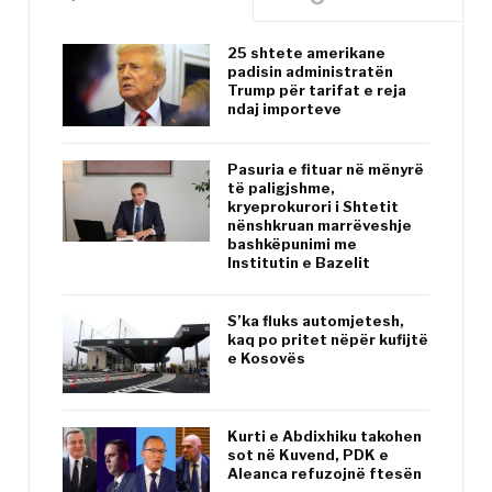
25 shtete amerikane
padisin administratën
Trump për tarifat e reja
ndaj importeve
Pasuria e fituar në mënyrë
të paligjshme,
kryeprokurori i Shtetit
nënshkruan marrëveshje
bashkëpunimi me
Institutin e Bazelit
S’ka fluks automjetesh,
kaq po pritet nëpër kufijtë
e Kosovës
Kurti e Abdixhiku takohen
sot në Kuvend, PDK e
Aleanca refuzojnë ftesën