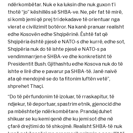
ndërkombëtar. Nuk e ka luksin dhe nuk guxon t’i
thotë “jo” këshillës së SHBA-ve. Ne, për fat të mirë,
si komb jemi që prej tri dekadave të orientuar nga
vlerat e civilizimit botëror. Na kanë pranuar realisht
edhe Kosovën edhe Shqipërinë. Është fat që
Shqipëria është pjesë e NATO-s dhe kurrë, edhe sot,
Shqipëria nuk do të ishte pjesë e NATO-s pa
vendimmarrjen e SHBA-ve dhe konkretisht të
Presidentit Bush. Gjithashtu edhe Kosova nuk do të
ishte e lirë dhe e pavarur pa SHBA-të. Janë naivë
ata që mendojnë se do ta fitonim luftën vetë”,
shprehet Thaçi.
“Do të përfundonim të izoluar, të rraskapitur, të
ndjekur, të deportuar, spastrim etnik, gjenocid dhe
pa mbështetje ndërkombëtare. Prandaj duhet
shikuar se ku kemi qenë dhe ku jemi sot dhe në
çfarë drejtimi do të shkojmë. Realisht SHBA-të nuk