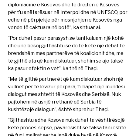
diplomacinë e Kosovës dhe të drejtën e Kosovës
për t’u anëtarësuar në Interpol dhe në UNESCO, por
edhe në përpjekje për mosnjohjen e Kosovës nga
vende të caktuara në botë”, ka shtuar ai.
“Por duhet pasur parasysh se tani kaluam një kohë
dhe unë besoj gjithashtu se do të ketë një debat të
brendshëm mes partnerëve të koalicionit dhe, me
të gjithë ata që kam diskutuar, shohim se ajo taksë
ka pasur efektin e vet”, ka thënë Thaçi.
“Me të gjithë partnerët që kam diskutuar shoh një
vullnet për të lëvizur përpara, t’i hapet një mundësi
dialogut mes shtetit të Kosovës dhe Serbisë. Nuk
pajtohem në asnjë rrethanë që Serbia të
kushtëzojë dialogun”, është shprehur Thaçi.
“Gjithashtu edhe Kosova nuk duhet ta vështirësojë
këtë proces, sepse, pavarësisht se taksa tani është
në fuqi, mallrat serbe janë duke hyrë në Kosovë