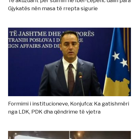
Të akuzuarit për sulmin në Ibër-Lepenc dalin para
Gjykatës nën masa të rrepta sigurie
Formimi i institucioneve, Konjufca: Ka gatishmëri
nga LDK, PDK dha qëndrime të vjetra