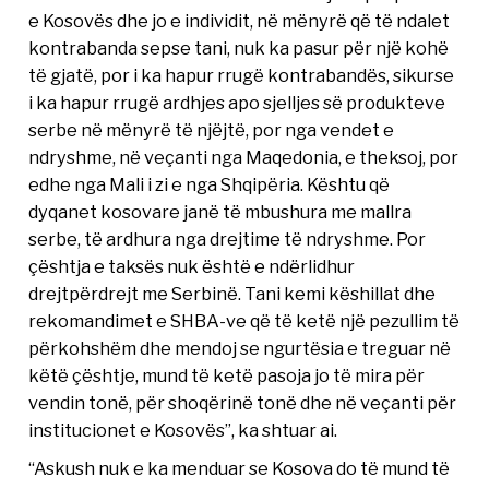
e Kosovës dhe jo e individit, në mënyrë që të ndalet
kontrabanda sepse tani, nuk ka pasur për një kohë
të gjatë, por i ka hapur rrugë kontrabandës, sikurse
i ka hapur rrugë ardhjes apo sjelljes së produkteve
serbe në mënyrë të njëjtë, por nga vendet e
ndryshme, në veçanti nga Maqedonia, e theksoj, por
edhe nga Mali i zi e nga Shqipëria. Kështu që
dyqanet kosovare janë të mbushura me mallra
serbe, të ardhura nga drejtime të ndryshme. Por
çështja e taksës nuk është e ndërlidhur
drejtpërdrejt me Serbinë. Tani kemi këshillat dhe
rekomandimet e SHBA-ve që të ketë një pezullim të
përkohshëm dhe mendoj se ngurtësia e treguar në
këtë çështje, mund të ketë pasoja jo të mira për
vendin tonë, për shoqërinë tonë dhe në veçanti për
institucionet e Kosovës”, ka shtuar ai.
“Askush nuk e ka menduar se Kosova do të mund të