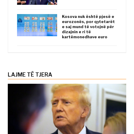
Kosova nuk është pjesë e
eurozonës, por qytetarët
e saj mund të votojnë për
dizajnin e ri të
kartëmonedhave euro
LAJME TË TJERA