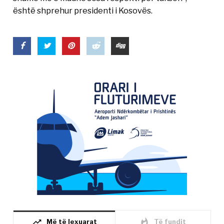
është shprehur presidenti i Kosovës.
trending_up
whatshot
Më të lexuarat
Të fundit