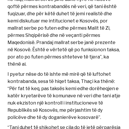
qoftë përmes kontrabandës në veri, që tani është
fuqizuar, dhe për këtë duhet të jemi realistë dhe
kemi diskutuar me intitucionet e Kosovës, por
mallrat serbe po futen edhe përmes Malit të Zi,
përmes Shqipërisë dhe në veçanti përmes
Maqedonisë. Prandaj mallrat serbe janë prezente
në Kosovë. Është e vërtetë që po funksionon taksa,
por ato po futen përmes shteteve të tjera”, ka
thënë ai.
I pyetur nëse do të ishte më mirë që të luftohet
kontrabanda, sesa të hiqet taksa, Thaçi ka thënë:
“Për fat të keq, pas taksës kemi edhe dorëheqjen e
katër kryetarëve të komunave në veri dhe tani atje
nuk ekziston një kontroll i institucioneve të
Republikës së Kosovës, me përjashtim të dy
policëve dhe të dy doganierëve kosovarë”.
“Tani duhet të shikohet se cila do të jetë përparësia