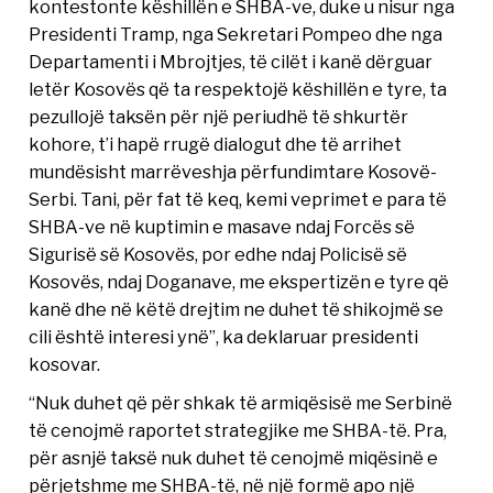
kontestonte këshillën e SHBA-ve, duke u nisur nga
Presidenti Tramp, nga Sekretari Pompeo dhe nga
Departamenti i Mbrojtjes, të cilët i kanë dërguar
letër Kosovës që ta respektojë këshillën e tyre, ta
pezullojë taksën për një periudhë të shkurtër
kohore, t’i hapë rrugë dialogut dhe të arrihet
mundësisht marrëveshja përfundimtare Kosovë-
Serbi. Tani, për fat të keq, kemi veprimet e para të
SHBA-ve në kuptimin e masave ndaj Forcës së
Sigurisë së Kosovës, por edhe ndaj Policisë së
Kosovës, ndaj Doganave, me ekspertizën e tyre që
kanë dhe në këtë drejtim ne duhet të shikojmë se
cili është interesi ynë”, ka deklaruar presidenti
kosovar.
“Nuk duhet që për shkak të armiqësisë me Serbinë
të cenojmë raportet strategjike me SHBA-të. Pra,
për asnjë taksë nuk duhet të cenojmë miqësinë e
përjetshme me SHBA-të, në një formë apo një