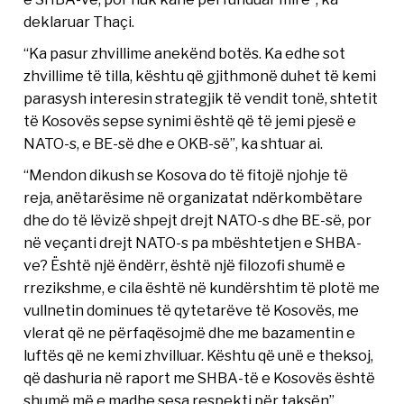
deklaruar Thaçi.
“Ka pasur zhvillime anekënd botës. Ka edhe sot
zhvillime të tilla, kështu që gjithmonë duhet të kemi
parasysh interesin strategjik të vendit tonë, shtetit
të Kosovës sepse synimi është që të jemi pjesë e
NATO-s, e BE-së dhe e OKB-së”, ka shtuar ai.
“Mendon dikush se Kosova do të fitojë njohje të
reja, anëtarësime në organizatat ndërkombëtare
dhe do të lëvizë shpejt drejt NATO-s dhe BE-së, por
në veçanti drejt NATO-s pa mbështetjen e SHBA-
ve? Është një ëndërr, është një filozofi shumë e
rrezikshme, e cila është në kundërshtim të plotë me
vullnetin dominues të qytetarëve të Kosovës, me
vlerat që ne përfaqësojmë dhe me bazamentin e
luftës që ne kemi zhvilluar. Kështu që unë e theksoj,
që dashuria në raport me SHBA-të e Kosovës është
shumë më e madhe sesa respekti për taksën”,