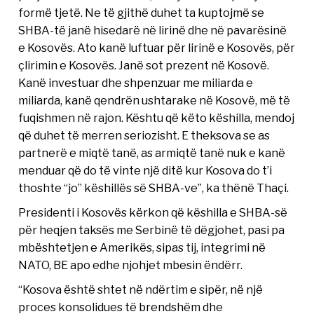
formë tjetë. Ne të gjithë duhet ta kuptojmë se
SHBA-të janë hisedarë në lirinë dhe në pavarësinë
e Kosovës. Ato kanë luftuar për lirinë e Kosovës, për
çlirimin e Kosovës. Janë sot prezent në Kosovë.
Kanë investuar dhe shpenzuar me miliarda e
miliarda, kanë qendrën ushtarake në Kosovë, më të
fuqishmen në rajon. Kështu që këto këshilla, mendoj
që duhet të merren seriozisht. E theksova se as
partnerë e miqtë tanë, as armiqtë tanë nuk e kanë
menduar që do të vinte një ditë kur Kosova do t’i
thoshte “jo” këshillës së SHBA-ve”, ka thënë Thaçi.
Presidenti i Kosovës kërkon që këshilla e SHBA-së
për heqjen taksës me Serbinë të dëgjohet, pasi pa
mbështetjen e Amerikës, sipas tij, integrimi në
NATO, BE apo edhe njohjet mbesin ëndërr.
“Kosova është shtet në ndërtim e sipër, në një
proces konsolidues të brendshëm dhe