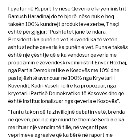
I pyetur në Report Tv nëse Qeveria e kryeministrit
Ramush Haradinaj do të bjerë, nëse nuk e heq
taksën 100% kundrejt produkteve serbe, Thaçi
është përgjigjur: “Pushtetet janë të ndara.
Presidenti ka punën e vet, Kuvendi ka të vetën,
ashtu si edhe qeveria ka punën e vet. Puna e taksës
është një çështje që e ka vendosur qeveria me
propozimin e zëvendëskryeministrit Enver Hoxhaj,
nga Partia Demokratike e Kosovës me 10% dhe
pastaj është avancuar në 100% nga Kryetari i
Kuvendit, Kadri Veseli, i cili e ka propozuar, nga
kryetari i Partisë Demokratike të Kosovës dhe që
është institucionalizuar nga qeveria e Kosovës”.
“Tani u takon që ta zhvillojnë debatin vetë, brenda
në qeveri, por një gjë mund të them se Serbia e ka
merituar një vendim të tillë, në veçanti pas
veprimeve agresive që ka bërë në raport me