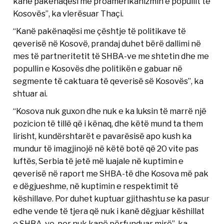
kanë pakënaqësi me proamerikanizmin e popullit të
Kosovës”, ka vlerësuar Thaçi.
“Kanë pakënaqësi me çështje të politikave të
qeverisë në Kosovë, prandaj duhet bërë dallimi në
mes të partneritetit të SHBA-ve me shtetin dhe me
popullin e Kosovës dhe politikën e gabuar në
segmente të caktuara të qeverisë së Kosovës”, ka
shtuar ai.
“Kosova nuk guxon dhe nuk e ka luksin të marrë një
pozicion të tillë që i kënaq, dhe këtë mund ta them
lirisht, kundërshtarët e pavarësisë apo kush ka
mundur të imagjinojë në këtë botë që 20 vite pas
luftës, Serbia të jetë më luajale në kuptimin e
qeverisë në raport me SHBA-të dhe Kosova më pak
e dëgjueshme, në kuptimin e respektimit të
këshillave. Por duhet kuptuar gjithashtu se ka pasur
edhe vende të tjera që nuk i kanë dëgjuar këshillat
e SHBA-ve, por nuk kanë përfunduar mirë”, ka