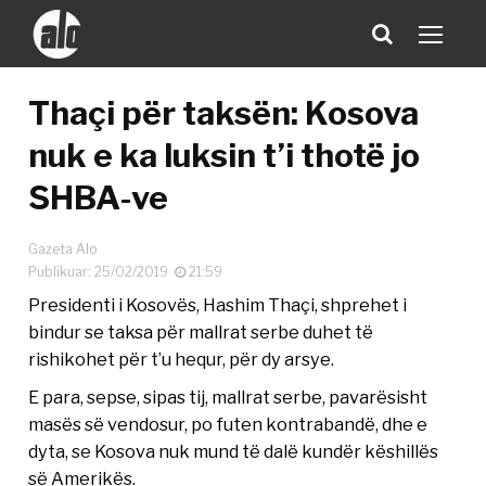
Thaçi për taksën: Kosova
nuk e ka luksin t’i thotë jo
SHBA-ve
Gazeta Alo
Publikuar: 25/02/2019
21:59
Presidenti i Kosovës, Hashim Thaçi, shprehet i
bindur se taksa për mallrat serbe duhet të
rishikohet për t’u hequr, për dy arsye.
E para, sepse, sipas tij, mallrat serbe, pavarësisht
masës së vendosur, po futen kontrabandë, dhe e
dyta, se Kosova nuk mund të dalë kundër këshillës
së Amerikës.