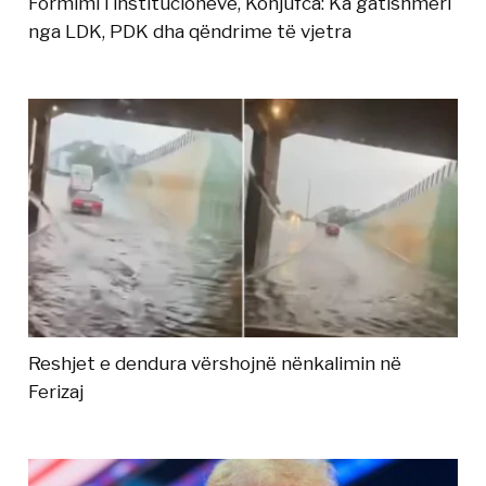
Formimi i institucioneve, Konjufca: Ka gatishmëri
nga LDK, PDK dha qëndrime të vjetra
Reshjet e dendura vërshojnë nënkalimin në
Ferizaj