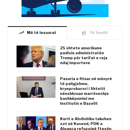
trending_up
whatshot
Më të lexuarat
Të fundit
25 shtete amerikane
padisin administratën
Trump për tarifat e reja
ndaj importeve
Pasuria e fituar në mënyrë
të paligjshme,
kryeprokurori i Shtetit
nënshkruan marrëveshje
bashkëpunimi me
Institutin e Bazelit
Kurti e Abdixhiku takohen
sot në Kuvend, PDK e
Aleanca refuzojnë ftesën