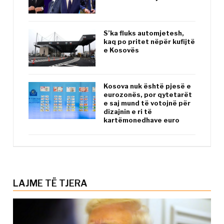
S’ka fluks automjetesh,
kaq po pritet nëpër kufijtë
e Kosovës
Kosova nuk është pjesë e
eurozonës, por qytetarët
e saj mund të votojnë për
dizajnin e ri të
kartëmonedhave euro
LAJME TË TJERA