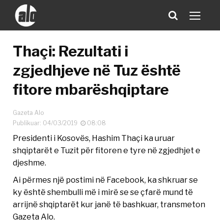
Thaçi: Rezultati i
zgjedhjeve në Tuz është
fitore mbarëshqiptare
Gazeta Alo
Publikuar: 04/03/2019
08:08
Presidenti i Kosovës, Hashim Thaçi ka uruar
shqiptarët e Tuzit për fitoren e tyre në zgjedhjet e
djeshme.
Ai përmes një postimi në Facebook, ka shkruar se
ky është shembulli më i mirë se se çfarë mund të
arrijnë shqiptarët kur janë të bashkuar, transmeton
Gazeta Alo.