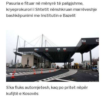
Pasuria e fituar në mënyrë të paligjshme,
kryeprokurori i Shtetit nënshkruan marrëveshje
bashkëpunimi me Institutin e Bazelit
S’ka fluks automjetesh, kaq po pritet nëpër
kufijtë e Kosovës