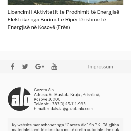
Licencimi i Aktivitetit te Prodhimit të Energjisë
Elektrike nga Burimet e Ripërtërishme të
Energjisë në Kosovë (Erës)
Impressum
Gazeta Alo
Adresa: Rr. Mustafa Kruja , Prishtinë,
Kosovë 10000
Tel/Mob: +383(0) 45/111-993
E-mail:
redaksia@gazetaalo.com
Ky website menaxhohet nga “Gazeta Alo” Sh.P.K . Të gjitha
materialet janë të mbrojtura me të drejta autoriale dhe nuk