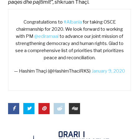
paqes dhe pajtimit”,
shkruan Thaçi.
Congratulations to
#Albania
for taking OSCE
chairmanship for 2020. We look forward to working
with PM
@ediramaal
to advance our joint mission of
strengthening democracy and human rights. Glad to
see a comprehensive list of priorities that prioritizes
peace and reconciliation.
— Hashim Thaçi (@HashimThaciRKS)
January 9, 2020