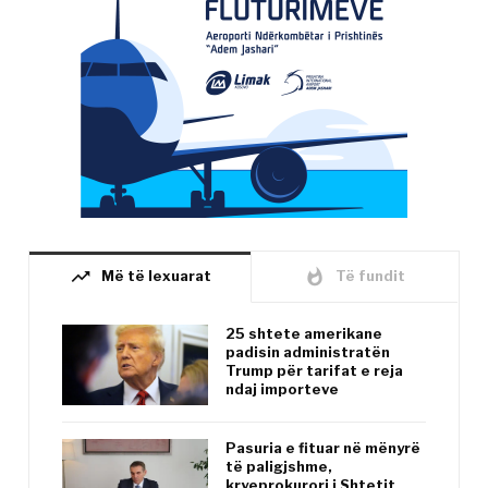
trending_up
whatshot
Më të lexuarat
Të fundit
25 shtete amerikane
padisin administratën
Trump për tarifat e reja
ndaj importeve
Pasuria e fituar në mënyrë
të paligjshme,
kryeprokurori i Shtetit