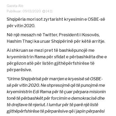
Gazeta Alo
Publikuar: 09/01/2020
14:11
Shqipëria mori sot zyrtarisht kryesimin e OSBE-së
për vitin 2020.
Në një mesazh në Twitter, Presidenti i Kosovës,
Hashim Thaçi ka uruar Shqipërinë për këtë arritje.
Ai shkruan se mezi pret të bashkëpunojë me
kryeministrin Rama për sfidat e përbashkëta dhe e
përgëzon atë për listën gjithëpërfshirëse të
përparësive.
“Urime Shqipërisë për marrjen e kryesisë së OSBE-
së për vitin 2020. Ne shpresojmë që të punojmë me
kryeministrin Edi Rama për të çuar përpara misionin
tonë të përbashkët për forcimin e demokracisë dhe
të drejtave të njeriut. I lumtur për të parë një listë
gjithëpërfshirëse të përparësive që i japin përparësi