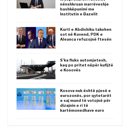
nënshkruan marrëveshje
bashkëpunimi me
Institutin e Bazelit
Kurti e Abdixhiku takohen
sot në Kuvend, PDK e
Aleanca refuzojnë ftesën
S’ka fluks automjetesh,
kaq po pritet nëpër kufijtë
e Kosovës
Kosova nuk është pjesë e
eurozonës, por qytetarët
e saj mund të votojnë për
dizajnin e ri të
kartëmonedhave euro