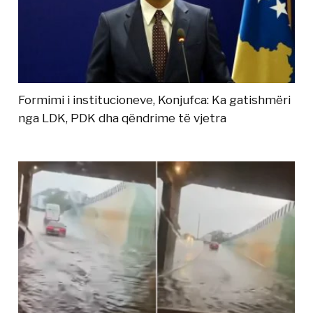
Formimi i institucioneve, Konjufca: Ka gatishmëri
nga LDK, PDK dha qëndrime të vjetra