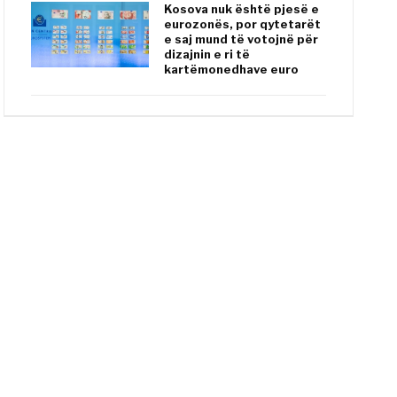
Kosova nuk është pjesë e
eurozonës, por qytetarët
e saj mund të votojnë për
dizajnin e ri të
kartëmonedhave euro