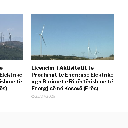
te
Licencimi i Aktivitetit te
Elektrike
Prodhimit të Energjisë Elektrike
rishme të
nga Burimet e Ripërtërishme të
ës)
Energjisë në Kosovë (Erës)
23/07/2026