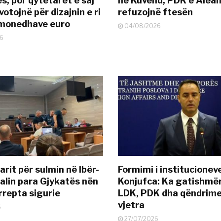
s, por qytetarët e saj
në Kuvend, PDK e Alea
otojnë për dizajnin e ri
refuzojnë ftesën
ëmonedhave euro
04/08/2026
6
rit për sulmin në Ibër-
Formimi i institucionev
alin para Gjykatës nën
Konjufca: Ka gatishmër
rrepta sigurie
LDK, PDK dha qëndrime
vjetra
6
27/07/2026