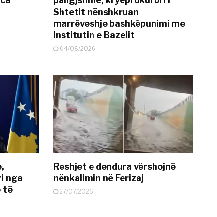
nca
paligjshme, kryeprokurori i
Shtetit nënshkruan
marrëveshje bashkëpunimi me
Institutin e Bazelit
04/08/2026
e,
Reshjet e dendura vërshojnë
i nga
nënkalimin në Ferizaj
 të
27/07/2026