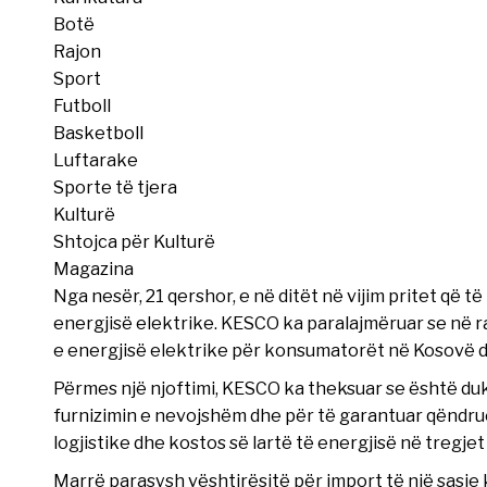
Botë
Rajon
Sport
Futboll
Basketboll
Luftarake
Sporte të tjera
Kulturë
Shtojca për Kulturë
Magazina
Nga nesër, 21 qershor, e në ditët në vijim pritet që 
energjisë elektrike. KESCO ka paralajmëruar se në ra
e energjisë elektrike për konsumatorët në Kosovë d
Përmes një njoftimi, KESCO ka theksuar se është duk
furnizimin e nevojshëm dhe për të garantuar qëndru
logjistike dhe kostos së lartë të energjisë në tregj
Marrë parasysh vështirësitë për import të një sasie