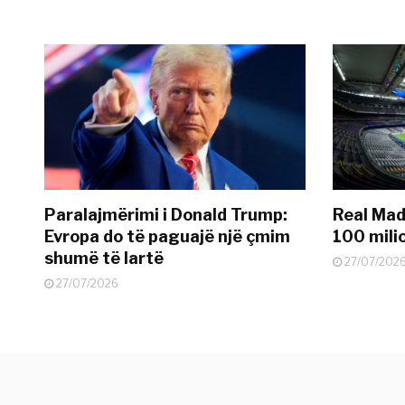
Paralajmërimi i Donald Trump:
Real Madr
Evropa do të paguajë një çmim
100 mili
shumë të lartë
27/07/202
27/07/2026