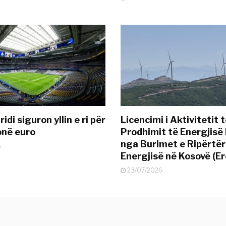
idi siguron yllin e ri për
Licencimi i Aktivitetit 
onë euro
Prodhimit të Energjisë 
nga Burimet e Ripërtë
6
Energjisë në Kosovë (Er
23/07/2026