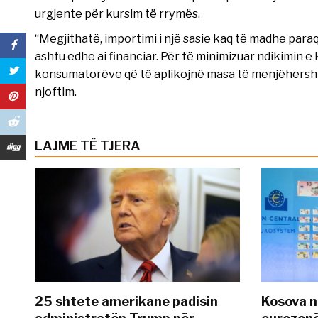
urgjente për kursim të rrymës.
“Megjithatë, importimi i një sasie kaq të madhe para
ashtu edhe ai financiar. Për të minimizuar ndikimin e 
konsumatorëve që të aplikojnë masa të menjëhershme
njoftim.
LAJME TË TJERA
25 shtete amerikane padisin
Kosova n