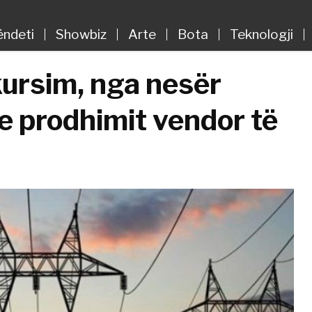
ëndeti
Showbiz
Arte
Bota
Teknologji
kursim, nga nesër
 prodhimit vendor të