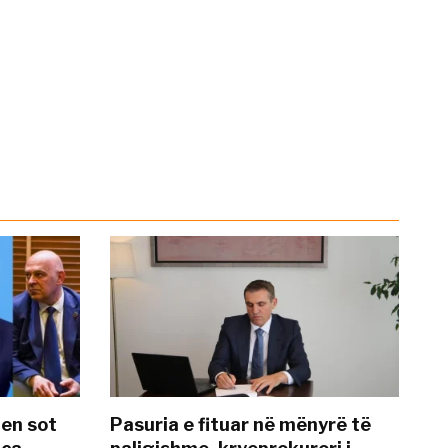
hen sot
Pasuria e fituar në mënyrë të