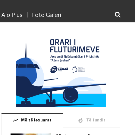
Alo Plus
Foto Galeri
trending_up
whatshot
Më të lexuarat
Të fundit