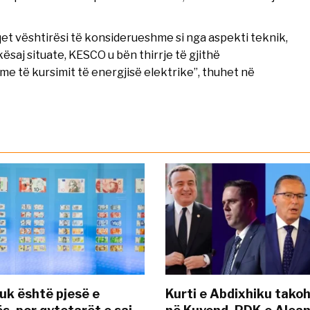
qet vështirësi të konsiderueshme si nga aspekti teknik,
kësaj situate, KESCO u bën thirrje të gjithë
 të kursimit të energjisë elektrike”, thuhet në
uk është pjesë e
Kurti e Abdixhiku tako