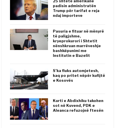
25 shtete amerikane
padisin administratën
Trump për tarifat e reja
ndaj importeve
Pasuria e fituar në mënyrë
të paligjshme,
kryeprokurori i Shtetit
nënshkruan marrëveshje
bashkëpunimi me
Institutin e Bazelit
S’ka fluks automjetesh,
kaq po pritet nëpër kufijtë
e Kosovës
Kurti e Abdixhiku takohen
sot në Kuvend, PDK e
Aleanca refuzojnë ftesën