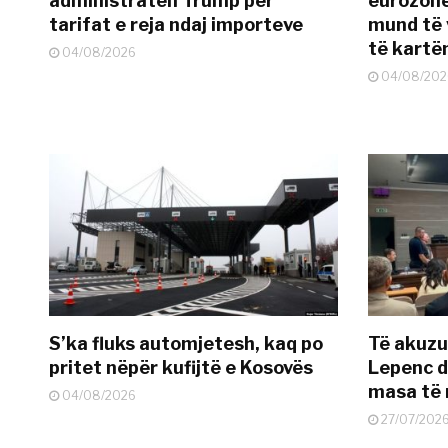
administratën Trump për
eurozonë
tarifat e reja ndaj importeve
mund të v
të kart
04/08/2026
04/08/202
S’ka fluks automjetesh, kaq po
Të akuzua
pritet nëpër kufijtë e Kosovës
Lepenc d
masa të 
04/08/2026
27/07/202