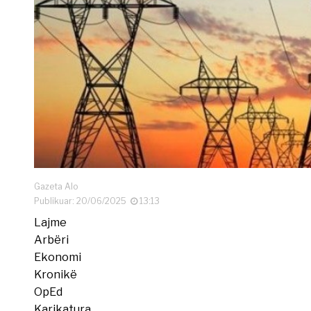
Gazeta Alo
Publikuar: 20/06/2025
13:13
Lajme
Arbëri
Ekonomi
Kronikë
OpEd
Karikatura