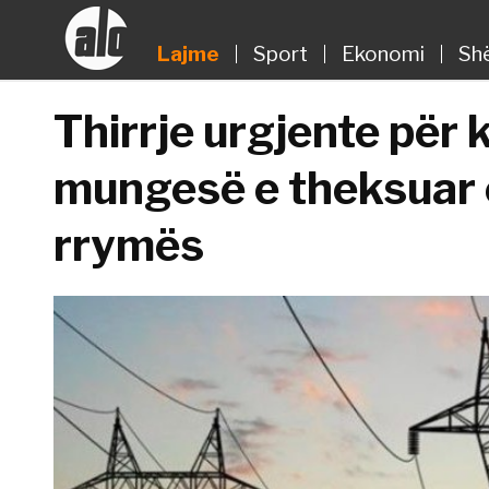
Lajme
Sport
Ekonomi
Sh
Thirrje urgjente për 
mungesë e theksuar e
rrymës