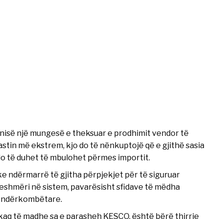
të nisë një mungesë e theksuar e prodhimit vendor të
stin më ekstrem, kjo do të nënkuptojë që e gjithë sasia
o të duhet të mbulohet përmes importit.
e ndërmarrë të gjitha përpjekjet për të siguruar
eshmëri në sistem, pavarësisht sfidave të mëdha
et ndërkombëtare.
 kaq të madhe sa e parasheh KESCO, është bërë thirrje