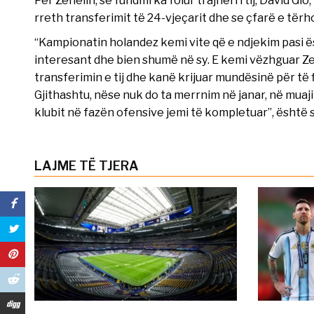
Për Zenelin, së fundmi ka folur trajneri i tij, David Gi
rreth transferimit të 24-vjeçarit dhe se çfarë e tërho
“Kampionatin holandez kemi vite që e ndjekim pasi ë
interesant dhe bien shumë në sy. E kemi vëzhguar Ze
transferimin e tij dhe kanë krijuar mundësinë për të f
Gjithashtu, nëse nuk do ta merrnim në janar, në muajin 
klubit në fazën ofensive jemi të kompletuar”, është 
LAJME TË TJERA