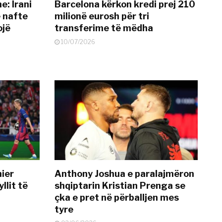
: Irani
Barcelona kërkon kredi prej 210
ë nafte
milionë eurosh për tri
ojë
transferime të mëdha
10/07/2026
mier
Anthony Joshua e paralajmëron
llit të
shqiptarin Kristian Prenga se
çka e pret në përballjen mes
tyre