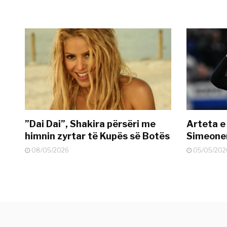
”Dai Dai”, Shakira përsëri me
Arteta e
himnin zyrtar të Kupës së Botës
Simeonen
08/05/2026
05/05/202