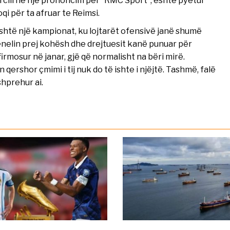
o, i cili në një prononcim për “RMC Sport”, është pyetur
qi për ta afruar te Reimsi.
shtë një kampionat, ku lojtarët ofensivë janë shumë
nelin prej kohësh dhe drejtuesit kanë punuar për
irmosur në janar, gjë që normalisht na bëri mirë.
qershor çmimi i tij nuk do të ishte i njëjtë. Tashmë, falë
shprehur ai.