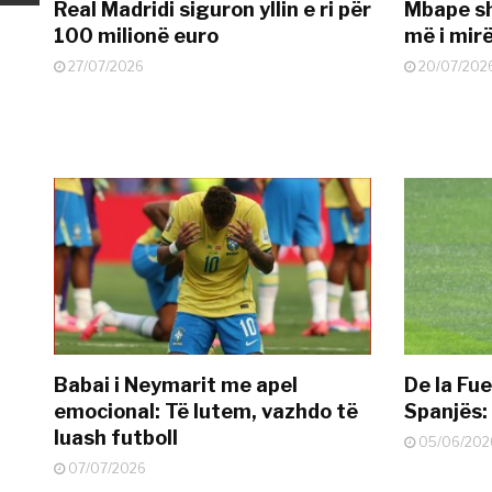
Real Madridi siguron yllin e ri për
Mbape sh
100 milionë euro
më i mir
27/07/2026
20/07/202
Babai i Neymarit me apel
De la Fue
emocional: Të lutem, vazhdo të
Spanjës: 
luash futboll
05/06/202
07/07/2026