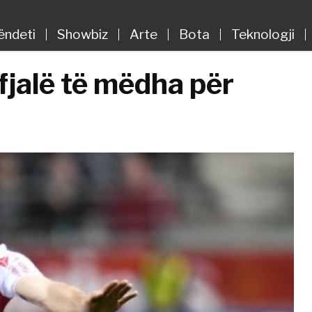
ëndeti
Showbiz
Arte
Bota
Teknologji
 fjalë të mëdha për