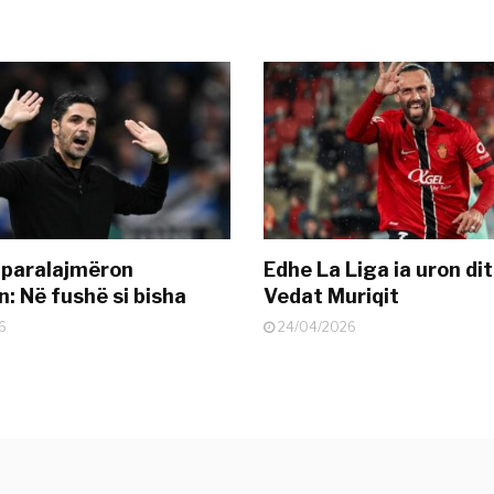
 paralajmëron
Edhe La Liga ia uron dit
: Në fushë si bisha
Vedat Muriqit
6
24/04/2026