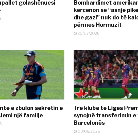
pallet golashënuesi
Bombardimet amerikane
ë
kërcënon se “asnjë pik
dhe gazi” nuk do të kal
6
përmes Hormuzit
20/07/2026
nte e zbulon sekretin e
Tre klube të Ligës Pre
Jemi një familje
synojnë transferimin e y
Barcelonës
6
03/06/2026