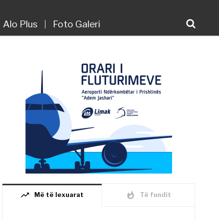
Alo Plus
Foto Galeri
trending_up
whatshot
Më të lexuarat
Të fundit