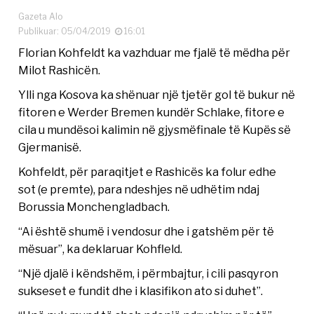
Gazeta Alo
Publikuar: 05/04/2019
16:01
Florian Kohfeldt ka vazhduar me fjalë të mëdha për
Milot Rashicën.
Ylli nga Kosova ka shënuar një tjetër gol të bukur në
fitoren e Werder Bremen kundër Schlake, fitore e
cila u mundësoi kalimin në gjysmëfinale të Kupës së
Gjermanisë.
Kohfeldt, për paraqitjet e Rashicës ka folur edhe
sot (e premte), para ndeshjes në udhëtim ndaj
Borussia Monchengladbach.
“Ai është shumë i vendosur dhe i gatshëm për të
mësuar”, ka deklaruar Kohfleld.
“Një djalë i këndshëm, i përmbajtur, i cili pasqyron
sukseset e fundit dhe i klasifikon ato si duhet”.