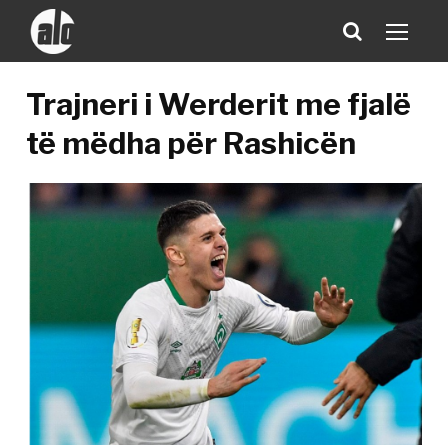
Trajneri i Werderit me fjalë
të mëdha për Rashicën