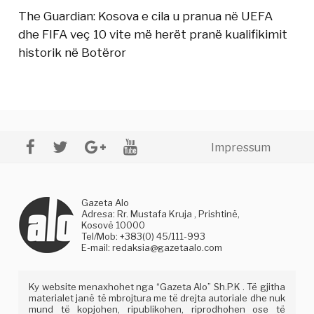
The Guardian: Kosova e cila u pranua në UEFA
dhe FIFA veç 10 vite më herët pranë kualifikimit
historik në Botëror
Impressum
Gazeta Alo
Adresa: Rr. Mustafa Kruja , Prishtinë,
Kosovë 10000
Tel/Mob: +383(0) 45/111-993
E-mail:
redaksia@gazetaalo.com
Ky website menaxhohet nga “Gazeta Alo” Sh.P.K . Të gjitha
materialet janë të mbrojtura me të drejta autoriale dhe nuk
mund të kopjohen, ripublikohen, riprodhohen ose të