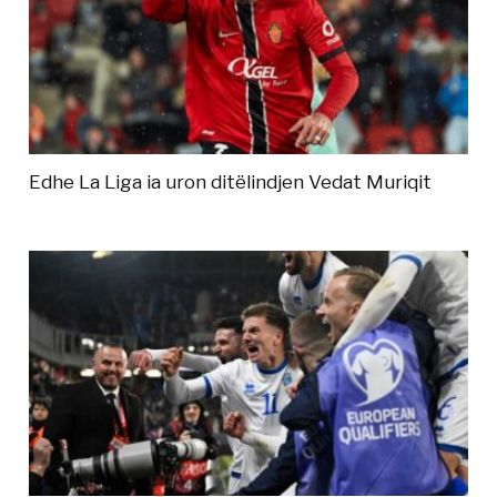
Edhe La Liga ia uron ditëlindjen Vedat Muriqit