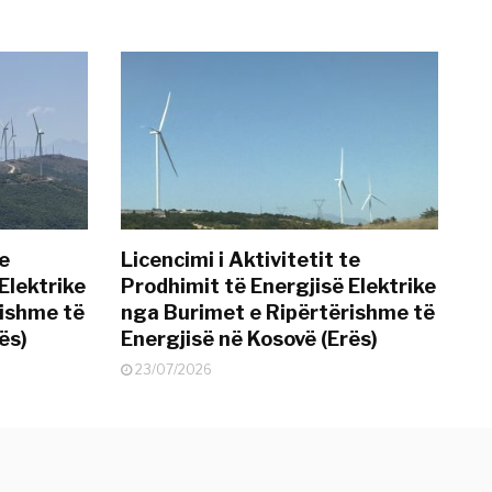
te
Licencimi i Aktivitetit te
Elektrike
Prodhimit të Energjisë Elektrike
rishme të
nga Burimet e Ripërtërishme të
ës)
Energjisë në Kosovë (Erës)
23/07/2026