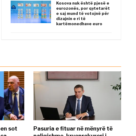
Kosova nuk është pjesë e
eurozonës, por qytetarët
e saj mund të votojnë për
dizajnin e ri të
kartëmonedhave euro
hen sot
Pasuria e fituar në mënyrë të
nca
paligjshme, kryeprokurori i