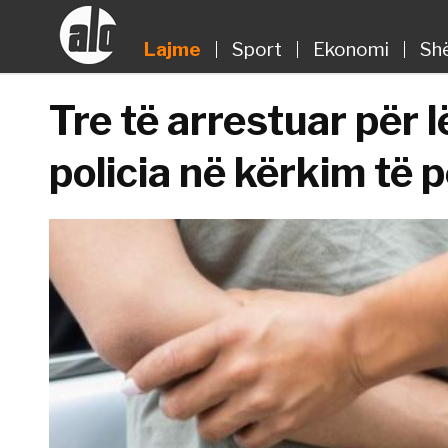
Lajme
Sport
Ekonomi
Sh
Tre të arrestuar për l
policia në kërkim të p