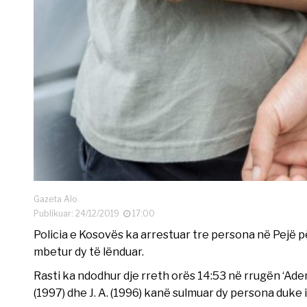
Gazeta Alo
Publikuar: 24/12/2019
17:00
Policia e Kosovës ka arrestuar tre persona në Pejë 
mbetur dy të lënduar.
Rasti ka ndodhur dje rreth orës 14:53 në rrugën ‘Adem J
(1997) dhe J. A. (1996) kanë sulmuar dy persona duke 