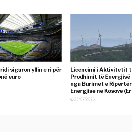
idi siguron yllin e ri për
Licencimi i Aktivitetit 
onë euro
Prodhimit të Energjisë 
nga Burimet e Ripërtë
6
Energjisë në Kosovë (Er
23/07/2026