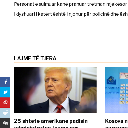
Personat e sulmuar kanë pranuar tretman mjekësor d
I dyshuari i katërt është i njohur për policinë dhe ës
LAJME TË TJERA
25 shtete amerikane padisin
Kosova n
administratën Trump për
eurozonë