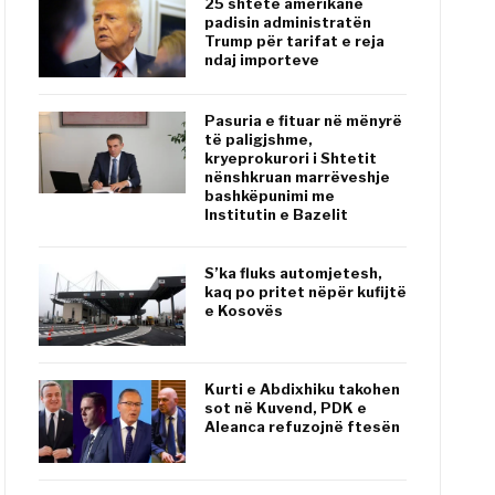
25 shtete amerikane
padisin administratën
Trump për tarifat e reja
ndaj importeve
Pasuria e fituar në mënyrë
të paligjshme,
kryeprokurori i Shtetit
nënshkruan marrëveshje
bashkëpunimi me
Institutin e Bazelit
S’ka fluks automjetesh,
kaq po pritet nëpër kufijtë
e Kosovës
Kurti e Abdixhiku takohen
sot në Kuvend, PDK e
Aleanca refuzojnë ftesën