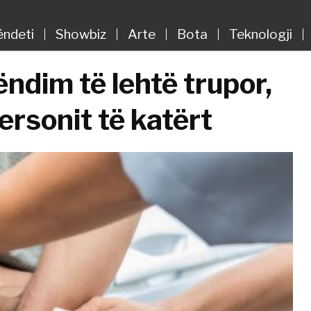
ëndeti
Showbiz
Arte
Bota
Teknologji
ëndim të lehtë trupor,
ersonit të katërt