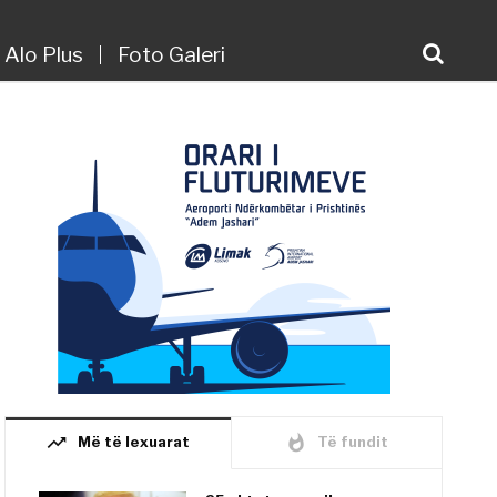
Alo Plus
Foto Galeri
trending_up
whatshot
Më të lexuarat
Të fundit