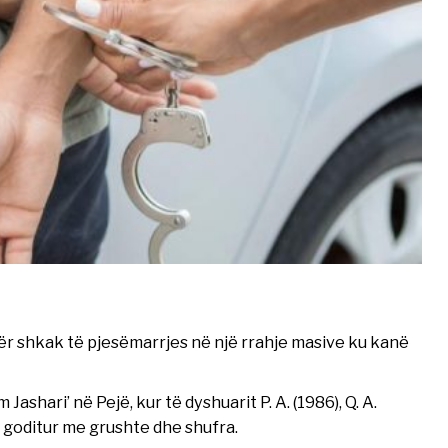
për shkak të pjesëmarrjes në një rrahje masive ku kanë
ashari’ në Pejë, kur të dyshuarit P. A. (1986), Q. A.
i goditur me grushte dhe shufra.