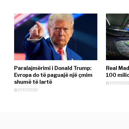
Paralajmërimi i Donald Trump:
Real Madr
Evropa do të paguajë një çmim
100 mili
shumë të lartë
27/07/202
27/07/2026