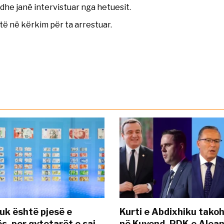
he janë intervistuar nga hetuesit.
htë në kërkim për ta arrestuar.
uk është pjesë e
Kurti e Abdixhiku tako
s, por qytetarët e saj
në Kuvend, PDK e Alea