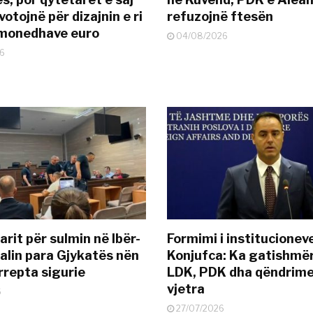
otojnë për dizajnin e ri
refuzojnë ftesën
ëmonedhave euro
04/08/2026
6
rit për sulmin në Ibër-
Formimi i institucionev
alin para Gjykatës nën
Konjufca: Ka gatishmër
rrepta sigurie
LDK, PDK dha qëndrime
vjetra
6
27/07/2026