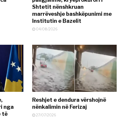
Shtetit nënshkruan
marrëveshje bashkëpunimi me
Institutin e Bazelit
04/08/2026
e,
Reshjet e dendura vërshojnë
i nga
nënkalimin në Ferizaj
 të
27/07/2026