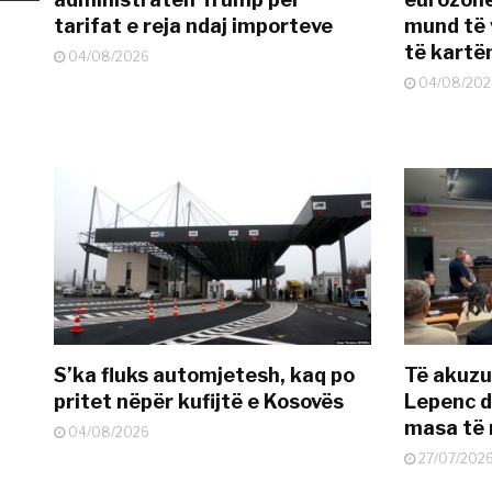
tarifat e reja ndaj importeve
mund të v
të kart
04/08/2026
04/08/202
S’ka fluks automjetesh, kaq po
Të akuzua
pritet nëpër kufijtë e Kosovës
Lepenc d
masa të 
04/08/2026
27/07/202