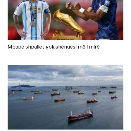
Mbape shpallet golashënuesi më i mirë