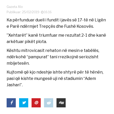
Gazeta Alo
Publikuar: 25/02/2019
16:16
Ka përfunduar dueli i fundit i javës së 17-të në Ligën
e Parë ndërmjet Trepçës dhe Fushë Kosovës.
”Xehtarët” kanë triumfuar me rezultat 2-1 dhe kanë
arkëtuar pikët plota.
Kështu mitrovicasit rehaton në mesin e tabëlës,
ndërkohë “pampurat” tani rrezikojnë seriozisht
mbijetesën.
Kujtomë që kjo ndeshje ishte shtyrë për të hënën,
pasi që kishte mungesë uji në stadiumin “Adem
Jashari”.