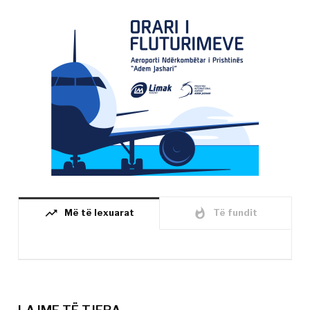
trending_up
whatshot
Më të lexuarat
Të fundit