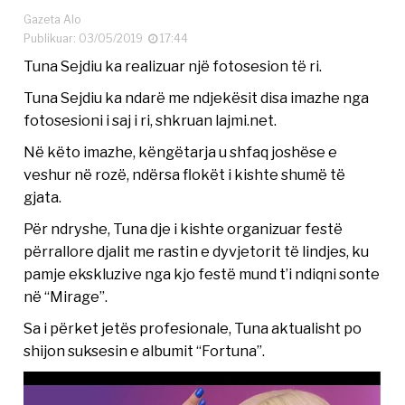
Gazeta Alo
Publikuar: 03/05/2019
17:44
Tuna Sejdiu ka realizuar një fotosesion të ri.
Tuna Sejdiu ka ndarë me ndjekësit disa imazhe nga
fotosesioni i saj i ri, shkruan lajmi.net.
Në këto imazhe, këngëtarja u shfaq joshëse e
veshur në rozë, ndërsa flokët i kishte shumë të
gjata.
Për ndryshe, Tuna dje i kishte organizuar festë
përrallore djalit me rastin e dyvjetorit të lindjes, ku
pamje ekskluzive nga kjo festë mund t’i ndiqni sonte
në “Mirage”.
Sa i përket jetës profesionale, Tuna aktualisht po
shijon suksesin e albumit “Fortuna”.