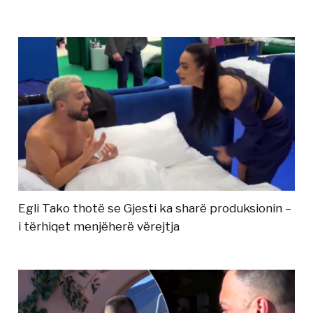
Egli Tako thotë se Gjesti ka sharë produksionin –
i tërhiqet menjëherë vërejtja