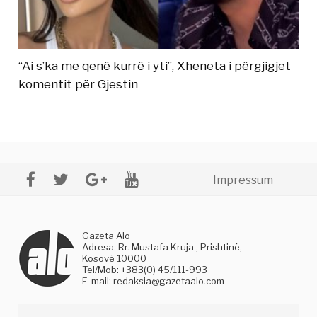
“Ai s’ka me qenë kurrë i yti”, Xheneta i përgjigjet
komentit për Gjestin
Impressum
Gazeta Alo
Adresa: Rr. Mustafa Kruja , Prishtinë,
Kosovë 10000
Tel/Mob: +383(0) 45/111-993
E-mail:
redaksia@gazetaalo.com