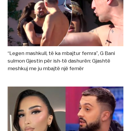
“Legen mashkull, të ka mbajtur femra”, G Bani
sulmon Gjestin për ish-të dashurën: Gjashtë
meshkuj me ju mbajtë një femër