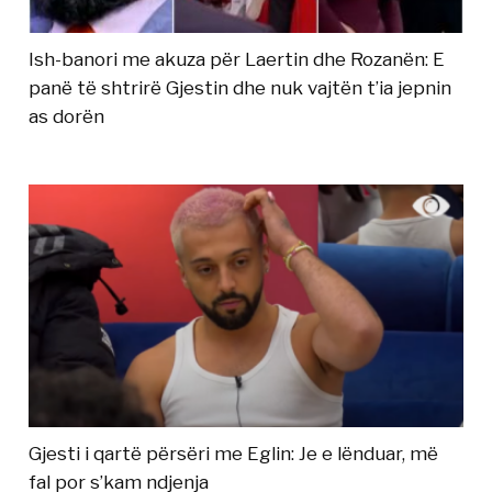
Ish-banori me akuza për Laertin dhe Rozanën: E
panë të shtrirë Gjestin dhe nuk vajtën t’ia jepnin
as dorën
Gjesti i qartë përsëri me Eglin: Je e lënduar, më
fal por s’kam ndjenja