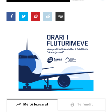
trending_up
whatshot
Më të lexuarat
Të fundit