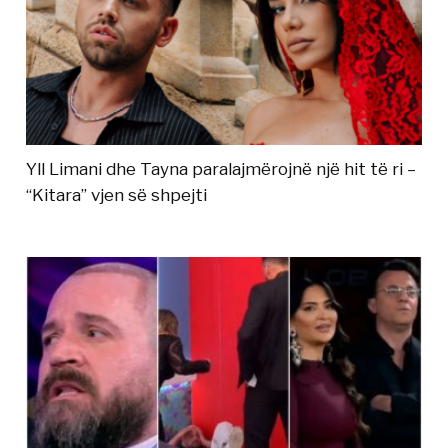
Yll Limani dhe Tayna paralajmërojnë një hit të ri –
“Kitara” vjen së shpejti