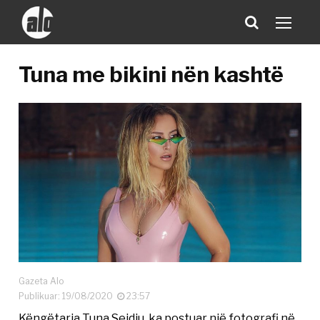
Tuna me bikini nën kashtë
Gazeta Alo
Publikuar: 19/08/2020
23:57
Këngëtarja Tuna Sejdiu, ka postuar një fotografi në