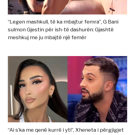
“Legen mashkull, të ka mbajtur femra”, G Bani
sulmon Gjestin për ish-të dashurën: Gjashtë
meshkuj me ju mbajtë një femër
“Ai s’ka me qenë kurrë i yti”, Xheneta i përgjigjet