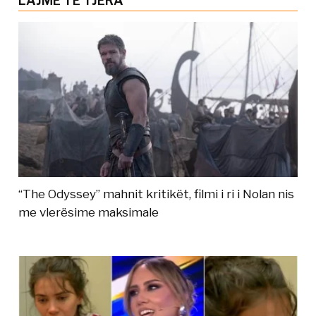
LAJME TË TJERA
“The Odyssey” mahnit kritikët, filmi i ri i Nolan nis
me vlerësime maksimale