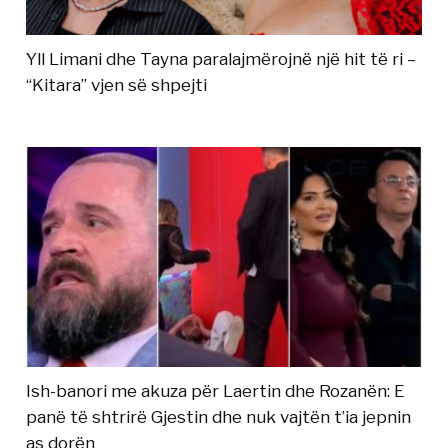
Yll Limani dhe Tayna paralajmërojnë një hit të ri –
“Kitara” vjen së shpejti
Ish-banori me akuza për Laertin dhe Rozanën: E
panë të shtrirë Gjestin dhe nuk vajtën t’ia jepnin
as dorën