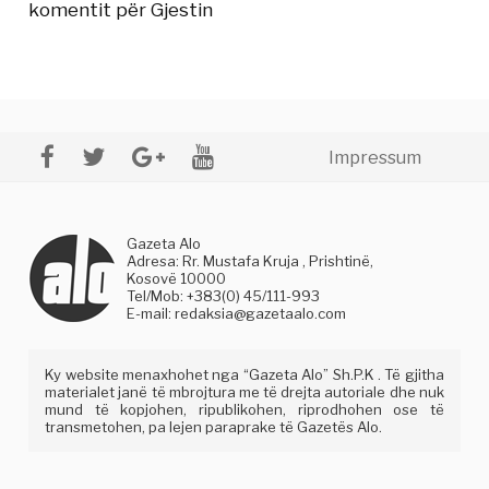
komentit për Gjestin
Impressum
Gazeta Alo
Adresa: Rr. Mustafa Kruja , Prishtinë,
Kosovë 10000
Tel/Mob: +383(0) 45/111-993
E-mail:
redaksia@gazetaalo.com
Ky website menaxhohet nga “Gazeta Alo” Sh.P.K . Të gjitha
materialet janë të mbrojtura me të drejta autoriale dhe nuk
mund të kopjohen, ripublikohen, riprodhohen ose të
transmetohen, pa lejen paraprake të Gazetës Alo.