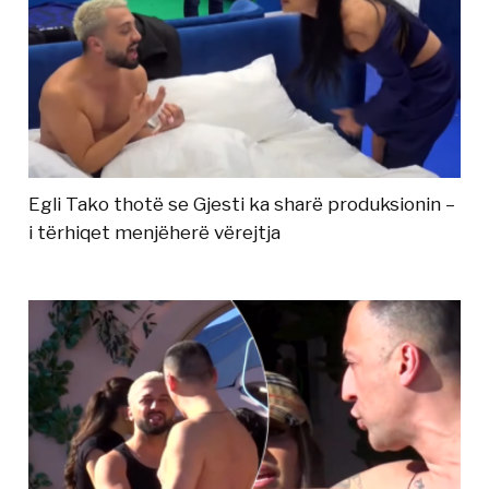
Egli Tako thotë se Gjesti ka sharë produksionin –
i tërhiqet menjëherë vërejtja