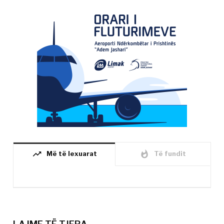
trending_up
whatshot
Më të lexuarat
Të fundit