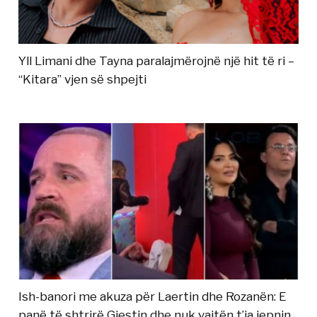
Yll Limani dhe Tayna paralajmërojnë një hit të ri –
“Kitara” vjen së shpejti
Ish-banori me akuza për Laertin dhe Rozanën: E
panë të shtrirë Gjestin dhe nuk vajtën t’ia jepnin