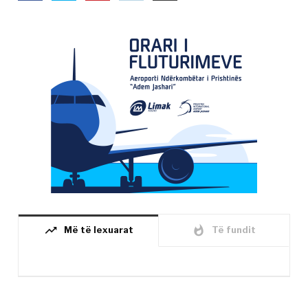
trending_up
whatshot
Më të lexuarat
Të fundit