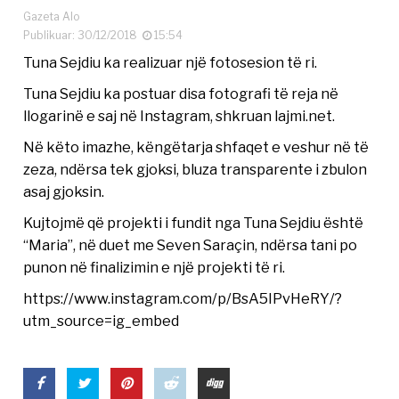
Gazeta Alo
Publikuar: 30/12/2018
15:54
Tuna Sejdiu ka realizuar një fotosesion të ri.
Tuna Sejdiu ka postuar disa fotografi të reja në
llogarinë e saj në Instagram, shkruan lajmi.net.
Në këto imazhe, këngëtarja shfaqet e veshur në të
zeza, ndërsa tek gjoksi, bluza transparente i zbulon
asaj gjoksin.
Kujtojmë që projekti i fundit nga Tuna Sejdiu është
“Maria”, në duet me Seven Saraçin, ndërsa tani po
punon në finalizimin e një projekti të ri.
https://www.instagram.com/p/BsA5IPvHeRY/?
utm_source=ig_embed