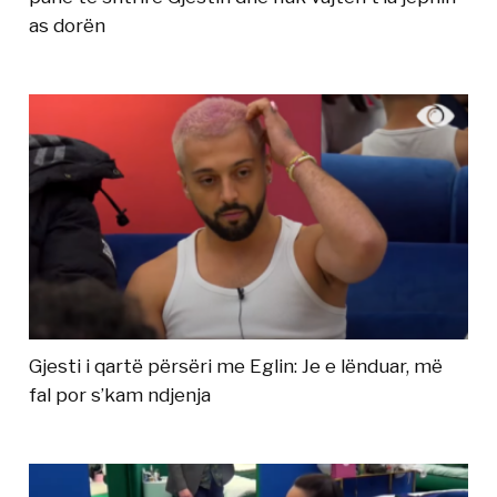
as dorën
Gjesti i qartë përsëri me Eglin: Je e lënduar, më
fal por s’kam ndjenja