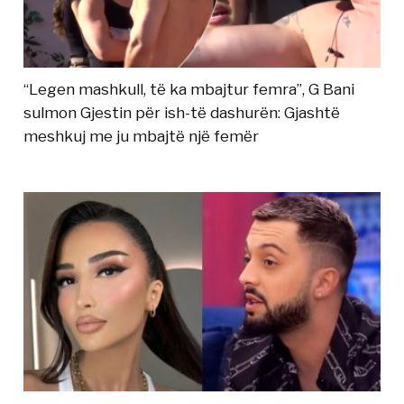
“Legen mashkull, të ka mbajtur femra”, G Bani
sulmon Gjestin për ish-të dashurën: Gjashtë
meshkuj me ju mbajtë një femër