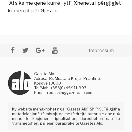
“Ai s’ka me qenë kurrë i yti”, Xheneta i përgjigjet
komentit për Gjestin
Impressum
Gazeta Alo
Adresa: Rr. Mustafa Kruja , Prishtinë,
Kosovë 10000
Tel/Mob: +383(0) 45/111-993
E-mail:
redaksia@gazetaalo.com
Ky website menaxhohet nga “Gazeta Alo” Sh.P.K . Të gjitha
materialet janë të mbrojtura me të drejta autoriale dhe nuk
mund të kopjohen, ripublikohen, riprodhohen ose të
transmetohen, pa lejen paraprake të Gazetës Alo.