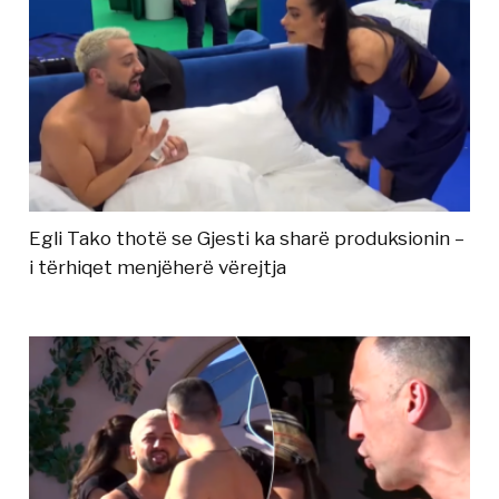
Egli Tako thotë se Gjesti ka sharë produksionin –
i tërhiqet menjëherë vërejtja