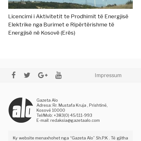
Licencimi i Aktivitetit te Prodhimit të Energjisë
Elektrike nga Burimet e Ripërtërishme të
Energjisë në Kosovë (Erës)
Impressum
Gazeta Alo
Adresa: Rr. Mustafa Kruja , Prishtinë,
Kosovë 10000
Tel/Mob: +383(0) 45/111-993
E-mail:
redaksia@gazetaalo.com
Ky website menaxhohet nga “Gazeta Alo” Sh.P.K . Të gjitha