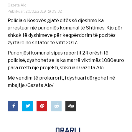
Gazeta Alo
Publikuar: 20/02/2019
09:32
Policia e Kosovës gjatë ditës së djeshme ka
arrestuar një punonjës komunal të Shtimes. Kjo për
shkak të dyshimeve për keqpërdorim të pozitës
zyrtare në shtator të vitit 2017.
Punonjësi komunal sipas raportit 24 orësh të
policisë, dyshohet se ia ka marrë viktimës 1080euro
para rreth një projekti, shkruan Gazeta Alo.
Më vendim të prokurorit, i dyshuari dërgohet në
mbajtje./Gazeta Alo/