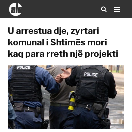
U arrestua dje, zyrtari
komunal i Shtimës mori
kaq para rreth një projekti