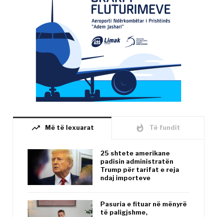
trending_up
whatshot
Më të lexuarat
Të fundit
25 shtete amerikane
padisin administratën
Trump për tarifat e reja
ndaj importeve
Pasuria e fituar në mënyrë
të paligjshme,