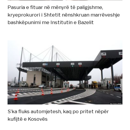
Pasuria e fituar në mënyrë të paligjshme,
kryeprokurori i Shtetit nënshkruan marrëveshje
bashkëpunimi me Institutin e Bazelit
S’ka fluks automjetesh, kaq po pritet nëpër
kufijtë e Kosovës