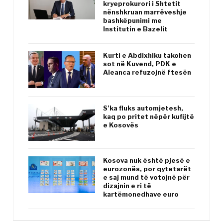
kryeprokurori i Shtetit
nënshkruan marrëveshje
bashkëpunimi me
Institutin e Bazelit
Kurti e Abdixhiku takohen
sot në Kuvend, PDK e
Aleanca refuzojnë ftesën
S’ka fluks automjetesh,
kaq po pritet nëpër kufijtë
e Kosovës
Kosova nuk është pjesë e
eurozonës, por qytetarët
e saj mund të votojnë për
dizajnin e ri të
kartëmonedhave euro