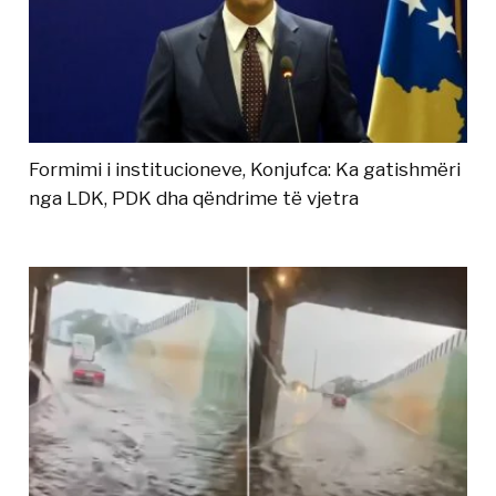
Formimi i institucioneve, Konjufca: Ka gatishmëri
nga LDK, PDK dha qëndrime të vjetra