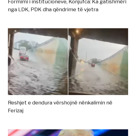
Formimi i institucioneve, Konjufca: Ka gatishmëri
nga LDK, PDK dha qëndrime të vjetra
Reshjet e dendura vërshojnë nënkalimin në
Ferizaj