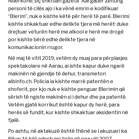
Ndërkohë, siç shkruan gazeta “Aargauer Zeitung”
personi të cilës ajo i ka vënë emrin e kodifikuar
“Blerim”, nuk e kishte këtë për herë të parë. Blerimi
kishte shkaktuar edhe delikte tjera më herët: duke
drejtuar veturën herë me alkool e herë me drogë
por kishte bërë edhe delikte tjera në
komunikacionin rrugor.
Në maj të vitit 2019, vetëm dy muaj para përplasjes
spektakolare në Aarau, ai ishte kapur duke ngarë
makinën në gjendje të dehur, transmeton
albinfo.ch. Policia ia kishte marrë patentën e
shoferit, por kjo nuk e kishte penguar Blerimin që
sërish të ngiste makinën si i dehur dhe pa patentë.
Vetëm gjatë korrikut është kapur dy herë, para
herës së fundit, kur kishte shkaktuar aksidentin në
fjalë.
Po ashtu, në aktakuzë është thënë se i akuzuari ka
filluar të bijë ndesh me ligjin që nga viti 2007.