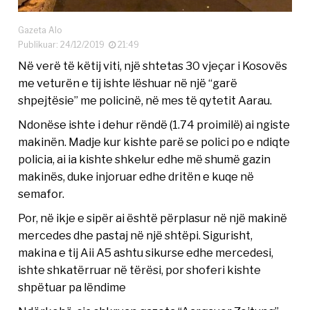
Gazeta Alo
Publikuar: 24/12/2019
21:49
Në verë të këtij viti, një shtetas 30 vjeçar i Kosovës
me veturën e tij ishte lëshuar në një “garë
shpejtësie” me policinë, në mes të qytetit Aarau.
Ndonëse ishte i dehur rëndë (1.74 proimilë) ai ngiste
makinën. Madje kur kishte parë se polici po e ndiqte
policia, ai ia kishte shkelur edhe më shumë gazin
makinës, duke injoruar edhe dritën e kuqe në
semafor.
Por, në ikje e sipër ai është përplasur në një makinë
mercedes dhe pastaj në një shtëpi. Sigurisht,
makina e tij Aii A5 ashtu sikurse edhe mercedesi,
ishte shkatërruar në tërësi, por shoferi kishte
shpëtuar pa lëndime