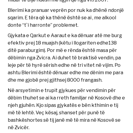
Blerimi ka pranuar veprën por nuk ka dhënë ndonjë
sqarim. E tëra që ka thënë është se ai , me alkool
donte “t`i harronte” problemet.
Gjykata e Qarkut e Aaraut e ka dënuar atë me burg
efektiv prej 18 muajsh (këtu i llogariten edhe138
ditë paraburgim). Por më e rënda është masa për
dëbimin nga Zvicra. Ai duhet të braktisë vendin, pa
leje për të hyrë sërish edhe në tri vitet në vijim. Po
ashtu Blerimi është dënuar edhe me dënim me para
dhe me gjobë prej gjithsej 8000 frangash.
Në arsyetimin e trupit gjykues për vendimin për
dëbim thuhet se ai ka rreth familjar në Kosovë dhe e
njeh gjuhën. Kjo sipas gjykatës e bën kthimin e tij
më të lehtë. Veç kësaj, shanset për punë të
bashkëshortes së tij janë më të mira në Kosovë se
në Zvicër.