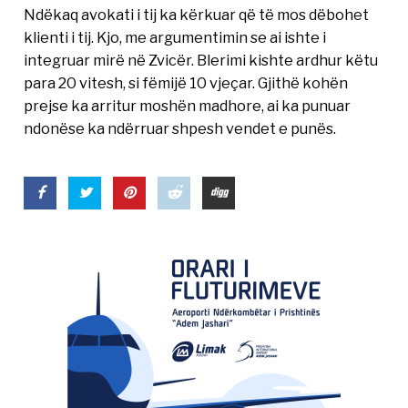
Ndëkaq avokati i tij ka kërkuar që të mos dëbohet
klienti i tij. Kjo, me argumentimin se ai ishte i
integruar mirë në Zvicër. Blerimi kishte ardhur këtu
para 20 vitesh, si fëmijë 10 vjeçar. Gjithë kohën
prejse ka arritur moshën madhore, ai ka punuar
ndonëse ka ndërruar shpesh vendet e punës.