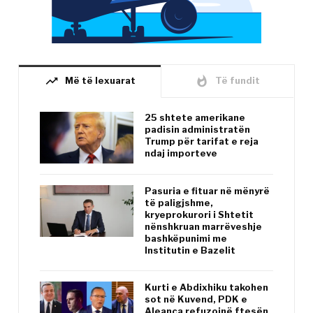
trending_up
whatshot
Më të lexuarat
Të fundit
25 shtete amerikane
padisin administratën
Trump për tarifat e reja
ndaj importeve
Pasuria e fituar në mënyrë
të paligjshme,
kryeprokurori i Shtetit
nënshkruan marrëveshje
bashkëpunimi me
Institutin e Bazelit
Kurti e Abdixhiku takohen
sot në Kuvend, PDK e
Aleanca refuzojnë ftesën