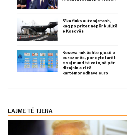
S’ka fluks automjetesh,
kaq po pritet nëpër kufijtë
e Kosovës
Kosova nuk është pjesë e
eurozonës, por qytetarët
e saj mund të votojnë për
dizajnin e ri të
kartëmonedhave euro
LAJME TË TJERA