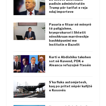
padisin administratën
Trump për tarifat e reja
ndaj importeve
Pasuria e fituar në mënyrë
të paligjshme,
kryeprokurori i Shtetit
nënshkruan marrëveshje
bashkëpunimi me
Institutin e Bazelit
Kurti e Abdixhiku takohen
sot në Kuvend, PDK e
Aleanca refuzojnë ftesën
S’ka fluks automjetesh,
kaq po pritet nëpër kufijtë
e Kosovës