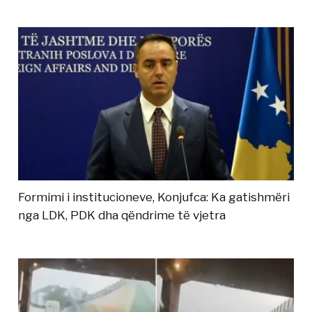
Formimi i institucioneve, Konjufca: Ka gatishmëri
nga LDK, PDK dha qëndrime të vjetra