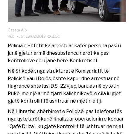
Gazeta Alo
Publikuar: 19/02/2019
11:50
Policia e Shtetit ka arrestuar katër persona pasi u
janë gjetur armë dhesubstanca narotike pas
kontrolleve që u janë bërë. Konkretisht:
Në Shkodër, nga strukturat e Komisariatit të
Policisë Vau i Dejës, është kapur dhe arrestuar në
flagrancë shtetasi D.S., 22 vjeç, banues në qytetin
Pukë, me një armë zjarri kallshnikovë, e cila iu gjet
gjatë kontrollit të ushtruar në mjetin e tij.
Në Librazhd, shërbimet e Policisë, pas telefonatës
nga qytetarët kanë finalizuar operacionin e koduar
“Qafë Driza”, ku gjatë kontrollit të ushtruar në mjet,
shtetasit L.M 49 vjeç i kanë gjetur 14 copë fishekë,