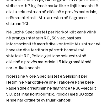
si dhe rreth 7 kg lëndë narkotike e llojit kanabis, të
cilat u sekuestruan në cilësinë e provës materiale,
ndërsa shtetasi L.M., u arrestua në flagrance,
shkruan TCh.
Në Lezhë, Specialistët për Narkotikët kanë vënë
në pranga shtetasin R.G., 50 vjeç, pasi pas
informacionit të marrë dhe kontrollit të ushtruar në
banesën dhe territorin përreth banesës së
shtetasit R.G., Policia gjeti dhe sekuestroi në
cilësinë e provës materiale 1.5 kilogramë lëndë
narkotike kanabis.
Ndërsa në Vlorë, Specialistët e Seksionit për
Hetimin e Narkotikëve dhe Trafiqeve kanë bërë
kapjen dhe arrestimin në flagrancë të 36-vjeçarit
S.D., pasi nga kontrolli fizik, Policia i gjeti 30 doza
lënde narkotike të dyshuar kanabis.