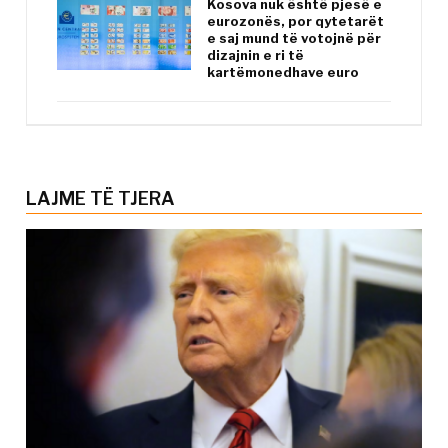
Kosova nuk është pjesë e
eurozonës, por qytetarët
e saj mund të votojnë për
dizajnin e ri të
kartëmonedhave euro
LAJME TË TJERA