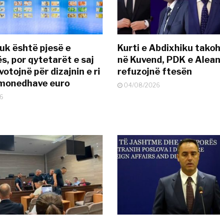
uk është pjesë e
Kurti e Abdixhiku tako
s, por qytetarët e saj
në Kuvend, PDK e Alea
otojnë për dizajnin e ri
refuzojnë ftesën
ëmonedhave euro
04/08/2026
6