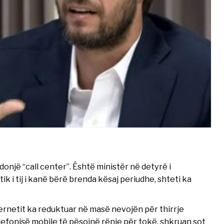
donjë “call center”. Është ministër në detyrë i
ik i tij i kanë bërë brenda kësaj periudhe, shteti ka
ernetit ka reduktuar në masë nevojën për thirrje
efonisë mobile të pësojnë rënie për tokë, shkruan sot