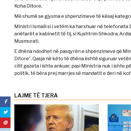
Koha Ditore.
Më shumë se gjysma e shpenzimeve të kësaj kategori
Ministri Ismaili si i vetëm ka harxhuar në telefonata
anëtarët e kabinetit të tij, si Kushtrim Shkodra, Ardi
Musmurati.
E dhëna ndodhet në pasqyrën e shpenzimeve që Minis
Ditore”. Qasja në këto të dhëna është siguruar vetëm 
cilit gazeta i ishte ankuar, pasi Ministria nuk i ishte
politik, të bëra prej marrjes së mandatit e deri në 
LAJME TË TJERA