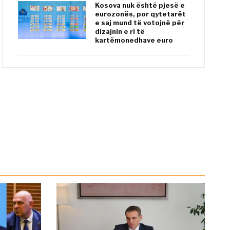
Kosova nuk është pjesë e
eurozonës, por qytetarët
e saj mund të votojnë për
dizajnin e ri të
kartëmonedhave euro