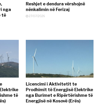
e,
Reshjet e dendura vërshojnë
i nga
nënkalimin në Ferizaj
 të
27/07/2026
te
Licencimi i Aktivitetit te
Elektrike
Prodhimit të Energjisë Elektrike
rishme të
nga Burimet e Ripërtërishme të
ës)
Energjisë në Kosovë (Erës)