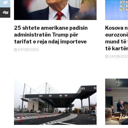
25 shtete amerikane padisin
Kosova n
administratën Trump për
eurozonë
tarifat e reja ndaj importeve
mund të v
të kart
04/08/2026
04/08/202