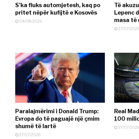
S’ka fluks automjetesh, kaq po
Të akuzua
pritet nëpër kufijtë e Kosovës
Lepenc d
masa të 
04/08/2026
27/07/202
Paralajmërimi i Donald Trump:
Real Madr
Evropa do të paguajë një çmim
100 mili
shumë të lartë
27/07/202
27/07/2026