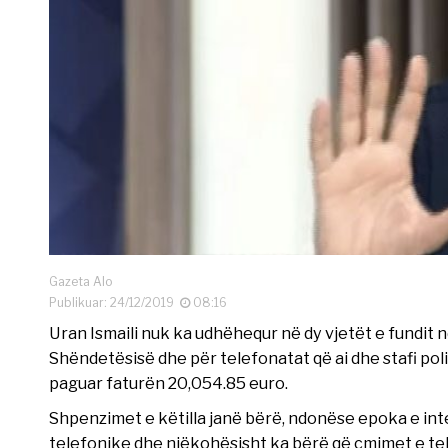
Gazeta Alo
Publikuar: 24/12/2019
08:16
Uran Ismaili nuk ka udhëhequr në dy vjetët e fundit n
Shëndetësisë dhe për telefonatat që ai dhe stafi polit
paguar faturën 20,054.85 euro.
Shpenzimet e këtilla janë bërë, ndonëse epoka e int
telefonike dhe njëkohësisht ka bërë që çmimet e tel