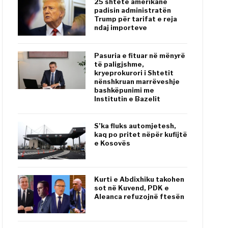
25 shtete amerikane
padisin administratën
Trump për tarifat e reja
ndaj importeve
Pasuria e fituar në mënyrë
të paligjshme,
kryeprokurori i Shtetit
nënshkruan marrëveshje
bashkëpunimi me
Institutin e Bazelit
S’ka fluks automjetesh,
kaq po pritet nëpër kufijtë
e Kosovës
Kurti e Abdixhiku takohen
sot në Kuvend, PDK e
Aleanca refuzojnë ftesën