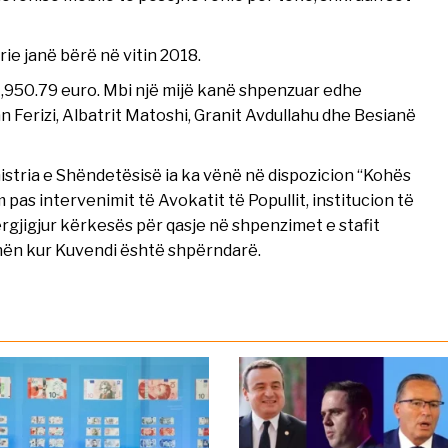
e janë bërë në vitin 2018.
 1,950.79 euro. Mbi një mijë kanë shpenzuar edhe
an Ferizi, Albatrit Matoshi, Granit Avdullahu dhe Besianë
tria e Shëndetësisë ia ka vënë në dispozicion “Kohës
pas intervenimit të Avokatit të Popullit, institucion të
 përgjigjur kërkesës për qasje në shpenzimet e stafit
kohën kur Kuvendi është shpërndarë.