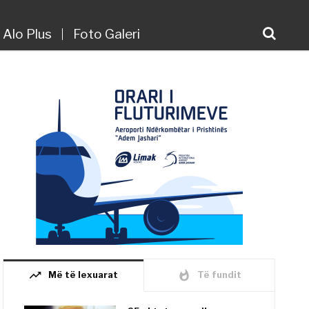
Alo Plus
Foto Galeri
trending_up
whatshot
Më të lexuarat
Të fundit