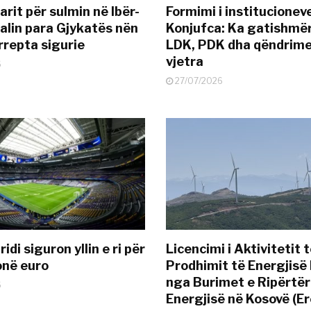
rit për sulmin në Ibër-
Formimi i institucionev
alin para Gjykatës nën
Konjufca: Ka gatishmër
rrepta sigurie
LDK, PDK dha qëndrime
vjetra
6
27/07/2026
idi siguron yllin e ri për
Licencimi i Aktivitetit 
onë euro
Prodhimit të Energjisë 
nga Burimet e Ripërtë
6
Energjisë në Kosovë (Er