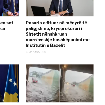
hen sot
Pasuria e fituar në mënyrë të
nca
paligjshme, kryeprokurori i
Shtetit nënshkruan
marrëveshje bashkëpunimi me
Institutin e Bazelit
04/08/2026