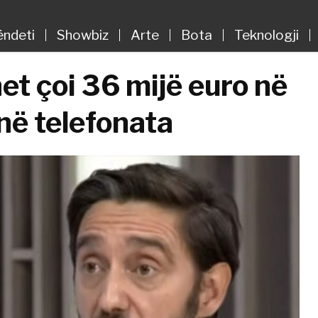
ëndeti
Showbiz
Arte
Bota
Teknologji
et çoi 36 mijë euro në
në telefonata