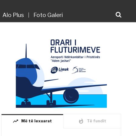
Alo Plus
Foto Galeri
trending_up
whatshot
Më të lexuarat
Të fundit