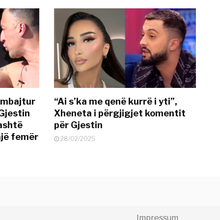
 mbajtur
“Ai s’ka me qenë kurrë i yti”,
Gjestin
Xheneta i përgjigjet komentit
jashtë
për Gjestin
një femër
28/02/2025
Impressum