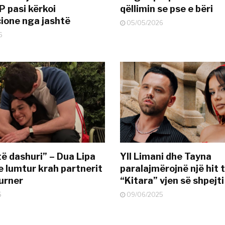
P pasi kërkoi
qëllimin se pse e bëri
ione nga jashtë
05/05/2026
6
të dashuri” – Dua Lipa
Yll Limani dhe Tayna
e lumtur krah partnerit
paralajmërojnë një hit t
urner
“Kitara” vjen së shpejti
5
09/06/2025