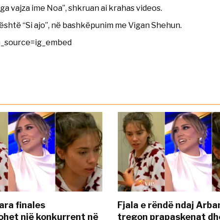
nga vajza ime Noa”, shkruan ai krahas videos.
 është “Si ajo”, në bashkëpunim me Vigan Shehun.
m_source=ig_embed
ara finales
Fjala e rëndë ndaj Arba
ohet një konkurrent në
tregon prapaskenat dh