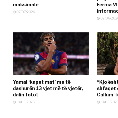
maksimale
Ferma VI
informac
07/07/2026
02/06/202
Yamal ‘kapet mat’ me të
“Kjo ësh
dashurën 13 vjet më të vjetër,
shfaqet 
dalin fotot
Callum T
18/06/2025
10/06/202