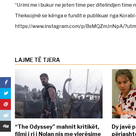
“Urimi me i bukur ne jeten time per ditelindjen time 
Theksojmë se kënga e fundit e publikuar nga Korabi
https://www.instagram.com/p/BsMQZmJnNpA/?ut
LAJME TË TJERA
“The Odyssey” mahnit kritikët,
Dy javë p
filmi i ri i Nolan nis me vlerësime
përjasht