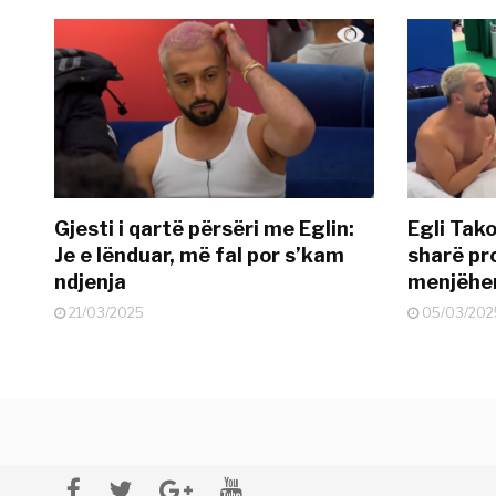
Gjesti i qartë përsëri me Eglin:
Egli Tako
Je e lënduar, më fal por s’kam
sharë pro
ndjenja
menjëher
21/03/2025
05/03/202