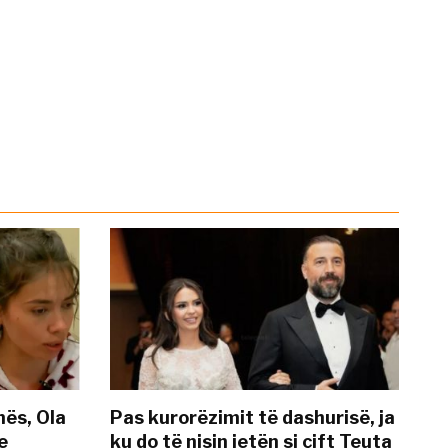
nës, Ola
Pas kurorëzimit të dashurisë, ja
e
ku do të nisin jetën si çift Teuta