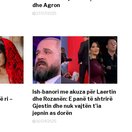
dhe Agron
27/07/2025
Ish-banori me akuza për Laertin
ë ri –
dhe Rozanën: E panë të shtrirë
Gjestin dhe nuk vajtën t’ia
jepnin as dorën
16/04/2025