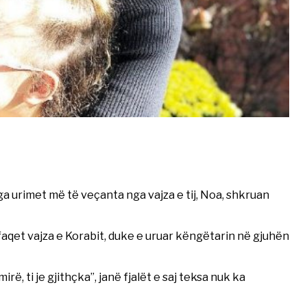
a urimet më të veçanta nga vajza e tij, Noa, shkruan
faqet vajza e Korabit, duke e uruar këngëtarin në gjuhën
irë, ti je gjithçka”, janë fjalët e saj teksa nuk ka