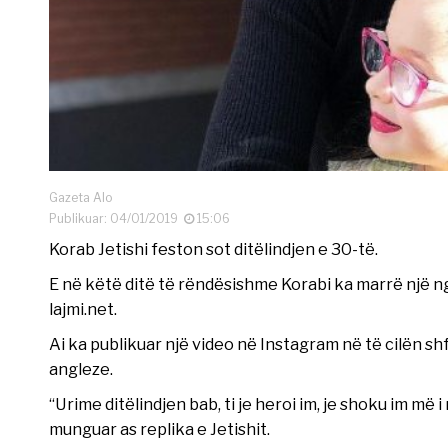
Gazeta Alo
Publikuar: 04/01/2019
15:06
Korab Jetishi feston sot ditëlindjen e 30-të.
E në këtë ditë të rëndësishme Korabi ka marrë një ng
lajmi.net.
Ai ka publikuar një video në Instagram në të cilën sh
angleze.
“Urime ditëlindjen bab, ti je heroi im, je shoku im më i m
munguar as replika e Jetishit.