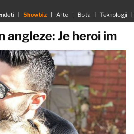
ndeti
Showbiz
Arte
Bota
Teknologji
n angleze: Je heroi im