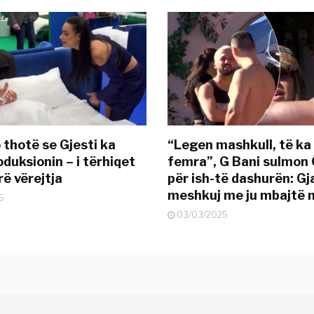
 thotë se Gjesti ka
“Legen mashkull, të ka
duksionin – i tërhiqet
femra”, G Bani sulmon 
ë vërejtja
për ish-të dashurën: G
meshkuj me ju mbajtë 
5
03/03/2025