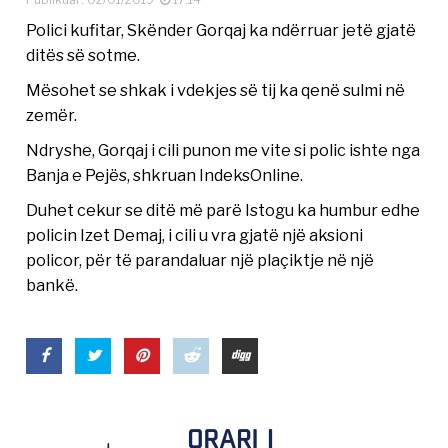
Polici kufitar, Skënder Gorqaj ka ndërruar jetë gjatë
ditës së sotme.
Mësohet se shkak i vdekjes së tij ka qenë sulmi në
zemër.
Ndryshe, Gorqaj i cili punon me vite si polic ishte nga
Banja e Pejës, shkruan IndeksOnline.
Duhet cekur se ditë më parë Istogu ka humbur edhe
policin Izet Demaj, i cili u vra gjatë një aksioni
policor, për të parandaluar një plaçiktje në një
bankë.