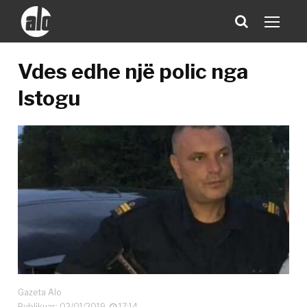
Vdes edhe një polic nga
Istogu
Gazeta Alo
Publikuar: 02/01/2019
17:14