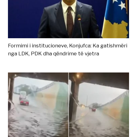
Formimi i institucioneve, Konjufca: Ka gatishmëri
nga LDK, PDK dha qëndrime të vjetra