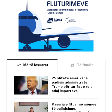
trending_up
whatshot
Më të lexuarat
Të fundit
25 shtete amerikane
padisin administratën
Trump për tarifat e reja
ndaj importeve
Pasuria e fituar në mënyrë
të paligjshme,