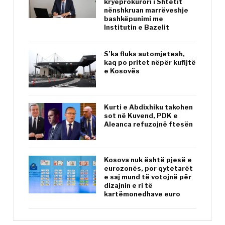
kryeprokurori i Shtetit
nënshkruan marrëveshje
bashkëpunimi me
Institutin e Bazelit
S’ka fluks automjetesh,
kaq po pritet nëpër kufijtë
e Kosovës
Kurti e Abdixhiku takohen
sot në Kuvend, PDK e
Aleanca refuzojnë ftesën
Kosova nuk është pjesë e
eurozonës, por qytetarët
e saj mund të votojnë për
dizajnin e ri të
kartëmonedhave euro