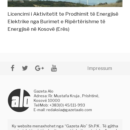
Licencimi i Aktivitetit te Prodhimit të Energjisë
Elektrike nga Burimet e Ripërtërishme të
Energjisë në Kosovë (Erës)
Impressum
Gazeta Alo
Adresa: Rr. Mustafa Kruja , Prishtinë,
Kosovë 10000
Tel/Mob: +383(0) 45/111-993
E-mail:
redaksia@gazetaalo.com
Ky website menaxhohet nga “Gazeta Alo” Sh.P.K . Të gjitha