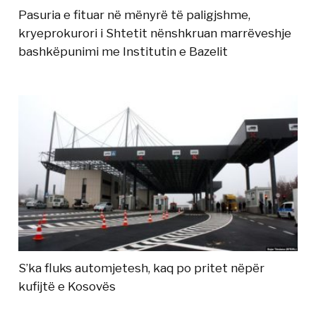
Pasuria e fituar në mënyrë të paligjshme,
kryeprokurori i Shtetit nënshkruan marrëveshje
bashkëpunimi me Institutin e Bazelit
S’ka fluks automjetesh, kaq po pritet nëpër
kufijtë e Kosovës