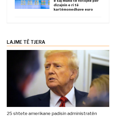
e saj mund të votojnë për
dizajnin e ri të
kartëmonedhave euro
LAJME TË TJERA
25 shtete amerikane padisin administratën