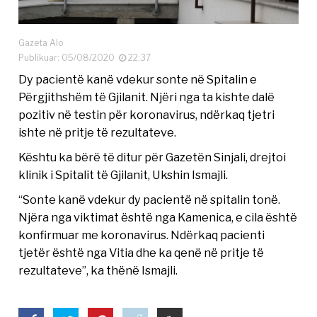
Gazeta Alo
Publikuar: 05/08/2020
22:37
Dy pacientë kanë vdekur sonte në Spitalin e
Përgjithshëm të Gjilanit. Njëri nga ta kishte dalë
pozitiv në testin për koronavirus, ndërkaq tjetri
ishte në pritje të rezultateve.
Kështu ka bërë të ditur për Gazetën Sinjali, drejtoi
klinik i Spitalit të Gjilanit, Ukshin Ismajli.
“Sonte kanë vdekur dy pacientë në spitalin tonë.
Njëra nga viktimat është nga Kamenica, e cila është
konfirmuar me koronavirus. Ndërkaq pacienti
tjetër është nga Vitia dhe ka qenë në pritje të
rezultateve”, ka thënë Ismajli.