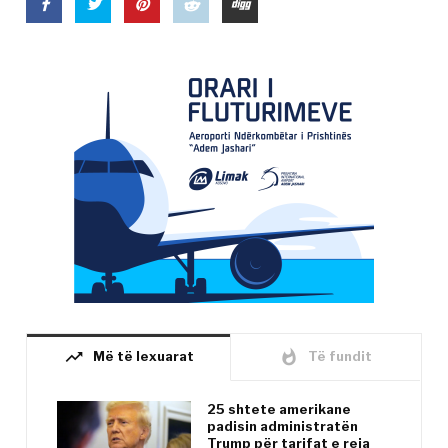
trending_up
whatshot
Më të lexuarat
Të fundit
25 shtete amerikane
padisin administratën
Trump për tarifat e reja