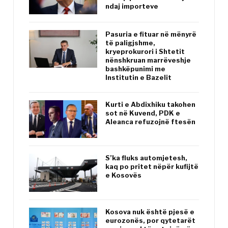
ndaj importeve
Pasuria e fituar në mënyrë
të paligjshme,
kryeprokurori i Shtetit
nënshkruan marrëveshje
bashkëpunimi me
Institutin e Bazelit
Kurti e Abdixhiku takohen
sot në Kuvend, PDK e
Aleanca refuzojnë ftesën
S’ka fluks automjetesh,
kaq po pritet nëpër kufijtë
e Kosovës
Kosova nuk është pjesë e
eurozonës, por qytetarët