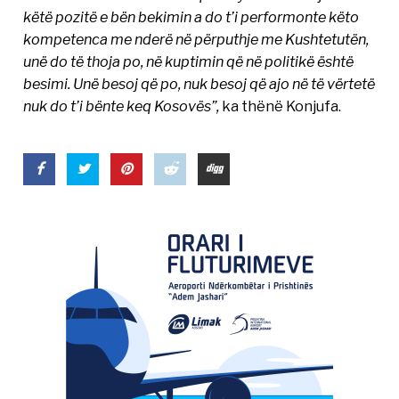
këtë pozitë e bën bekimin a do t’i performonte këto
kompetenca me nderë në përputhje me Kushtetutën,
unë do të thoja po, në kuptimin që në politikë është
besimi. Unë besoj që po, nuk besoj që ajo në të vërtetë
nuk do t’i bënte keq Kosovës”,
ka thënë Konjufa.