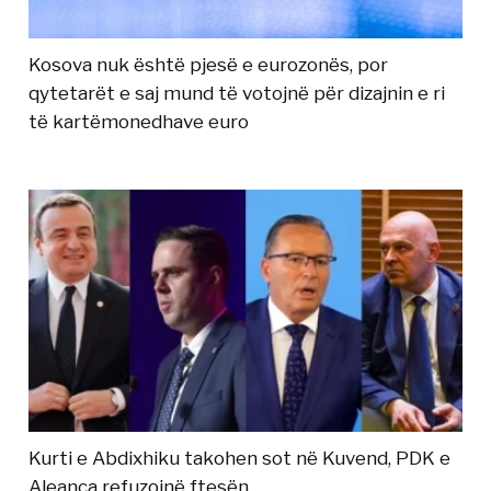
Kosova nuk është pjesë e eurozonës, por
qytetarët e saj mund të votojnë për dizajnin e ri
të kartëmonedhave euro
Kurti e Abdixhiku takohen sot në Kuvend, PDK e
Aleanca refuzojnë ftesën