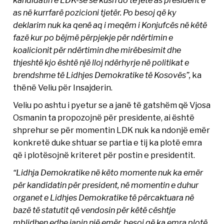
kandidatin e LDK-së se kush do të jetë as president e
as në kurrfarë pozicioni tjetër. Po besoj që ky
deklarim nuk ka qenë aq i meqëm i Konjufcës në këtë
fazë kur po bëjmë përpjekje për ndërtimin e
koalicionit për ndërtimin dhe mirëbesimit dhe
thjeshtë kjo është një lloj ndërhyrje në politikat e
brendshme të Lidhjes Demokratike të Kosovës”,
ka
thënë Veliu për Insajderin.
Veliu po ashtu i pyetur se a janë të gatshëm që Vjosa
Osmanin ta propozojnë për presidente, ai është
shprehur se për momentin LDK nuk ka ndonjë emër
konkretë duke shtuar se partia e tij ka plotë emra
që i plotësojnë kriteret për postin e presidentit.
“Lidhja Demokratike në këto momente nuk ka emër
për kandidatin për president, në momentin e duhur
organet e Lidhjes Demokratike të përcaktuara në
bazë të statutit që vendosin për këtë cështje
mblidhen edhe japin një emër, besoj që ka emra plotë