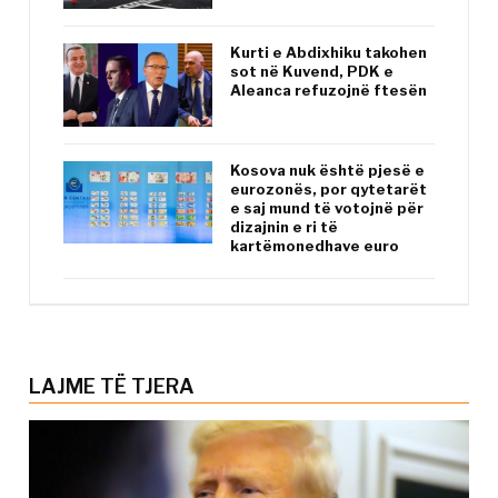
Kurti e Abdixhiku takohen
sot në Kuvend, PDK e
Aleanca refuzojnë ftesën
Kosova nuk është pjesë e
eurozonës, por qytetarët
e saj mund të votojnë për
dizajnin e ri të
kartëmonedhave euro
LAJME TË TJERA