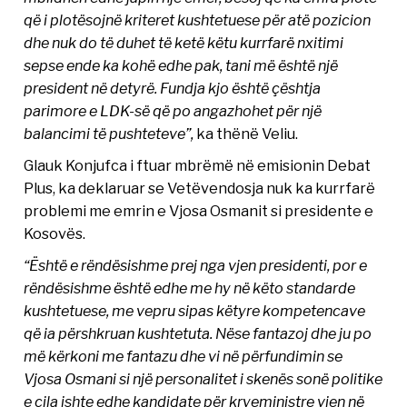
që i plotësojnë kriteret kushtetuese për atë pozicion
dhe nuk do të duhet të ketë këtu kurrfarë nxitimi
sepse ende ka kohë edhe pak, tani më është një
president në detyrë. Fundja kjo është çështja
parimore e LDK-së që po angazhohet për një
balancimi të pushteteve”,
ka thënë Veliu.
Glauk Konjufca i ftuar mbrëmë në emisionin Debat
Plus, ka deklaruar se Vetëvendosja nuk ka kurrfarë
problemi me emrin e Vjosa Osmanit si presidente e
Kosovës.
“Është e rëndësishme prej nga vjen presidenti, por e
rëndësishme është edhe me hy në këto standarde
kushtetuese, me vepru sipas këtyre kompetencave
që ia përshkruan kushtetuta. Nëse fantazoj dhe ju po
më kërkoni me fantazu dhe vi në përfundimin se
Vjosa Osmani si një personalitet i skenës sonë politike
e cila ishte edhe kandidate për kryeministre vjen në