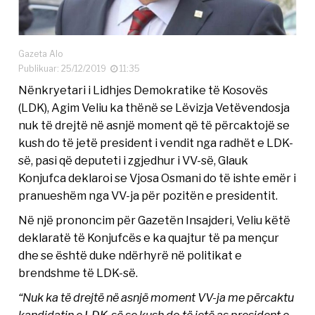
Gazeta Alo
Publikuar: 25/12/2019
11:35
Nënkryetari i Lidhjes Demokratike të Kosovës
(LDK), Agim Veliu ka thënë se Lëvizja Vetëvendosja
nuk të drejtë në asnjë moment që të përcaktojë se
kush do të jetë president i vendit nga radhët e LDK-
së, pasi që deputeti i zgjedhur i VV-së, Glauk
Konjufca deklaroi se Vjosa Osmani do të ishte emër i
pranueshëm nga VV-ja për pozitën e presidentit.
Në një prononcim për Gazetën Insajderi, Veliu këtë
deklaratë të Konjufcës e ka quajtur të pa mençur
dhe se është duke ndërhyrë në politikat e
brendshme të LDK-së.
“Nuk ka të drejtë në asnjë moment VV-ja me përcaktu