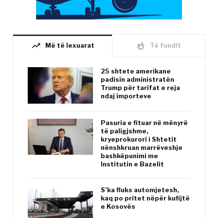
trending_up
whatshot
Më të lexuarat
Të fundit
25 shtete amerikane
padisin administratën
Trump për tarifat e reja
ndaj importeve
Pasuria e fituar në mënyrë
të paligjshme,
kryeprokurori i Shtetit
nënshkruan marrëveshje
bashkëpunimi me
Institutin e Bazelit
S’ka fluks automjetesh,
kaq po pritet nëpër kufijtë
e Kosovës