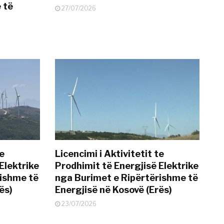
 të
27/07/2026
te
Licencimi i Aktivitetit te
Elektrike
Prodhimit të Energjisë Elektrike
rishme të
nga Burimet e Ripërtërishme të
ës)
Energjisë në Kosovë (Erës)
23/07/2026