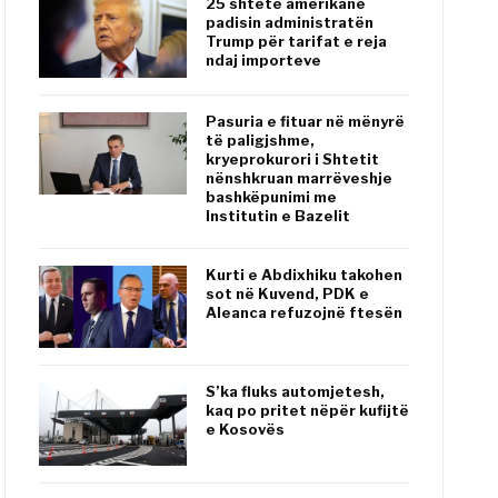
25 shtete amerikane
padisin administratën
Trump për tarifat e reja
ndaj importeve
Pasuria e fituar në mënyrë
të paligjshme,
kryeprokurori i Shtetit
nënshkruan marrëveshje
bashkëpunimi me
Institutin e Bazelit
Kurti e Abdixhiku takohen
sot në Kuvend, PDK e
Aleanca refuzojnë ftesën
S’ka fluks automjetesh,
kaq po pritet nëpër kufijtë
e Kosovës