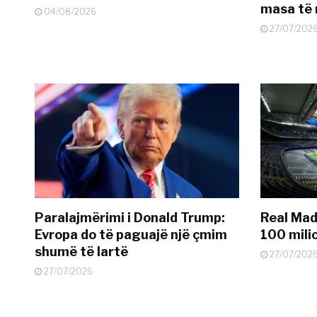
masa të 
04/08/2026
27/07/202
Paralajmërimi i Donald Trump:
Real Madr
Evropa do të paguajë një çmim
100 mili
shumë të lartë
27/07/202
27/07/2026