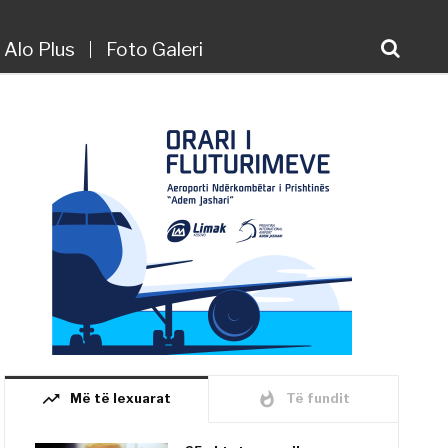
Alo Plus
Foto Galeri
trending_up
whatshot
Më të lexuarat
Të fundit