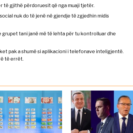
të gjithë përdoruesit që nga muaji tjetër.
t social nuk do të jenë në gjendje të zgjedhin midis
 grupet tani janë më të lehta për tu kontrolluar dhe
uket pak a shumë si aplikacioni i telefonave inteligjentë.
ë të errët.