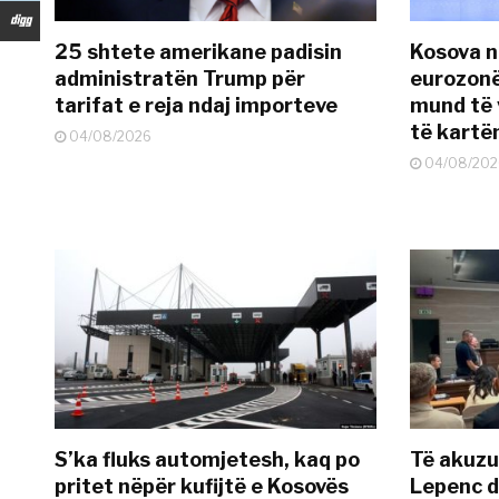
25 shtete amerikane padisin
Kosova n
administratën Trump për
eurozonë
tarifat e reja ndaj importeve
mund të v
të kart
04/08/2026
04/08/202
S’ka fluks automjetesh, kaq po
Të akuzua
pritet nëpër kufijtë e Kosovës
Lepenc d