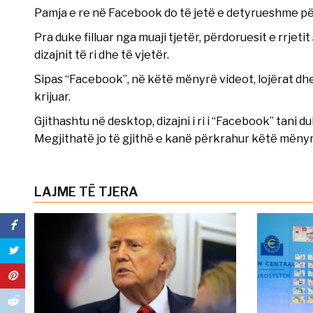
Pamja e re në Facebook do të jetë e detyrueshme për 
Pra duke filluar nga muaji tjetër, përdoruesit e rrjeti
dizajnit të ri dhe të vjetër.
Sipas “Facebook”, në këtë mënyrë videot, lojërat dhe
krijuar.
Gjithashtu në desktop, dizajni i ri i “Facebook” tani d
Megjithatë jo të gjithë e kanë përkrahur këtë mënyr
LAJME TË TJERA