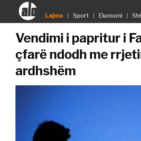
Lajme
Sport
Ekonomi
Sh
Vendimi i papritur i 
çfarë ndodh me rrjeti
ardhshëm