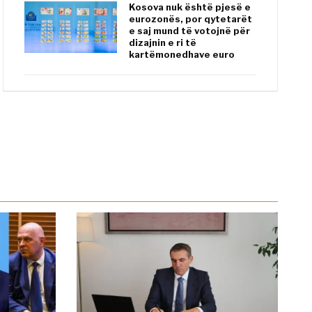
Kosova nuk është pjesë e
eurozonës, por qytetarët
e saj mund të votojnë për
dizajnin e ri të
kartëmonedhave euro