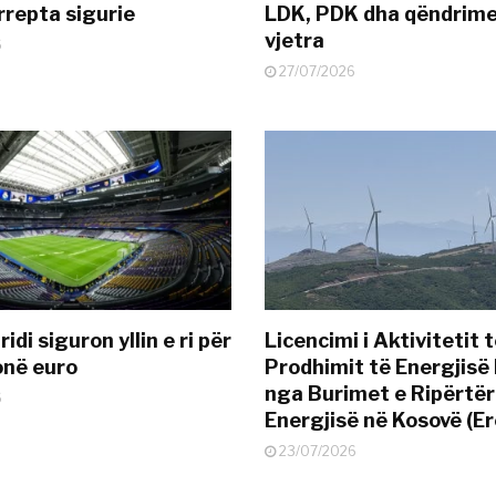
rrepta sigurie
LDK, PDK dha qëndrime
vjetra
6
27/07/2026
idi siguron yllin e ri për
Licencimi i Aktivitetit 
onë euro
Prodhimit të Energjisë 
nga Burimet e Ripërtë
6
Energjisë në Kosovë (Er
23/07/2026