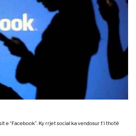
sit e “Facebook”. Ky rrjet social ka vendosur t’i thotë