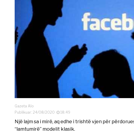
Gazeta Alo
Publikuar: 24/08/2020
18:49
Një lajm sa i mirë, aq edhe i trishtë vjen për përdorue
“lamtumirë” modelit klasik.