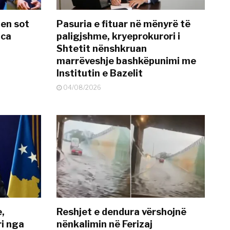
hen sot
Pasuria e fituar në mënyrë të
nca
paligjshme, kryeprokurori i
Shtetit nënshkruan
marrëveshje bashkëpunimi me
Institutin e Bazelit
04/08/2026
e,
Reshjet e dendura vërshojnë
i nga
nënkalimin në Ferizaj