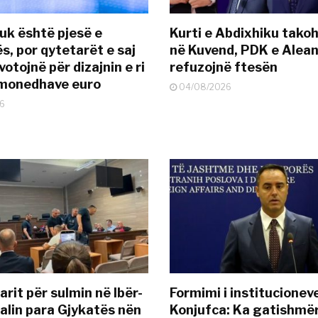
uk është pjesë e
Kurti e Abdixhiku tako
s, por qytetarët e saj
në Kuvend, PDK e Alea
otojnë për dizajnin e ri
refuzojnë ftesën
ëmonedhave euro
04/08/2026
6
rit për sulmin në Ibër-
Formimi i institucionev
alin para Gjykatës nën
Konjufca: Ka gatishmër