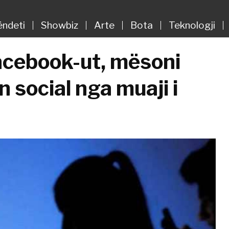
ëndeti
Showbiz
Arte
Bota
Teknologji
Facebook-ut, mësoni
n social nga muaji i