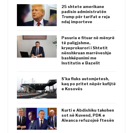
25 shtete amerikane
padisin administratën
Trump për tarifat e reja
ndaj importeve
Pasuria e fituar në mënyrë
të paligjshme,
kryeprokurori i Shtetit
nënshkruan marrëveshje
bashkëpunimi me
Institutin e Bazelit
S’ka fluks automjetesh,
kaq po pritet nëpër kufijtë
e Kosovës
Kurti e Abdixhiku takohen
sot në Kuvend, PDK e
Aleanca refuzojnë ftesën