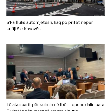
S’ka fluks automjetesh, kaq po pritet nëpër
kufijtë e Kosovës
Të akuzuarit për sulmin në Ibër-Lepenc dalin para