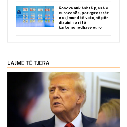
Kosova nuk është pjesë e
eurozonës, por qytetarët
e saj mund të votojnë për
dizajnin e ri të
kartëmonedhave euro
LAJME TË TJERA