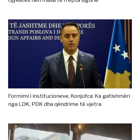
Gjykatës nën masa të rrepta sigurie
Formimi i institucioneve, Konjufca: Ka gatishmëri
nga LDK, PDK dha qëndrime të vjetra