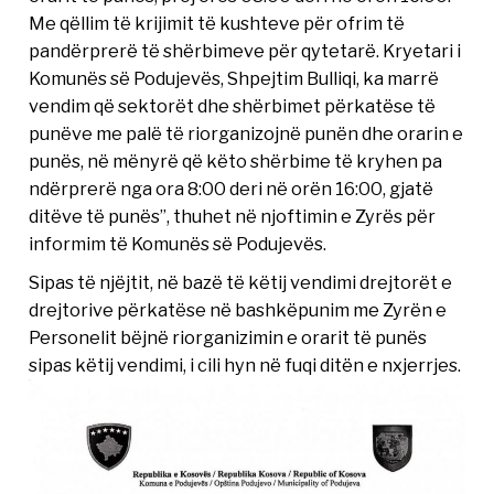
Me qëllim të krijimit të kushteve për ofrim të
pandërprerë të shërbimeve për qytetarë. Kryetari i
Komunës së Podujevës, Shpejtim Bulliqi, ka marrë
vendim që sektorët dhe shërbimet përkatëse të
punëve me palë të riorganizojnë punën dhe orarin e
punës, në mënyrë që këto shërbime të kryhen pa
ndërprerë nga ora 8:00 deri në orën 16:00, gjatë
ditëve të punës”, thuhet në njoftimin e Zyrës për
informim të Komunës së Podujevës.
Sipas të njëjtit, në bazë të këtij vendimi drejtorët e
drejtorive përkatëse në bashkëpunim me Zyrën e
Personelit bëjnë riorganizimin e orarit të punës
sipas këtij vendimi, i cili hyn në fuqi ditën e nxjerrjes.