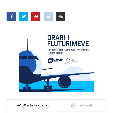
trending_up
whatshot
Më të lexuarat
Të fundit