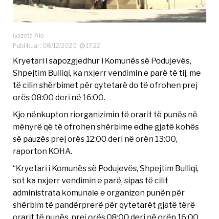
Gazeta Alo
Publikuar: 08/12/2020
17:22
Kryetari i sapozgjedhur i Komunës së Podujevës,
Shpejtim Bulliqi, ka nxjerr vendimin e parë të tij, me
të cilin shërbimet për qytetarë do të ofrohen prej
orës 08:00 deri në 16:00.
Kjo nënkupton riorganizimin të orarit të punës në
mënyrë që të ofrohen shërbime edhe gjatë kohës
së pauzës prej orës 12:00 deri në orën 13:00,
raporton KOHA.
“Kryetari i Komunës së Podujevës, Shpejtim Bulliqi,
sot ka nxjerr vendimin e parë, sipas të cilit
administrata komunale e organizon punën për
shërbim të pandërprerë për qytetarët gjatë tërë
orarit të punës, prej orës 08:00 deri në orën 16:00.