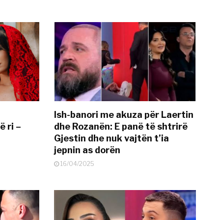
Ish-banori me akuza për Laertin
ë ri –
dhe Rozanën: E panë të shtrirë
Gjestin dhe nuk vajtën t’ia
jepnin as dorën
16/04/2025