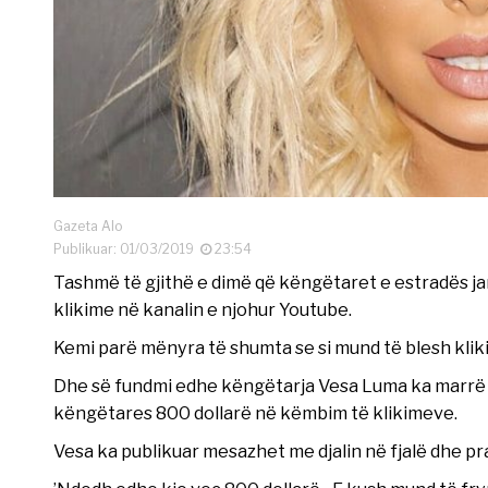
Gazeta Alo
Publikuar: 01/03/2019
23:54
Tashmë të gjithë e dimë që këngëtaret e estradës ja
klikime në kanalin e njohur Youtube.
Kemi parë mënyra të shumta se si mund të blesh klik
Dhe së fundmi edhe këngëtarja Vesa Luma ka marrë një
këngëtares 800 dollarë në këmbim të klikimeve.
Vesa ka publikuar mesazhet me djalin në fjalë dhe p