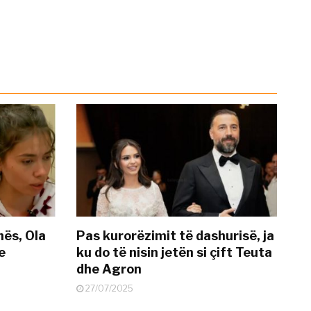
nës, Ola
Pas kurorëzimit të dashurisë, ja
e
ku do të nisin jetën si çift Teuta
dhe Agron
27/07/2025