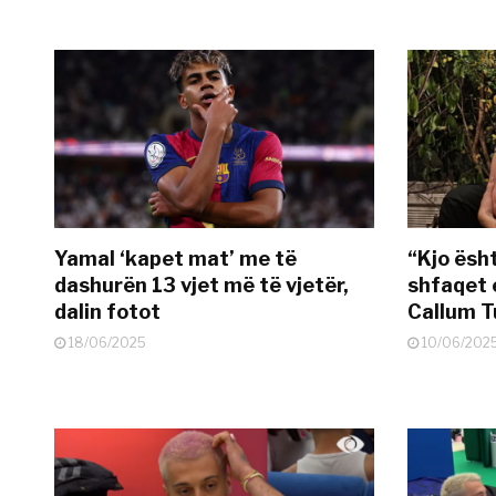
Yamal ‘kapet mat’ me të
“Kjo ësh
dashurën 13 vjet më të vjetër,
shfaqet 
dalin fotot
Callum T
18/06/2025
10/06/202