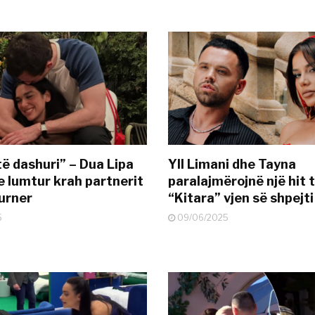
të dashuri” – Dua Lipa
Yll Limani dhe Tayna
e lumtur krah partnerit
paralajmërojnë një hit t
urner
“Kitara” vjen së shpejti
5
09/06/2025