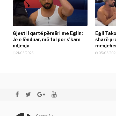
Gjesti i qartë përsëri me Eglin:
Egli Tako
Je e lënduar, më fal por s’kam
sharë pro
ndjenja
menjëher
21/03/2025
05/03/202
Gazeta Alo