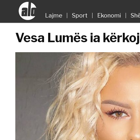
Lajme
Sport
Ekonomi
Shë
Vesa Lumës ia kërkoj