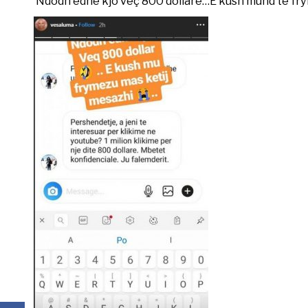
’Ndodh edhe kjo veç 800 dollarë…E kush mund të fry