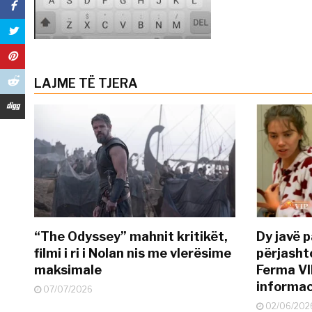
LAJME TË TJERA
“The Odyssey” mahnit kritikët,
Dy javë p
filmi i ri i Nolan nis me vlerësime
përjasht
maksimale
Ferma VI
informac
07/07/2026
02/06/202