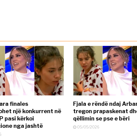
ara finales
Fjala e rëndë ndaj Arba
ohet një konkurrent në
tregon prapaskenat dh
P pasi kërkoi
qëllimin se pse e bëri
ione nga jashtë
05/05/2026
6