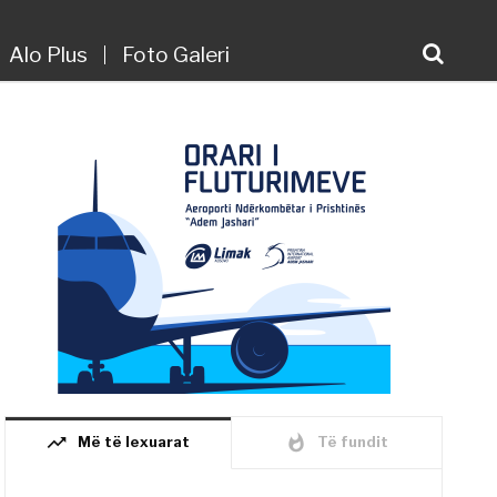
Alo Plus
Foto Galeri
trending_up
whatshot
Më të lexuarat
Të fundit