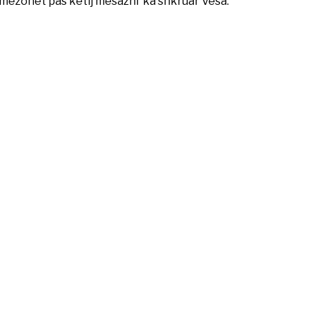
mëzohet pas këtij mesazhi’ ka shkruar Vesa.