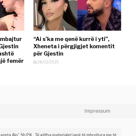
 mbajtur
“Ai s’ka me qenë kurrë i yti”,
Gjestin
Xheneta i përgjigjet komentit
jashtë
për Gjestin
një femër
28/02/2025
Impressum
eta Alo” Sh.P.K . Të gjitha materialet janë të mbrojtura me të