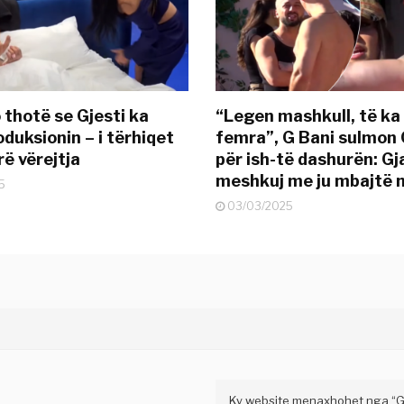
 thotë se Gjesti ka
“Legen mashkull, të ka
duksionin – i tërhiqet
femra”, G Bani sulmon 
ë vërejtja
për ish-të dashurën: G
meshkuj me ju mbajtë 
5
03/03/2025
Ky website menaxhohet nga “Gaz