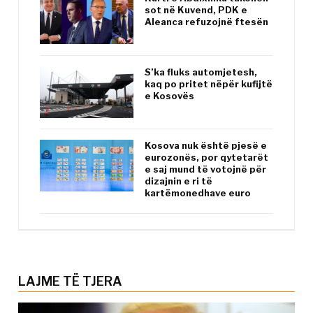
sot në Kuvend, PDK e
Aleanca refuzojnë ftesën
S’ka fluks automjetesh,
kaq po pritet nëpër kufijtë
e Kosovës
Kosova nuk është pjesë e
eurozonës, por qytetarët
e saj mund të votojnë për
dizajnin e ri të
kartëmonedhave euro
LAJME TË TJERA