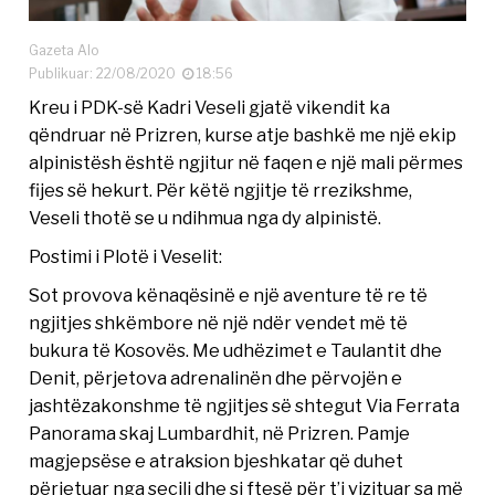
Gazeta Alo
Publikuar: 22/08/2020
18:56
Kreu i PDK-së Kadri Veseli gjatë vikendit ka
qëndruar në Prizren, kurse atje bashkë me një ekip
alpinistësh është ngjitur në faqen e një mali përmes
fijes së hekurt. Për këtë ngjitje të rrezikshme,
Veseli thotë se u ndihmua nga dy alpinistë.
Postimi i Plotë i Veselit:
Sot provova kënaqësinë e një aventure të re të
ngjitjes shkëmbore në një ndër vendet më të
bukura të Kosovës. Me udhëzimet e Taulantit dhe
Denit, përjetova adrenalinën dhe përvojën e
jashtëzakonshme të ngjitjes së shtegut Via Ferrata
Panorama skaj Lumbardhit, në Prizren. Pamje
magjepsëse e atraksion bjeshkatar që duhet
përjetuar nga secili dhe si ftesë për t’i vizituar sa më