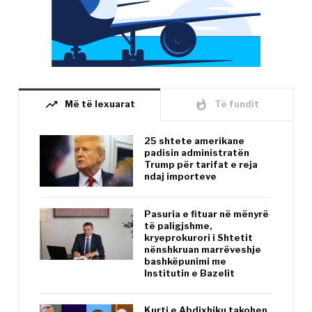
trending_up
whatshot
Më të lexuarat
Të fundit
25 shtete amerikane
padisin administratën
Trump për tarifat e reja
ndaj importeve
Pasuria e fituar në mënyrë
të paligjshme,
kryeprokurori i Shtetit
nënshkruan marrëveshje
bashkëpunimi me
Institutin e Bazelit
Kurti e Abdixhiku takohen