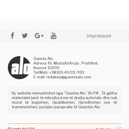
Impressum
Gazeta Alo
Adresa: Rr. Mustafa Kruja , Prishtinë,
Kosovë 10000
Tel/Mob: +383(0) 45/111-993
E-mail:
redaksia@gazetaalo.com
Ky website menaxhohet nga “Gazeta Alo” Sh.P.K . Të gjitha
materialet janë të mbrojtura me të drejta autoriale dhe nuk
mund të kopjohen, ripublikohen, riprodhohen ose të
transmetohen, pa lejen paraprake të Gazetës Alo.
© Gazeta Alo 2018